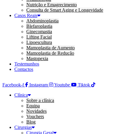
Nutrição e Emagrecimento
Consulta de Smart Aging e Longevidade
Casos Reais
Abdominoplastia
Blefaroplastia
Ginecomastia
Lifting Facial
Lipoescultura
Mamoplastia de Aumento
Mamoplastia de Redução
Mastopexia
Testemunhos
Contactos
Facebook-f
Instagram
Youtube
Tiktok
Clínica
Sobre a clínica
Equipa
Novidades
Vouchers
Blog
Cirurgias
Cirurgia Geral