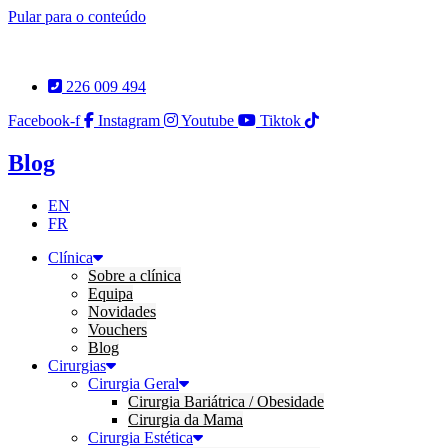
Pular para o conteúdo
226 009 494
Facebook-f
Instagram
Youtube
Tiktok
Blog
EN
FR
Clínica
Sobre a clínica
Equipa
Novidades
Vouchers
Blog
Cirurgias
Cirurgia Geral
Cirurgia Bariátrica / Obesidade
Cirurgia da Mama
Cirurgia Estética