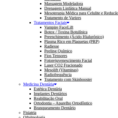
Massagem Modeladora
Drenagem Linfática Manual
Mesoterapia Médica para Celulite e Reduçã
Tratamento de Varizes
Tratamentos Faciais
Vampire FaceLift
Botox / Toxina Botulínica
Preenchimento (Ácido Hialurónico)
Plasma Rico em Plaquetas (PRP)
Radiesse
Peeling Químico
Fios Tensores
Fotorejuvenescimento Facial
Laser CO2 Fracionado
Mesolift (Vitaminas)
Radiofrequência
Tratamento com Skinbooster
Medicina Dentária
Estética Dentária
Implantes Dentários
Reabilitação Oral
Ortodontia – Aparelho Ortodôntico
Branqueamento Dentário
Fisiatria
Oftalmologia