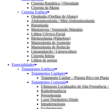
Cirurgia Bariátrica / Obesidade
Cirurgia da Mama
Cirurgia Estética
Otoplastia (Orelhas de Abano)
Abdominoplastia / Mini Abdominoplastia
Rinoplastia
Mastopexia / Suspensão Mamária
Lifting Cérvico-Facial
Blefaroplastia (Pálpebras)
Mamoplastia de Aumento
Mamoplastia de Redução
Lipoaspiração / Lipoescultura
Cirurgia Íntima
Lifting de pernas
Especialidades
Tratamentos Estéticos
Tratamentos Capilares
Tratamento Capilar – Plasma Rico em Plaqu
Tratamentos Corporais
Ultrassons Localizados de Alta Frequência
Radiofrequência
Pressoterapia
Laser Depilatório Díodo
Intradermologia
Escleroterapia