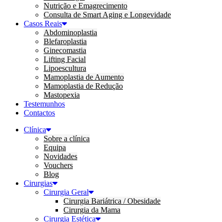
Nutrição e Emagrecimento
Consulta de Smart Aging e Longevidade
Casos Reais
Abdominoplastia
Blefaroplastia
Ginecomastia
Lifting Facial
Lipoescultura
Mamoplastia de Aumento
Mamoplastia de Redução
Mastopexia
Testemunhos
Contactos
Clínica
Sobre a clínica
Equipa
Novidades
Vouchers
Blog
Cirurgias
Cirurgia Geral
Cirurgia Bariátrica / Obesidade
Cirurgia da Mama
Cirurgia Estética