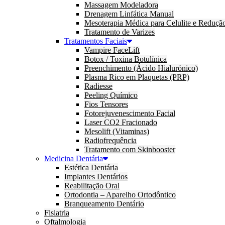
Massagem Modeladora
Drenagem Linfática Manual
Mesoterapia Médica para Celulite e Reduçã
Tratamento de Varizes
Tratamentos Faciais
Vampire FaceLift
Botox / Toxina Botulínica
Preenchimento (Ácido Hialurónico)
Plasma Rico em Plaquetas (PRP)
Radiesse
Peeling Químico
Fios Tensores
Fotorejuvenescimento Facial
Laser CO2 Fracionado
Mesolift (Vitaminas)
Radiofrequência
Tratamento com Skinbooster
Medicina Dentária
Estética Dentária
Implantes Dentários
Reabilitação Oral
Ortodontia – Aparelho Ortodôntico
Branqueamento Dentário
Fisiatria
Oftalmologia