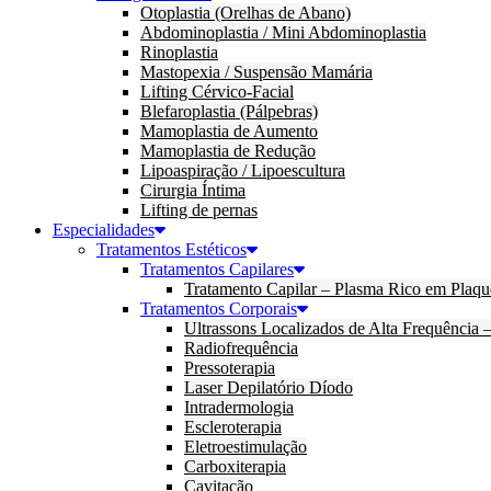
Otoplastia (Orelhas de Abano)
Abdominoplastia / Mini Abdominoplastia
Rinoplastia
Mastopexia / Suspensão Mamária
Lifting Cérvico-Facial
Blefaroplastia (Pálpebras)
Mamoplastia de Aumento
Mamoplastia de Redução
Lipoaspiração / Lipoescultura
Cirurgia Íntima
Lifting de pernas
Especialidades
Tratamentos Estéticos
Tratamentos Capilares
Tratamento Capilar – Plasma Rico em Plaqu
Tratamentos Corporais
Ultrassons Localizados de Alta Frequência
Radiofrequência
Pressoterapia
Laser Depilatório Díodo
Intradermologia
Escleroterapia
Eletroestimulação
Carboxiterapia
Cavitação