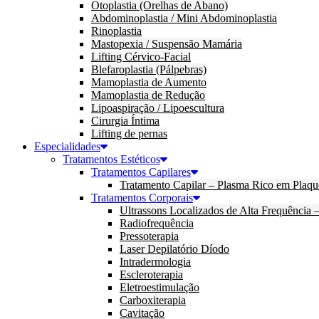
Otoplastia (Orelhas de Abano)
Abdominoplastia / Mini Abdominoplastia
Rinoplastia
Mastopexia / Suspensão Mamária
Lifting Cérvico-Facial
Blefaroplastia (Pálpebras)
Mamoplastia de Aumento
Mamoplastia de Redução
Lipoaspiração / Lipoescultura
Cirurgia Íntima
Lifting de pernas
Especialidades
Tratamentos Estéticos
Tratamentos Capilares
Tratamento Capilar – Plasma Rico em Plaqu
Tratamentos Corporais
Ultrassons Localizados de Alta Frequência
Radiofrequência
Pressoterapia
Laser Depilatório Díodo
Intradermologia
Escleroterapia
Eletroestimulação
Carboxiterapia
Cavitação