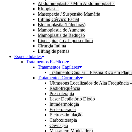
Abdominoplastia / Mini Abdominoplastia
Rinoplastia
Mastopexia / Suspensão Mamária
Lifting Cérvico-Facial
Blefaroplastia (Pálpebras)
Mamoplastia de Aumento
Mamoplastia de Redução
Lipoaspiração / Lipoescultura
Cirurgia Íntima
Lifting de pernas
Especialidades
Tratamentos Estéticos
Tratamentos Capilares
Tratamento Capilar – Plasma Rico em Plaqu
Tratamentos Corporais
Ultrassons Localizados de Alta Frequência
Radiofrequência
Pressoterapia
Laser Depilatório Díodo
Intradermologia
Escleroterapia
Eletroestimulação
Carboxiterapia
Cavitação
Massagem Modeladora