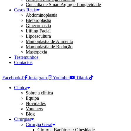
Consulta de Smart Aging e Longevidade
Casos Reais
Abdominoplastia
Blefaroplastia
Ginecomastia
Lifting Facial
Lipoescultura
Mamoplastia de Aumento
Mamoplastia de Redução
Mastopexia
Testemunhos
Contactos
Facebook-f
Instagram
Youtube
Tiktok
Clínica
Sobre a clínica
Equipa
Novidades
Vouchers
Blog
Cirurgias
Cirurgia Geral
Cirurgia Bariátrica / Obesidade