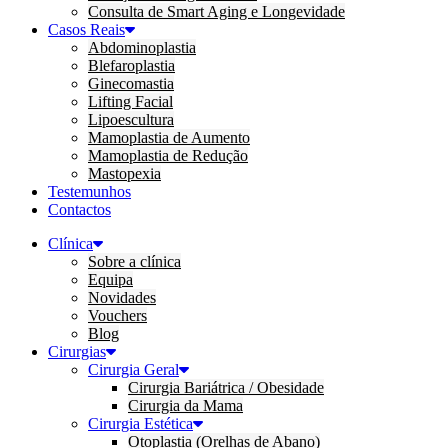
Consulta de Smart Aging e Longevidade
Casos Reais
Abdominoplastia
Blefaroplastia
Ginecomastia
Lifting Facial
Lipoescultura
Mamoplastia de Aumento
Mamoplastia de Redução
Mastopexia
Testemunhos
Contactos
Clínica
Sobre a clínica
Equipa
Novidades
Vouchers
Blog
Cirurgias
Cirurgia Geral
Cirurgia Bariátrica / Obesidade
Cirurgia da Mama
Cirurgia Estética
Otoplastia (Orelhas de Abano)