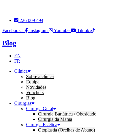
Pular
para
o
226 009 494
conteúdo
Facebook-f
Instagram
Youtube
Tiktok
Blog
EN
FR
Clínica
Sobre a clínica
Equipa
Novidades
Vouchers
Blog
Cirurgias
Cirurgia Geral
Cirurgia Bariátrica / Obesidade
Cirurgia da Mama
Cirurgia Estética
Otoplastia (Orelhas de Abano)