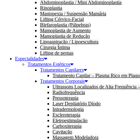
Abdominoplastia / Mini Abdominoplastia
Rinoplastia
Mastopexia / Suspensão Mamária
Lifting Cérvico-Facial
Blefaroplastia (Pálpebras)
Mamoplastia de Aumento
Mamoplastia de Redução
Lipoaspiração / Lipoescultura
Cirurgia Íntima
Lifting de pernas
Especialidades
Tratamentos Estéticos
Tratamentos Capilares
Tratamento Capilar – Plasma Rico em Plaqu
Tratamentos Corporais
Ultrassons Localizados de Alta Frequência
Radiofrequência
Pressoterapia
Laser Depilatório Díodo
Intradermologia
Escleroterapia
Eletroestimulação
Carboxiterapia
Cavitação
Massagem Modeladora