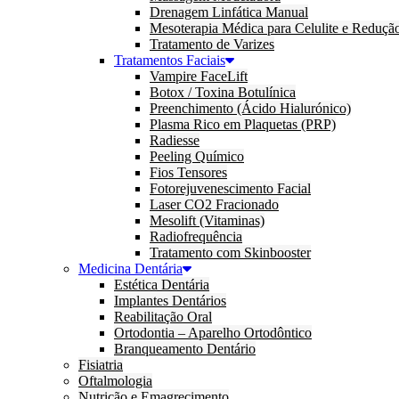
Drenagem Linfática Manual
Mesoterapia Médica para Celulite e Reduçã
Tratamento de Varizes
Tratamentos Faciais
Vampire FaceLift
Botox / Toxina Botulínica
Preenchimento (Ácido Hialurónico)
Plasma Rico em Plaquetas (PRP)
Radiesse
Peeling Químico
Fios Tensores
Fotorejuvenescimento Facial
Laser CO2 Fracionado
Mesolift (Vitaminas)
Radiofrequência
Tratamento com Skinbooster
Medicina Dentária
Estética Dentária
Implantes Dentários
Reabilitação Oral
Ortodontia – Aparelho Ortodôntico
Branqueamento Dentário
Fisiatria
Oftalmologia
Nutrição e Emagrecimento