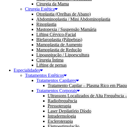
Cirurgia da Mama
Cirurgia Estética
Otoplastia (Orelhas de Abano)
Abdominoplastia / Mini Abdominoplastia
Rinoplastia
Mastopexia / Suspensão Mamária
Lifting Cérvico-Facial
Blefaroplastia (Pálpebras)
Mamoplastia de Aumento
Mamoplastia de Redução
Lipoaspiração / Lipoescultura
Cirurgia Íntima
Lifting de pernas
Especialidades
Tratamentos Estéticos
Tratamentos Capilares
Tratamento Capilar – Plasma Rico em Plaqu
Tratamentos Corporais
Ultrassons Localizados de Alta Frequência
Radiofrequência
Pressoterapia
Laser Depilatório Díodo
Intradermologia
Escleroterapia
Eletroestimulação