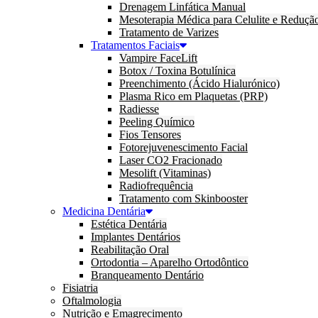
Drenagem Linfática Manual
Mesoterapia Médica para Celulite e Reduçã
Tratamento de Varizes
Tratamentos Faciais
Vampire FaceLift
Botox / Toxina Botulínica
Preenchimento (Ácido Hialurónico)
Plasma Rico em Plaquetas (PRP)
Radiesse
Peeling Químico
Fios Tensores
Fotorejuvenescimento Facial
Laser CO2 Fracionado
Mesolift (Vitaminas)
Radiofrequência
Tratamento com Skinbooster
Medicina Dentária
Estética Dentária
Implantes Dentários
Reabilitação Oral
Ortodontia – Aparelho Ortodôntico
Branqueamento Dentário
Fisiatria
Oftalmologia
Nutrição e Emagrecimento