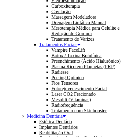
Eletroestimulação
Carboxiterapia
Cavitação
Massagem Modeladora
Drenagem Linfática Manual
Mesoterapia Médica para Celulite e
Redução de Gordura
Tratamento de Varizes
Tratamentos Faciais
Vampire FaceLift
Botox / Toxina Botulínica
Preenchimento (Ácido Hialurónico)
Plasma Rico em Plaquetas (PRP)
Radiesse
Peeling Químico
Fios Tensores
Fotorejuvenescimento Facial
Laser CO2 Fracionado
Mesolift (Vitaminas)
Radiofrequência
Tratamento com Skinbooster
Medicina Dentária
Estética Dentária
Implantes Dentários
Reabilitação Oral