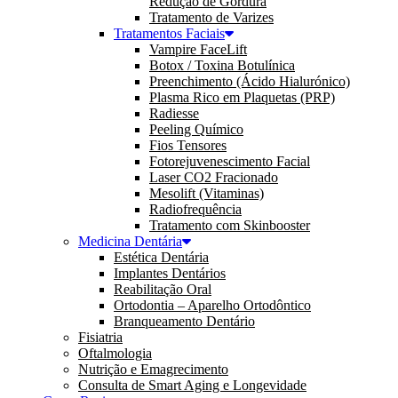
Redução de Gordura
Tratamento de Varizes
Tratamentos Faciais
Vampire FaceLift
Botox / Toxina Botulínica
Preenchimento (Ácido Hialurónico)
Plasma Rico em Plaquetas (PRP)
Radiesse
Peeling Químico
Fios Tensores
Fotorejuvenescimento Facial
Laser CO2 Fracionado
Mesolift (Vitaminas)
Radiofrequência
Tratamento com Skinbooster
Medicina Dentária
Estética Dentária
Implantes Dentários
Reabilitação Oral
Ortodontia – Aparelho Ortodôntico
Branqueamento Dentário
Fisiatria
Oftalmologia
Nutrição e Emagrecimento
Consulta de Smart Aging e Longevidade