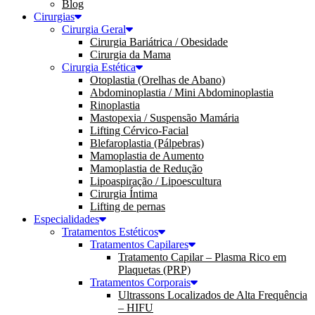
Blog
Cirurgias
Cirurgia Geral
Cirurgia Bariátrica / Obesidade
Cirurgia da Mama
Cirurgia Estética
Otoplastia (Orelhas de Abano)
Abdominoplastia / Mini Abdominoplastia
Rinoplastia
Mastopexia / Suspensão Mamária
Lifting Cérvico-Facial
Blefaroplastia (Pálpebras)
Mamoplastia de Aumento
Mamoplastia de Redução
Lipoaspiração / Lipoescultura
Cirurgia Íntima
Lifting de pernas
Especialidades
Tratamentos Estéticos
Tratamentos Capilares
Tratamento Capilar – Plasma Rico em
Plaquetas (PRP)
Tratamentos Corporais
Ultrassons Localizados de Alta Frequência
– HIFU