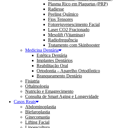
Plasma Rico em Plaquetas (PRP)
Radiesse
Peeling Químico
Fios Tensores
Fotorejuvenescimento Facial
Laser CO2 Fracionado
Mesolift (Vitaminas)
Radiofrequência
Tratamento com Skinbooster
Medicina Dentária
Estética Dentária
Implantes Dentários
Reabilitação Oral
Ortodontia – Aparelho Ortodôntico
Branqueamento Dentário
Fisiatria
Oftalmologia
Nutrição e Emagrecimento
Consulta de Smart Aging e Longevidade
Casos Reais
Abdominoplastia
Blefaroplastia
Ginecomastia
Lifting Facial
Lipoescultura