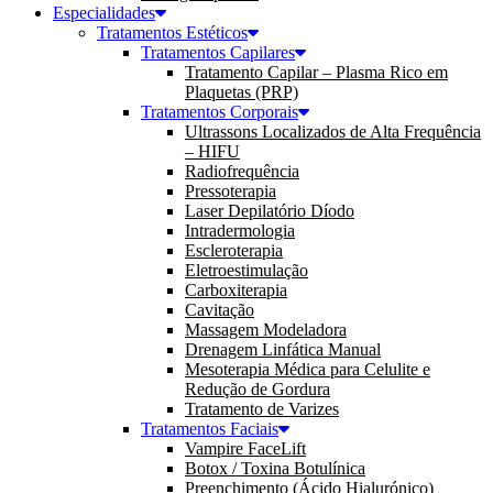
Especialidades
Tratamentos Estéticos
Tratamentos Capilares
Tratamento Capilar – Plasma Rico em
Plaquetas (PRP)
Tratamentos Corporais
Ultrassons Localizados de Alta Frequência
– HIFU
Radiofrequência
Pressoterapia
Laser Depilatório Díodo
Intradermologia
Escleroterapia
Eletroestimulação
Carboxiterapia
Cavitação
Massagem Modeladora
Drenagem Linfática Manual
Mesoterapia Médica para Celulite e
Redução de Gordura
Tratamento de Varizes
Tratamentos Faciais
Vampire FaceLift
Botox / Toxina Botulínica
Preenchimento (Ácido Hialurónico)