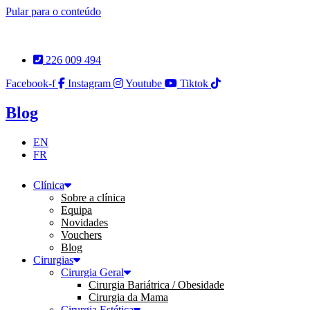
Pular para o conteúdo
226 009 494
Facebook-f
Instagram
Youtube
Tiktok
Blog
EN
FR
Clínica
Sobre a clínica
Equipa
Novidades
Vouchers
Blog
Cirurgias
Cirurgia Geral
Cirurgia Bariátrica / Obesidade
Cirurgia da Mama
Cirurgia Estética