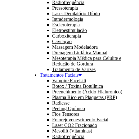
Radiofrequência
Pressoterapia
Laser Depilatório Díodo
Intradermologia
Escleroterapia
Eletroestimulação
Carboxiterapia
Cavitação
Massagem Modeladora
Drenagem Linfática Manual
Mesoterapia Médica para Celulite e
Redução de Gordura
Tratamento de Varizes
Tratamentos Faciais
Vampire FaceLift
Botox / Toxina Botulínica
Preenchimento (Ácido Hialurónico)
Plasma Rico em Plaquetas (PRP)
Radiesse
Peeling Químico
Fios Tensores
Fotorejuvenescimento Facial
Laser CO2 Fracionado
Mesolift (Vitaminas)
Radiofrequência