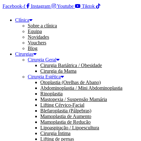
Facebook-f
Instagram
Youtube
Tiktok
Clínica
Sobre a clínica
Equipa
Novidades
Vouchers
Blog
Cirurgias
Cirurgia Geral
Cirurgia Bariátrica / Obesidade
Cirurgia da Mama
Cirurgia Estética
Otoplastia (Orelhas de Abano)
Abdominoplastia / Mini Abdominoplastia
Rinoplastia
Mastopexia / Suspensão Mamária
Lifting Cérvico-Facial
Blefaroplastia (Pálpebras)
Mamoplastia de Aumento
Mamoplastia de Redução
Lipoaspiração / Lipoescultura
Cirurgia Íntima
Lifting de pernas