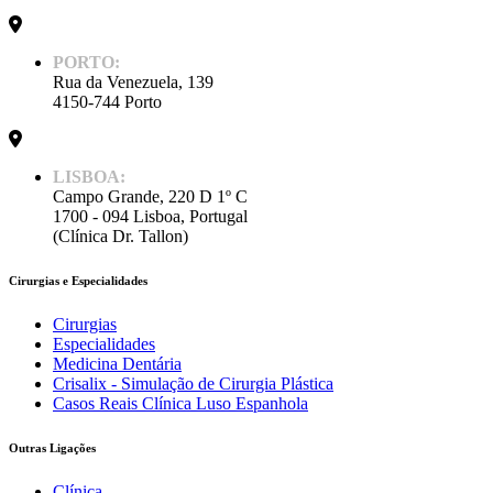
PORTO:
Rua da Venezuela, 139
4150-744 Porto
LISBOA:
Campo Grande, 220 D 1º C
1700 - 094 Lisboa, Portugal
(Clínica Dr. Tallon)
Cirurgias e Especialidades
Cirurgias
Especialidades
Medicina Dentária
Crisalix - Simulação de Cirurgia Plástica
Casos Reais Clínica Luso Espanhola
Outras Ligações
Clínica