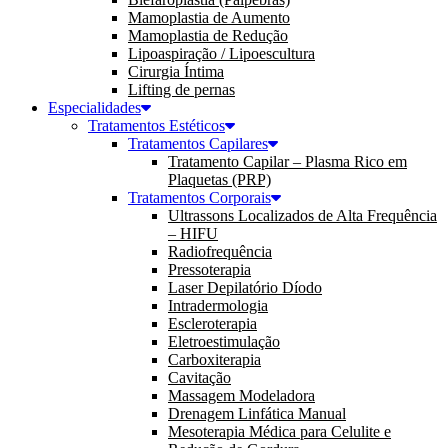
Mamoplastia de Aumento
Mamoplastia de Redução
Lipoaspiração / Lipoescultura
Cirurgia Íntima
Lifting de pernas
Especialidades
Tratamentos Estéticos
Tratamentos Capilares
Tratamento Capilar – Plasma Rico em
Plaquetas (PRP)
Tratamentos Corporais
Ultrassons Localizados de Alta Frequência
– HIFU
Radiofrequência
Pressoterapia
Laser Depilatório Díodo
Intradermologia
Escleroterapia
Eletroestimulação
Carboxiterapia
Cavitação
Massagem Modeladora
Drenagem Linfática Manual
Mesoterapia Médica para Celulite e