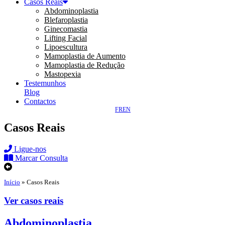
Casos Reais
Abdominoplastia
Blefaroplastia
Ginecomastia
Lifting Facial
Lipoescultura
Mamoplastia de Aumento
Mamoplastia de Redução
Mastopexia
Testemunhos
Blog
Contactos
FR
EN
Casos Reais
Ligue-nos
Marcar Consulta
Início
»
Casos Reais
Ver casos reais
Abdominoplastia