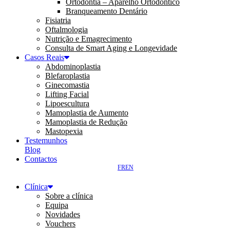
Ortodontia – Aparelho Ortodôntico
Branqueamento Dentário
Fisiatria
Oftalmologia
Nutrição e Emagrecimento
Consulta de Smart Aging e Longevidade
Casos Reais
Abdominoplastia
Blefaroplastia
Ginecomastia
Lifting Facial
Lipoescultura
Mamoplastia de Aumento
Mamoplastia de Redução
Mastopexia
Testemunhos
Blog
Contactos
FR
EN
Clínica
Sobre a clínica
Equipa
Novidades
Vouchers