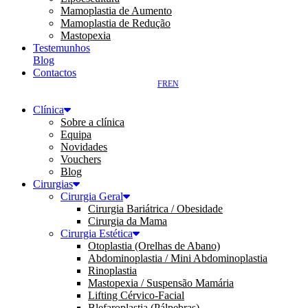
Mamoplastia de Aumento
Mamoplastia de Redução
Mastopexia
Testemunhos
Blog
Contactos
FR
EN
Clínica
Sobre a clínica
Equipa
Novidades
Vouchers
Blog
Cirurgias
Cirurgia Geral
Cirurgia Bariátrica / Obesidade
Cirurgia da Mama
Cirurgia Estética
Otoplastia (Orelhas de Abano)
Abdominoplastia / Mini Abdominoplastia
Rinoplastia
Mastopexia / Suspensão Mamária
Lifting Cérvico-Facial
Blefaroplastia (Pálpebras)