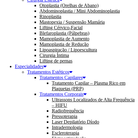
Otoplastia (Orelhas de Abano)
Abdominoplastia / Mini Abdominoplastia
Rinoplastia
Mastopexia / Suspensão Mamária
Lifting Cérvico-Facial
Blefaroplastia (Pálpebras)
Mamoplastia de Aumento
Mamoplastia de Redução
Lipoaspiração / Lipoescultura
Cirurgia Íntima
Lifting de pernas
Especialidades
Tratamentos Estéticos
Tratamentos Capilares
Tratamento Capilar – Plasma Rico em
Plaquetas (PRP)
Tratamentos Corporais
Ultrassons Localizados de Alta Frequência
– HIFU
Radiofrequência
Pressoterapia
Laser Depilatório Díodo
Intradermologia
Escleroterapia