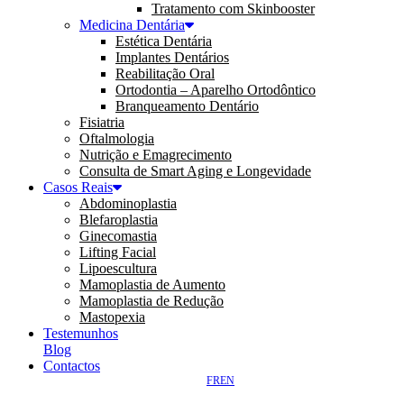
Tratamento com Skinbooster
Medicina Dentária
Estética Dentária
Implantes Dentários
Reabilitação Oral
Ortodontia – Aparelho Ortodôntico
Branqueamento Dentário
Fisiatria
Oftalmologia
Nutrição e Emagrecimento
Consulta de Smart Aging e Longevidade
Casos Reais
Abdominoplastia
Blefaroplastia
Ginecomastia
Lifting Facial
Lipoescultura
Mamoplastia de Aumento
Mamoplastia de Redução
Mastopexia
Testemunhos
Blog
Contactos
FR
EN