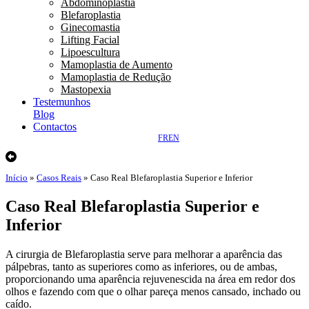
Abdominoplastia
Blefaroplastia
Ginecomastia
Lifting Facial
Lipoescultura
Mamoplastia de Aumento
Mamoplastia de Redução
Mastopexia
Testemunhos
Blog
Contactos
FR
EN
Início
»
Casos Reais
»
Caso Real Blefaroplastia Superior e Inferior
Caso Real Blefaroplastia Superior e
Inferior
A cirurgia de Blefaroplastia serve para melhorar a aparência das
pálpebras, tanto as superiores como as inferiores, ou de ambas,
proporcionando uma aparência rejuvenescida na área em redor dos
olhos e fazendo com que o olhar pareça menos cansado, inchado ou
caído.