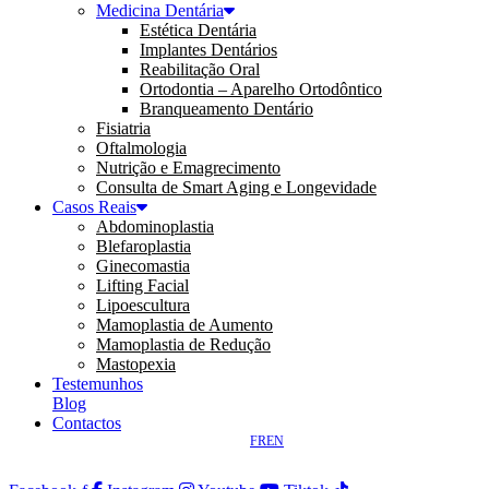
Medicina Dentária
Estética Dentária
Implantes Dentários
Reabilitação Oral
Ortodontia – Aparelho Ortodôntico
Branqueamento Dentário
Fisiatria
Oftalmologia
Nutrição e Emagrecimento
Consulta de Smart Aging e Longevidade
Casos Reais
Abdominoplastia
Blefaroplastia
Ginecomastia
Lifting Facial
Lipoescultura
Mamoplastia de Aumento
Mamoplastia de Redução
Mastopexia
Testemunhos
Blog
Contactos
FR
EN