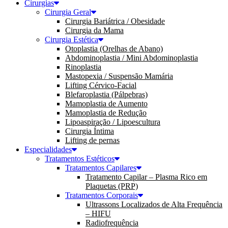
Cirurgias
Cirurgia Geral
Cirurgia Bariátrica / Obesidade
Cirurgia da Mama
Cirurgia Estética
Otoplastia (Orelhas de Abano)
Abdominoplastia / Mini Abdominoplastia
Rinoplastia
Mastopexia / Suspensão Mamária
Lifting Cérvico-Facial
Blefaroplastia (Pálpebras)
Mamoplastia de Aumento
Mamoplastia de Redução
Lipoaspiração / Lipoescultura
Cirurgia Íntima
Lifting de pernas
Especialidades
Tratamentos Estéticos
Tratamentos Capilares
Tratamento Capilar – Plasma Rico em
Plaquetas (PRP)
Tratamentos Corporais
Ultrassons Localizados de Alta Frequência
– HIFU
Radiofrequência