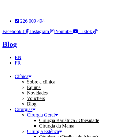
Pular
para
o
226 009 494
conteúdo
Facebook-f
Instagram
Youtube
Tiktok
Blog
EN
FR
Clínica
Sobre a clínica
Equipa
Novidades
Vouchers
Blog
Cirurgias
Cirurgia Geral
Cirurgia Bariátrica / Obesidade
Cirurgia da Mama
Cirurgia Estética
Otoplastia (Orelhas de Abano)