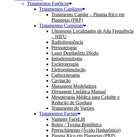
Tratamentos Estéticos
Tratamentos Capilares
Tratamento Capilar – Plasma Rico em
Plaquetas (PRP)
Tratamentos Corporais
Ultrassons Localizados de Alta Frequência
– HIFU
Radiofrequência
Pressoterapia
Laser Depilatório Díodo
Intradermologia
Escleroterapia
Eletroestimulação
Carboxiterapia
Cavitação
Massagem Modeladora
Drenagem Linfática Manual
Mesoterapia Médica para Celulite e
Redução de Gordura
Tratamento de Varizes
Tratamentos Faciais
Vampire FaceLift
Botox / Toxina Botulínica
Preenchimento (Ácido Hialurónico)
Plasma Rico em Plaquetas (PRP)