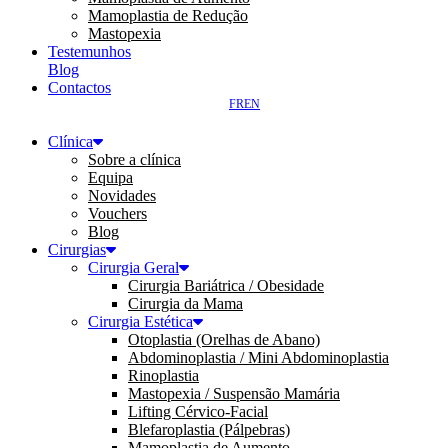
Mamoplastia de Redução
Mastopexia
Testemunhos
Blog
Contactos
FR
EN
Clínica
Sobre a clínica
Equipa
Novidades
Vouchers
Blog
Cirurgias
Cirurgia Geral
Cirurgia Bariátrica / Obesidade
Cirurgia da Mama
Cirurgia Estética
Otoplastia (Orelhas de Abano)
Abdominoplastia / Mini Abdominoplastia
Rinoplastia
Mastopexia / Suspensão Mamária
Lifting Cérvico-Facial
Blefaroplastia (Pálpebras)
Mamoplastia de Aumento