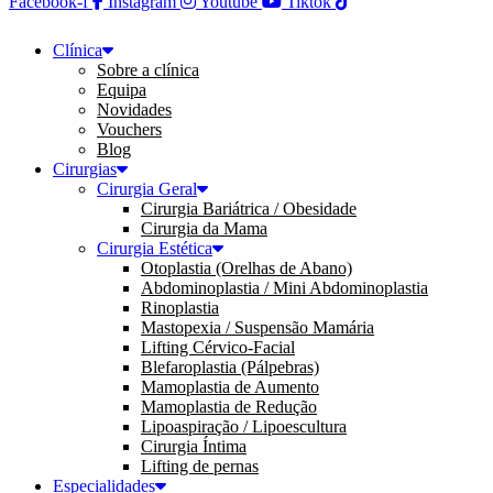
Facebook-f
Instagram
Youtube
Tiktok
Clínica
Sobre a clínica
Equipa
Novidades
Vouchers
Blog
Cirurgias
Cirurgia Geral
Cirurgia Bariátrica / Obesidade
Cirurgia da Mama
Cirurgia Estética
Otoplastia (Orelhas de Abano)
Abdominoplastia / Mini Abdominoplastia
Rinoplastia
Mastopexia / Suspensão Mamária
Lifting Cérvico-Facial
Blefaroplastia (Pálpebras)
Mamoplastia de Aumento
Mamoplastia de Redução
Lipoaspiração / Lipoescultura
Cirurgia Íntima
Lifting de pernas
Especialidades