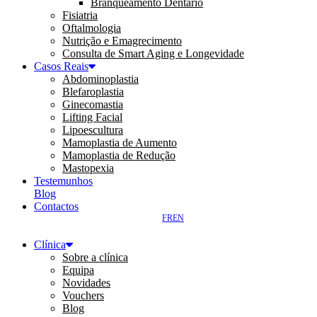
Branqueamento Dentário
Fisiatria
Oftalmologia
Nutrição e Emagrecimento
Consulta de Smart Aging e Longevidade
Casos Reais
Abdominoplastia
Blefaroplastia
Ginecomastia
Lifting Facial
Lipoescultura
Mamoplastia de Aumento
Mamoplastia de Redução
Mastopexia
Testemunhos
Blog
Contactos
FR
EN
Clínica
Sobre a clínica
Equipa
Novidades
Vouchers
Blog