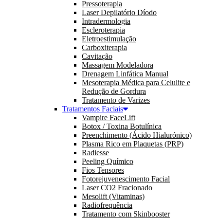
Pressoterapia
Laser Depilatório Díodo
Intradermologia
Escleroterapia
Eletroestimulação
Carboxiterapia
Cavitação
Massagem Modeladora
Drenagem Linfática Manual
Mesoterapia Médica para Celulite e
Redução de Gordura
Tratamento de Varizes
Tratamentos Faciais
Vampire FaceLift
Botox / Toxina Botulínica
Preenchimento (Ácido Hialurónico)
Plasma Rico em Plaquetas (PRP)
Radiesse
Peeling Químico
Fios Tensores
Fotorejuvenescimento Facial
Laser CO2 Fracionado
Mesolift (Vitaminas)
Radiofrequência
Tratamento com Skinbooster