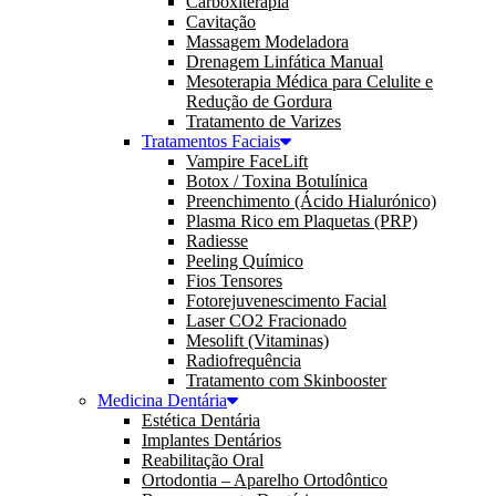
Carboxiterapia
Cavitação
Massagem Modeladora
Drenagem Linfática Manual
Mesoterapia Médica para Celulite e
Redução de Gordura
Tratamento de Varizes
Tratamentos Faciais
Vampire FaceLift
Botox / Toxina Botulínica
Preenchimento (Ácido Hialurónico)
Plasma Rico em Plaquetas (PRP)
Radiesse
Peeling Químico
Fios Tensores
Fotorejuvenescimento Facial
Laser CO2 Fracionado
Mesolift (Vitaminas)
Radiofrequência
Tratamento com Skinbooster
Medicina Dentária
Estética Dentária
Implantes Dentários
Reabilitação Oral
Ortodontia – Aparelho Ortodôntico