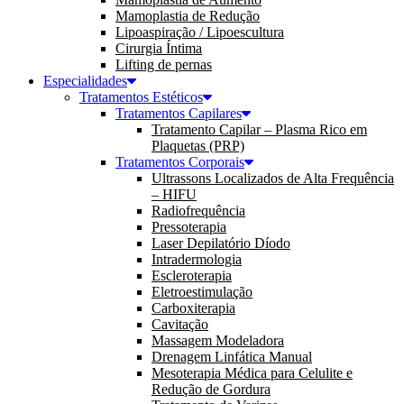
Mamoplastia de Redução
Lipoaspiração / Lipoescultura
Cirurgia Íntima
Lifting de pernas
Especialidades
Tratamentos Estéticos
Tratamentos Capilares
Tratamento Capilar – Plasma Rico em
Plaquetas (PRP)
Tratamentos Corporais
Ultrassons Localizados de Alta Frequência
– HIFU
Radiofrequência
Pressoterapia
Laser Depilatório Díodo
Intradermologia
Escleroterapia
Eletroestimulação
Carboxiterapia
Cavitação
Massagem Modeladora
Drenagem Linfática Manual
Mesoterapia Médica para Celulite e
Redução de Gordura