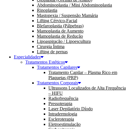
Abdominoplastia / Mini Abdominoplastia
Rinoplastia
Mastopexia / Suspensão Mamária
Lifting Cérvico-Facial
Blefaroplastia (Pálpebras)
Mamoplastia de Aumento
Mamoplastia de Redução
Lipoaspiração / Lipoescultura
Cirurgia Íntima
Lifting de pernas
Especialidades
Tratamentos Estéticos
Tratamentos Capilares
Tratamento Capilar – Plasma Rico em
Plaquetas (PRP)
Tratamentos Corporais
Ultrassons Localizados de Alta Frequência
– HIFU
Radiofrequência
Pressoterapia
Laser Depilatório Díodo
Intradermologia
Escleroterapia
Eletroestimulação