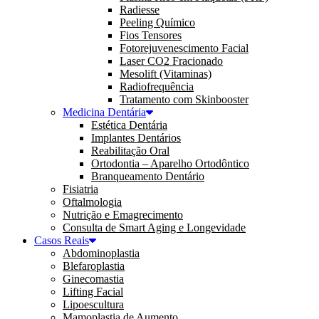
Radiesse
Peeling Químico
Fios Tensores
Fotorejuvenescimento Facial
Laser CO2 Fracionado
Mesolift (Vitaminas)
Radiofrequência
Tratamento com Skinbooster
Medicina Dentária
Estética Dentária
Implantes Dentários
Reabilitação Oral
Ortodontia – Aparelho Ortodôntico
Branqueamento Dentário
Fisiatria
Oftalmologia
Nutrição e Emagrecimento
Consulta de Smart Aging e Longevidade
Casos Reais
Abdominoplastia
Blefaroplastia
Ginecomastia
Lifting Facial
Lipoescultura
Mamoplastia de Aumento