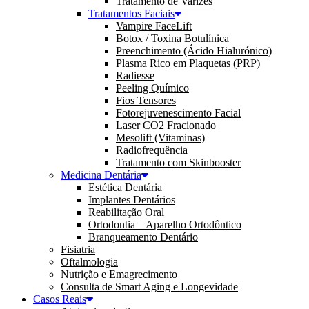
Tratamento de Varizes
Tratamentos Faciais
Vampire FaceLift
Botox / Toxina Botulínica
Preenchimento (Ácido Hialurónico)
Plasma Rico em Plaquetas (PRP)
Radiesse
Peeling Químico
Fios Tensores
Fotorejuvenescimento Facial
Laser CO2 Fracionado
Mesolift (Vitaminas)
Radiofrequência
Tratamento com Skinbooster
Medicina Dentária
Estética Dentária
Implantes Dentários
Reabilitação Oral
Ortodontia – Aparelho Ortodôntico
Branqueamento Dentário
Fisiatria
Oftalmologia
Nutrição e Emagrecimento
Consulta de Smart Aging e Longevidade
Casos Reais