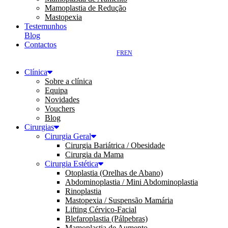
Mamoplastia de Redução
Mastopexia
Testemunhos
Blog
Contactos
FR
EN
Clínica
Sobre a clínica
Equipa
Novidades
Vouchers
Blog
Cirurgias
Cirurgia Geral
Cirurgia Bariátrica / Obesidade
Cirurgia da Mama
Cirurgia Estética
Otoplastia (Orelhas de Abano)
Abdominoplastia / Mini Abdominoplastia
Rinoplastia
Mastopexia / Suspensão Mamária
Lifting Cérvico-Facial
Blefaroplastia (Pálpebras)
Mamoplastia de Aumento