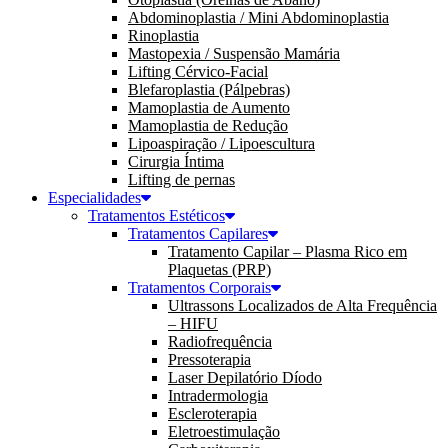
Abdominoplastia / Mini Abdominoplastia
Rinoplastia
Mastopexia / Suspensão Mamária
Lifting Cérvico-Facial
Blefaroplastia (Pálpebras)
Mamoplastia de Aumento
Mamoplastia de Redução
Lipoaspiração / Lipoescultura
Cirurgia Íntima
Lifting de pernas
Especialidades
Tratamentos Estéticos
Tratamentos Capilares
Tratamento Capilar – Plasma Rico em
Plaquetas (PRP)
Tratamentos Corporais
Ultrassons Localizados de Alta Frequência
– HIFU
Radiofrequência
Pressoterapia
Laser Depilatório Díodo
Intradermologia
Escleroterapia
Eletroestimulação