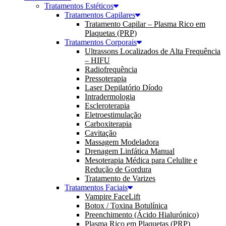
Tratamentos Estéticos
Tratamentos Capilares
Tratamento Capilar – Plasma Rico em
Plaquetas (PRP)
Tratamentos Corporais
Ultrassons Localizados de Alta Frequência
– HIFU
Radiofrequência
Pressoterapia
Laser Depilatório Díodo
Intradermologia
Escleroterapia
Eletroestimulação
Carboxiterapia
Cavitação
Massagem Modeladora
Drenagem Linfática Manual
Mesoterapia Médica para Celulite e
Redução de Gordura
Tratamento de Varizes
Tratamentos Faciais
Vampire FaceLift
Botox / Toxina Botulínica
Preenchimento (Ácido Hialurónico)
Plasma Rico em Plaquetas (PRP)