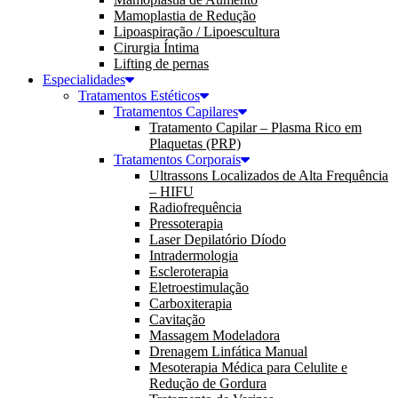
Mamoplastia de Redução
Lipoaspiração / Lipoescultura
Cirurgia Íntima
Lifting de pernas
Especialidades
Tratamentos Estéticos
Tratamentos Capilares
Tratamento Capilar – Plasma Rico em
Plaquetas (PRP)
Tratamentos Corporais
Ultrassons Localizados de Alta Frequência
– HIFU
Radiofrequência
Pressoterapia
Laser Depilatório Díodo
Intradermologia
Escleroterapia
Eletroestimulação
Carboxiterapia
Cavitação
Massagem Modeladora
Drenagem Linfática Manual
Mesoterapia Médica para Celulite e
Redução de Gordura