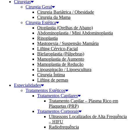
Cirurgias
Cirurgia Geral
Cirurgia Bariátrica / Obesidade
Cirurgia da Mama
Cirurgia Estética
Otoplastia (Orelhas de Abano)
Abdominoplastia / Mini Abdominoplastia
Rinoplastia
Mastopexia / Suspensão Mamária
Lifting Cérvico-Facial
Blefaroplastia (Pálpebras)
Mamoplastia de Aumento
Mamoplastia de Redução
Lipoaspiração / Lipoescultura
Cirurgia Íntima
Lifting de pernas
Especialidades
Tratamentos Estéticos
Tratamentos Capilares
Tratamento Capilar – Plasma Rico em
Plaquetas (PRP)
Tratamentos Corporais
Ultrassons Localizados de Alta Frequência
– HIFU
Radiofrequência