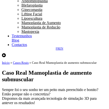
Abdominoplastia
Blefaroplastia
Ginecomastia
Lifting Facial
Lipoescultura
Mamoplastia de Aumento
Mamoplastia de Redução
Mastopexia
Testemunhos
Blog
Contactos
FR
EN
Início
»
Casos Reais
»
Caso Real Mamoplastia de aumento submuscular
Caso Real Mamoplastia de aumento
submuscular
Sempre foi o seu sonho ter um peito mais preenchido e bonito?
Então porque não o concretiza?
Dispomos da mais avançada tecnologia de simulação 3D para
antever os resultados!