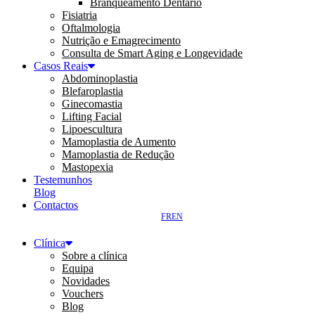
Branqueamento Dentário
Fisiatria
Oftalmologia
Nutrição e Emagrecimento
Consulta de Smart Aging e Longevidade
Casos Reais
Abdominoplastia
Blefaroplastia
Ginecomastia
Lifting Facial
Lipoescultura
Mamoplastia de Aumento
Mamoplastia de Redução
Mastopexia
Testemunhos
Blog
Contactos
FR
EN
Clínica
Sobre a clínica
Equipa
Novidades
Vouchers
Blog