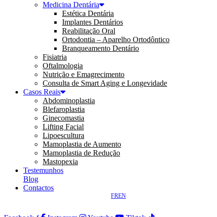
Medicina Dentária
Estética Dentária
Implantes Dentários
Reabilitação Oral
Ortodontia – Aparelho Ortodôntico
Branqueamento Dentário
Fisiatria
Oftalmologia
Nutrição e Emagrecimento
Consulta de Smart Aging e Longevidade
Casos Reais
Abdominoplastia
Blefaroplastia
Ginecomastia
Lifting Facial
Lipoescultura
Mamoplastia de Aumento
Mamoplastia de Redução
Mastopexia
Testemunhos
Blog
Contactos
FR
EN