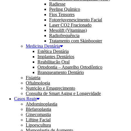
Radiesse
Peeling Químico
Fios Tensores
Fotorejuvenescimento Facial
Laser CO2 Fracionado
Mesolift (Vitaminas)
Radiofrequência
Tratamento com Skinbooster
Medicina Dentária
Estética Dentária
Implantes Dentários
Reabilitação Oral
Ortodontia – Aparelho Ortodôntico
Branqueamento Dentário
Fisiatria
Oftalmologia
Nutrição e Emagrecimento
Consulta de Smart Aging e Longevidade
Casos Reais
Abdominoplastia
Blefaroplastia
Ginecomastia
Lifting Facial
Lipoescultura
Mamoplastia de Aumento