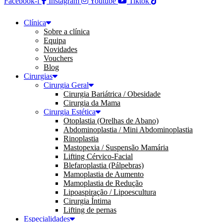
Facebook-f
Instagram
Youtube
Tiktok
Clínica
Sobre a clínica
Equipa
Novidades
Vouchers
Blog
Cirurgias
Cirurgia Geral
Cirurgia Bariátrica / Obesidade
Cirurgia da Mama
Cirurgia Estética
Otoplastia (Orelhas de Abano)
Abdominoplastia / Mini Abdominoplastia
Rinoplastia
Mastopexia / Suspensão Mamária
Lifting Cérvico-Facial
Blefaroplastia (Pálpebras)
Mamoplastia de Aumento
Mamoplastia de Redução
Lipoaspiração / Lipoescultura
Cirurgia Íntima
Lifting de pernas
Especialidades