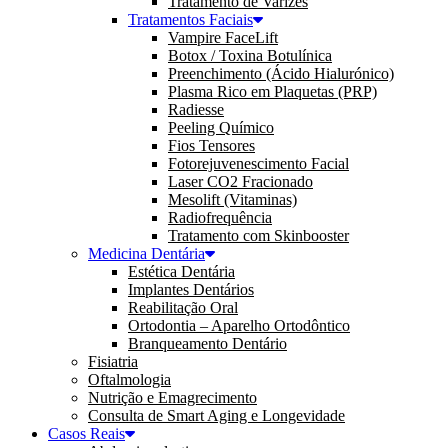
Tratamento de Varizes
Tratamentos Faciais
Vampire FaceLift
Botox / Toxina Botulínica
Preenchimento (Ácido Hialurónico)
Plasma Rico em Plaquetas (PRP)
Radiesse
Peeling Químico
Fios Tensores
Fotorejuvenescimento Facial
Laser CO2 Fracionado
Mesolift (Vitaminas)
Radiofrequência
Tratamento com Skinbooster
Medicina Dentária
Estética Dentária
Implantes Dentários
Reabilitação Oral
Ortodontia – Aparelho Ortodôntico
Branqueamento Dentário
Fisiatria
Oftalmologia
Nutrição e Emagrecimento
Consulta de Smart Aging e Longevidade
Casos Reais