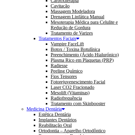
Carboxiterapia
Cavitação
Massagem Modeladora
Drenagem Linfática Manual
Mesoterapia Médica para Celulite e
Redução de Gordura
Tratamento de Varizes
Tratamentos Faciais
Vampire FaceLift
Botox / Toxina Botulínica
Preenchimento (Ácido Hialurónico)
Plasma Rico em Plaquetas (PRP)
Radiesse
Peeling Químico
Fios Tensores
Fotorejuvenescimento Facial
Laser CO2 Fracionado
Mesolift (Vitaminas)
Radiofrequência
Tratamento com Skinbooster
Medicina Dentária
Estética Dentária
Implantes Dentários
Reabilitação Oral
Ortodontia – Aparelho Ortodôntico