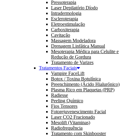
Pressoterapia
Laser Depilatório Díodo
Intradermologia
Escleroterapia
Eletroestimulação
Carboxiterapia
Cavitação
Massagem Modeladora
Drenagem Linfática Manual
Mesoterapia Médica para Celulite e
Redução de Gordura
Tratamento de Varizes
Tratamentos Faciais
Vampire FaceLift
Botox / Toxina Botulínica
Preenchimento (Ácido Hialurónico)
Plasma Rico em Plaquetas (PRP)
Radiesse
Peeling Químico
Fios Tensores
Fotorejuvenescimento Facial
Laser CO2 Fracionado
Mesolift (Vitaminas)
Radiofrequência
Tratamento com Skinbooster