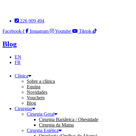
Pular
para
o
226 009 494
conteúdo
Facebook-f
Instagram
Youtube
Tiktok
Blog
EN
FR
Clínica
Sobre a clínica
Equipa
Novidades
Vouchers
Blog
Cirurgias
Cirurgia Geral
Cirurgia Bariátrica / Obesidade
Cirurgia da Mama
Cirurgia Estética
Otoplastia (Orelhas de Abano)