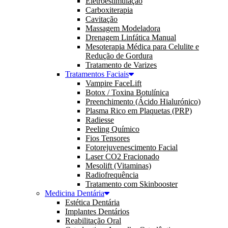
Eletroestimulação
Carboxiterapia
Cavitação
Massagem Modeladora
Drenagem Linfática Manual
Mesoterapia Médica para Celulite e
Redução de Gordura
Tratamento de Varizes
Tratamentos Faciais
Vampire FaceLift
Botox / Toxina Botulínica
Preenchimento (Ácido Hialurónico)
Plasma Rico em Plaquetas (PRP)
Radiesse
Peeling Químico
Fios Tensores
Fotorejuvenescimento Facial
Laser CO2 Fracionado
Mesolift (Vitaminas)
Radiofrequência
Tratamento com Skinbooster
Medicina Dentária
Estética Dentária
Implantes Dentários
Reabilitação Oral