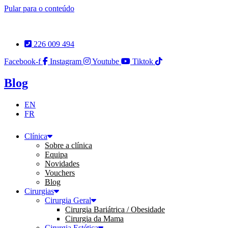
Pular para o conteúdo
226 009 494
Facebook-f
Instagram
Youtube
Tiktok
Blog
EN
FR
Clínica
Sobre a clínica
Equipa
Novidades
Vouchers
Blog
Cirurgias
Cirurgia Geral
Cirurgia Bariátrica / Obesidade
Cirurgia da Mama
Cirurgia Estética