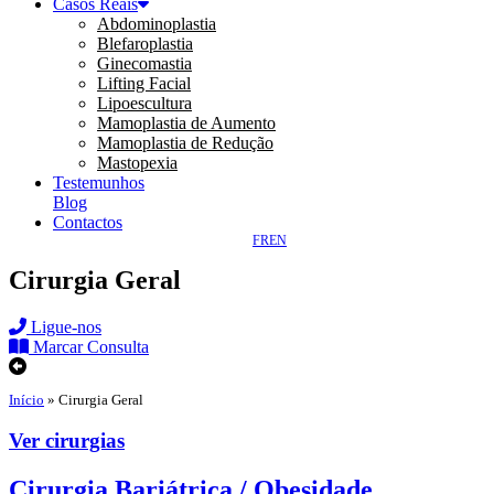
Casos Reais
Abdominoplastia
Blefaroplastia
Ginecomastia
Lifting Facial
Lipoescultura
Mamoplastia de Aumento
Mamoplastia de Redução
Mastopexia
Testemunhos
Blog
Contactos
FR
EN
Cirurgia Geral
Ligue-nos
Marcar Consulta
Início
»
Cirurgia Geral
Ver cirurgias
Cirurgia Bariátrica / Obesidade