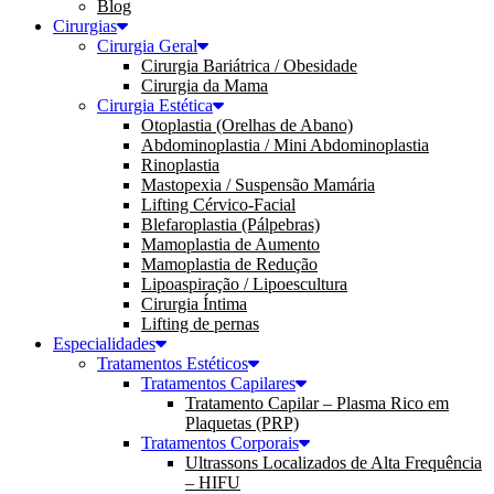
Blog
Cirurgias
Cirurgia Geral
Cirurgia Bariátrica / Obesidade
Cirurgia da Mama
Cirurgia Estética
Otoplastia (Orelhas de Abano)
Abdominoplastia / Mini Abdominoplastia
Rinoplastia
Mastopexia / Suspensão Mamária
Lifting Cérvico-Facial
Blefaroplastia (Pálpebras)
Mamoplastia de Aumento
Mamoplastia de Redução
Lipoaspiração / Lipoescultura
Cirurgia Íntima
Lifting de pernas
Especialidades
Tratamentos Estéticos
Tratamentos Capilares
Tratamento Capilar – Plasma Rico em
Plaquetas (PRP)
Tratamentos Corporais
Ultrassons Localizados de Alta Frequência
– HIFU