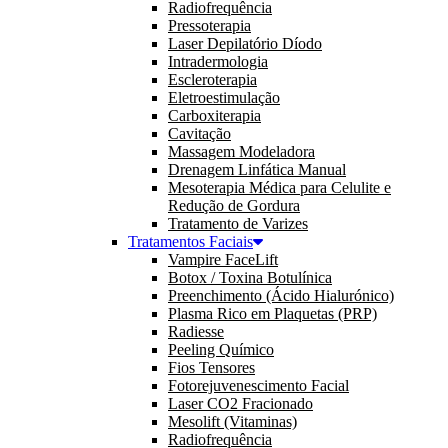
Radiofrequência
Pressoterapia
Laser Depilatório Díodo
Intradermologia
Escleroterapia
Eletroestimulação
Carboxiterapia
Cavitação
Massagem Modeladora
Drenagem Linfática Manual
Mesoterapia Médica para Celulite e
Redução de Gordura
Tratamento de Varizes
Tratamentos Faciais
Vampire FaceLift
Botox / Toxina Botulínica
Preenchimento (Ácido Hialurónico)
Plasma Rico em Plaquetas (PRP)
Radiesse
Peeling Químico
Fios Tensores
Fotorejuvenescimento Facial
Laser CO2 Fracionado
Mesolift (Vitaminas)
Radiofrequência