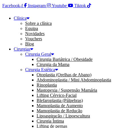
Facebook-f
Instagram
Youtube
Tiktok
Clínica
Sobre a clínica
Equipa
Novidades
Vouchers
Blog
Cirurgias
Cirurgia Geral
Cirurgia Bariátrica / Obesidade
Cirurgia da Mama
Cirurgia Estética
Otoplastia (Orelhas de Abano)
Abdominoplastia / Mini Abdominoplastia
Rinoplastia
Mastopexia / Suspensão Mamária
Lifting Cérvico-Facial
Blefaroplastia (Pálpebras)
Mamoplastia de Aumento
Mamoplastia de Redução
Lipoaspiração / Lipoescultura
Cirurgia Íntima
Lifting de pernas