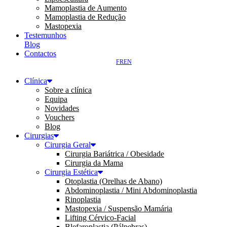
Mamoplastia de Aumento
Mamoplastia de Redução
Mastopexia
Testemunhos
Blog
Contactos
FR
EN
Clínica
Sobre a clínica
Equipa
Novidades
Vouchers
Blog
Cirurgias
Cirurgia Geral
Cirurgia Bariátrica / Obesidade
Cirurgia da Mama
Cirurgia Estética
Otoplastia (Orelhas de Abano)
Abdominoplastia / Mini Abdominoplastia
Rinoplastia
Mastopexia / Suspensão Mamária
Lifting Cérvico-Facial
Blefaroplastia (Pálpebras)