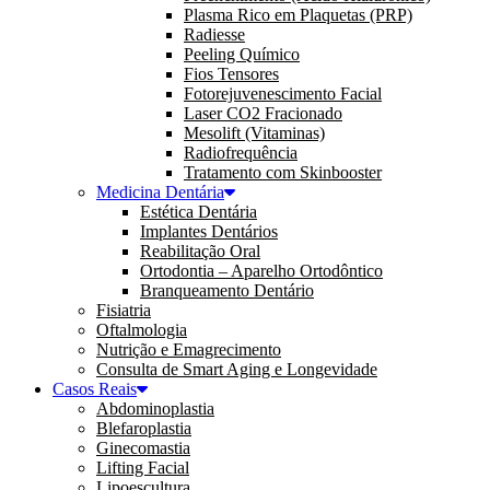
Plasma Rico em Plaquetas (PRP)
Radiesse
Peeling Químico
Fios Tensores
Fotorejuvenescimento Facial
Laser CO2 Fracionado
Mesolift (Vitaminas)
Radiofrequência
Tratamento com Skinbooster
Medicina Dentária
Estética Dentária
Implantes Dentários
Reabilitação Oral
Ortodontia – Aparelho Ortodôntico
Branqueamento Dentário
Fisiatria
Oftalmologia
Nutrição e Emagrecimento
Consulta de Smart Aging e Longevidade
Casos Reais
Abdominoplastia
Blefaroplastia
Ginecomastia
Lifting Facial
Lipoescultura