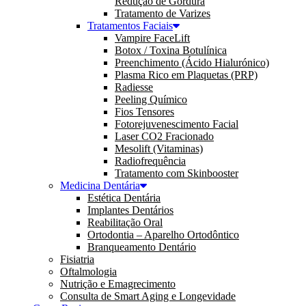
Redução de Gordura
Tratamento de Varizes
Tratamentos Faciais
Vampire FaceLift
Botox / Toxina Botulínica
Preenchimento (Ácido Hialurónico)
Plasma Rico em Plaquetas (PRP)
Radiesse
Peeling Químico
Fios Tensores
Fotorejuvenescimento Facial
Laser CO2 Fracionado
Mesolift (Vitaminas)
Radiofrequência
Tratamento com Skinbooster
Medicina Dentária
Estética Dentária
Implantes Dentários
Reabilitação Oral
Ortodontia – Aparelho Ortodôntico
Branqueamento Dentário
Fisiatria
Oftalmologia
Nutrição e Emagrecimento
Consulta de Smart Aging e Longevidade