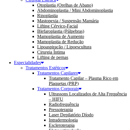
Otoplastia (Orelhas de Abano)
Abdominoplastia / Mini Abdominoplastia
Rinoplastia
Mastopexia / Suspensão Mamária
Lifting Cérvico-Facial
Blefaroplastia (Pálpebras)
Mamoplastia de Aumento
Mamoplastia de Redução
Lipoaspiração / Lipoescultura
Cirurgia Íntima
Lifting de pernas
Especialidades
Tratamentos Estéticos
Tratamentos Capilares
Tratamento Capilar – Plasma Rico em
Plaquetas (PRP)
Tratamentos Corporais
Ultrassons Localizados de Alta Frequência
– HIFU
Radiofrequência
Pressoterapia
Laser Depilatório Díodo
Intradermologia
Escleroterapia