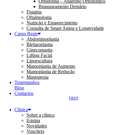
Ortodontia – Aparelho Ortodôntico
Branqueamento Dentário
Fisiatria
Oftalmologia
Nutrição e Emagrecimento
Consulta de Smart Aging e Longevidade
Casos Reais
Abdominoplastia
Blefaroplastia
Ginecomastia
Lifting Facial
Lipoescultura
Mamoplastia de Aumento
Mamoplastia de Redução
Mastopexia
Testemunhos
Blog
Contactos
FR
EN
Clínica
Sobre a clínica
Equipa
Novidades
Vouchers