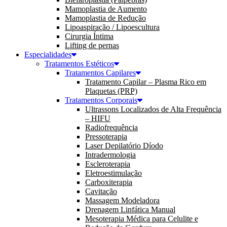
Mamoplastia de Aumento
Mamoplastia de Redução
Lipoaspiração / Lipoescultura
Cirurgia Íntima
Lifting de pernas
Especialidades
Tratamentos Estéticos
Tratamentos Capilares
Tratamento Capilar – Plasma Rico em
Plaquetas (PRP)
Tratamentos Corporais
Ultrassons Localizados de Alta Frequência
– HIFU
Radiofrequência
Pressoterapia
Laser Depilatório Díodo
Intradermologia
Escleroterapia
Eletroestimulação
Carboxiterapia
Cavitação
Massagem Modeladora
Drenagem Linfática Manual
Mesoterapia Médica para Celulite e