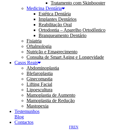
Tratamento com Skinbooster
Medicina Dentária
Estética Dentária
Implantes Dentários
Reabilitação Oral
Ortodontia – Aparelho Ortodôntico
Branqueamento Dentário
Fisiatria
Oftalmologia
Nutrição e Emagrecimento
Consulta de Smart Aging e Longevidade
Casos Reais
Abdominoplastia
Blefaroplastia
Ginecomastia
Lifting Facial
Lipoescultura
Mamoplastia de Aumento
Mamoplastia de Redução
Mastopexia
Testemunhos
Blog
Contactos
FR
EN