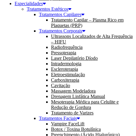
Especialidades
Tratamentos Estéticos
Tratamentos Capilares
Tratamento Capilar – Plasma Rico em
Plaquetas (PRP)
Tratamentos Corporais
Ultrassons Localizados de Alta Frequência
– HIFU
Radiofrequência
Pressoterapia
Laser Depilatório Díodo
Intradermologia
Escleroterapia
Eletroestimulação
Carboxiterapia
Cavitação
Massagem Modeladora
Drenagem Linfática Manual
Mesoterapia Médica para Celulite e
Redução de Gordura
Tratamento de Varizes
Tratamentos Faciais
Vampire FaceLift
Botox / Toxina Botulínica
Preenchimento (Ácido Hialurónico)