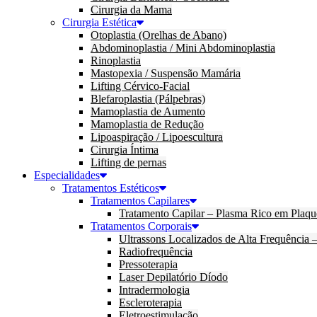
Cirurgia da Mama
Cirurgia Estética
Otoplastia (Orelhas de Abano)
Abdominoplastia / Mini Abdominoplastia
Rinoplastia
Mastopexia / Suspensão Mamária
Lifting Cérvico-Facial
Blefaroplastia (Pálpebras)
Mamoplastia de Aumento
Mamoplastia de Redução
Lipoaspiração / Lipoescultura
Cirurgia Íntima
Lifting de pernas
Especialidades
Tratamentos Estéticos
Tratamentos Capilares
Tratamento Capilar – Plasma Rico em Plaqu
Tratamentos Corporais
Ultrassons Localizados de Alta Frequência
Radiofrequência
Pressoterapia
Laser Depilatório Díodo
Intradermologia
Escleroterapia
Eletroestimulação