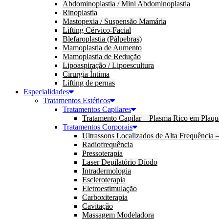
Abdominoplastia / Mini Abdominoplastia
Rinoplastia
Mastopexia / Suspensão Mamária
Lifting Cérvico-Facial
Blefaroplastia (Pálpebras)
Mamoplastia de Aumento
Mamoplastia de Redução
Lipoaspiração / Lipoescultura
Cirurgia Íntima
Lifting de pernas
Especialidades
Tratamentos Estéticos
Tratamentos Capilares
Tratamento Capilar – Plasma Rico em Plaqu
Tratamentos Corporais
Ultrassons Localizados de Alta Frequência
Radiofrequência
Pressoterapia
Laser Depilatório Díodo
Intradermologia
Escleroterapia
Eletroestimulação
Carboxiterapia
Cavitação
Massagem Modeladora