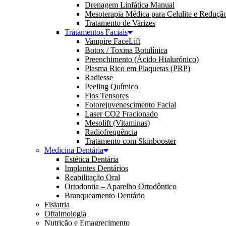
Drenagem Linfática Manual
Mesoterapia Médica para Celulite e Reduçã
Tratamento de Varizes
Tratamentos Faciais
Vampire FaceLift
Botox / Toxina Botulínica
Preenchimento (Ácido Hialurónico)
Plasma Rico em Plaquetas (PRP)
Radiesse
Peeling Químico
Fios Tensores
Fotorejuvenescimento Facial
Laser CO2 Fracionado
Mesolift (Vitaminas)
Radiofrequência
Tratamento com Skinbooster
Medicina Dentária
Estética Dentária
Implantes Dentários
Reabilitação Oral
Ortodontia – Aparelho Ortodôntico
Branqueamento Dentário
Fisiatria
Oftalmologia
Nutrição e Emagrecimento