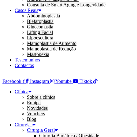
Consulta de Smart Aging e Longevidade
Casos Reais
Abdominoplastia
Blefaroplastia
Ginecomastia
Lifting Facial
Lipoescultura
Mamoplastia de Aumento
Mamoplastia de Redução
Mastopexia
Testemunhos
Contactos
Facebook-f
Instagram
Youtube
Tiktok
Clínica
Sobre a clínica
Equipa
Novidades
Vouchers
Blog
Cirurgias
Cirurgia Geral
Cirurgia Bariátrica / Obesidade