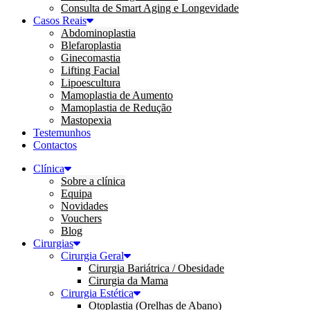
Consulta de Smart Aging e Longevidade
Casos Reais
Abdominoplastia
Blefaroplastia
Ginecomastia
Lifting Facial
Lipoescultura
Mamoplastia de Aumento
Mamoplastia de Redução
Mastopexia
Testemunhos
Contactos
Clínica
Sobre a clínica
Equipa
Novidades
Vouchers
Blog
Cirurgias
Cirurgia Geral
Cirurgia Bariátrica / Obesidade
Cirurgia da Mama
Cirurgia Estética
Otoplastia (Orelhas de Abano)