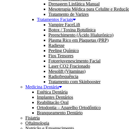
Drenagem Linfática Manual
Mesoterapia Médica para Celulite e Reduçã
Tratamento de Varizes
Tratamentos Faciais
Vampire FaceLift
Botox / Toxina Botulínica
Preenchimento (Ácido Hialurónico)
Plasma Rico em Plaquetas (PRP)
Radiesse
Peeling Químico
Fios Tensores
Fotorejuvenescimento Facial
Laser CO2 Fracionado
Mesolift (Vitaminas)
Radiofrequência
Tratamento com Skinbooster
Medicina Dentária
Estética Dentária
Implantes Dentários
Reabilitação Oral
Ortodontia – Aparelho Ortodôntico
Branqueamento Dentário
Fisiatria
Oftalmologia
Nutrição e Emagrecimento