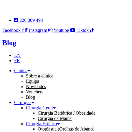
Pular
para
o
226 009 494
conteúdo
Facebook-f
Instagram
Youtube
Tiktok
Blog
EN
FR
Clínica
Sobre a clínica
Equipa
Novidades
Vouchers
Blog
Cirurgias
Cirurgia Geral
Cirurgia Bariátrica / Obesidade
Cirurgia da Mama
Cirurgia Estética
Otoplastia (Orelhas de Abano)