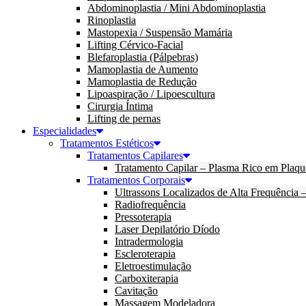
Abdominoplastia / Mini Abdominoplastia
Rinoplastia
Mastopexia / Suspensão Mamária
Lifting Cérvico-Facial
Blefaroplastia (Pálpebras)
Mamoplastia de Aumento
Mamoplastia de Redução
Lipoaspiração / Lipoescultura
Cirurgia Íntima
Lifting de pernas
Especialidades
Tratamentos Estéticos
Tratamentos Capilares
Tratamento Capilar – Plasma Rico em Plaqu
Tratamentos Corporais
Ultrassons Localizados de Alta Frequência
Radiofrequência
Pressoterapia
Laser Depilatório Díodo
Intradermologia
Escleroterapia
Eletroestimulação
Carboxiterapia
Cavitação
Massagem Modeladora