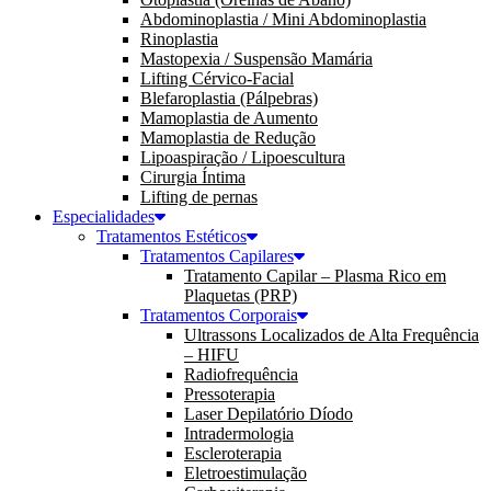
Abdominoplastia / Mini Abdominoplastia
Rinoplastia
Mastopexia / Suspensão Mamária
Lifting Cérvico-Facial
Blefaroplastia (Pálpebras)
Mamoplastia de Aumento
Mamoplastia de Redução
Lipoaspiração / Lipoescultura
Cirurgia Íntima
Lifting de pernas
Especialidades
Tratamentos Estéticos
Tratamentos Capilares
Tratamento Capilar – Plasma Rico em
Plaquetas (PRP)
Tratamentos Corporais
Ultrassons Localizados de Alta Frequência
– HIFU
Radiofrequência
Pressoterapia
Laser Depilatório Díodo
Intradermologia
Escleroterapia
Eletroestimulação