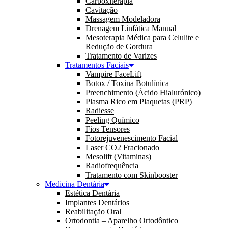
Carboxiterapia
Cavitação
Massagem Modeladora
Drenagem Linfática Manual
Mesoterapia Médica para Celulite e
Redução de Gordura
Tratamento de Varizes
Tratamentos Faciais
Vampire FaceLift
Botox / Toxina Botulínica
Preenchimento (Ácido Hialurónico)
Plasma Rico em Plaquetas (PRP)
Radiesse
Peeling Químico
Fios Tensores
Fotorejuvenescimento Facial
Laser CO2 Fracionado
Mesolift (Vitaminas)
Radiofrequência
Tratamento com Skinbooster
Medicina Dentária
Estética Dentária
Implantes Dentários
Reabilitação Oral
Ortodontia – Aparelho Ortodôntico