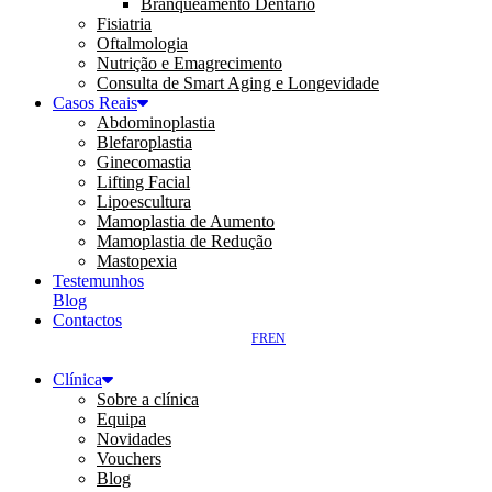
Branqueamento Dentário
Fisiatria
Oftalmologia
Nutrição e Emagrecimento
Consulta de Smart Aging e Longevidade
Casos Reais
Abdominoplastia
Blefaroplastia
Ginecomastia
Lifting Facial
Lipoescultura
Mamoplastia de Aumento
Mamoplastia de Redução
Mastopexia
Testemunhos
Blog
Contactos
FR
EN
Clínica
Sobre a clínica
Equipa
Novidades
Vouchers
Blog