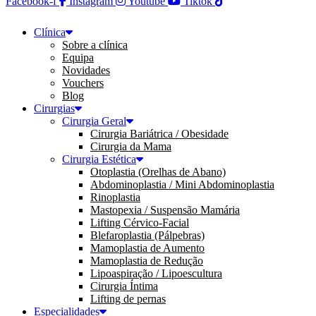
Facebook-f
Instagram
Youtube
Tiktok
Clínica
Sobre a clínica
Equipa
Novidades
Vouchers
Blog
Cirurgias
Cirurgia Geral
Cirurgia Bariátrica / Obesidade
Cirurgia da Mama
Cirurgia Estética
Otoplastia (Orelhas de Abano)
Abdominoplastia / Mini Abdominoplastia
Rinoplastia
Mastopexia / Suspensão Mamária
Lifting Cérvico-Facial
Blefaroplastia (Pálpebras)
Mamoplastia de Aumento
Mamoplastia de Redução
Lipoaspiração / Lipoescultura
Cirurgia Íntima
Lifting de pernas
Especialidades