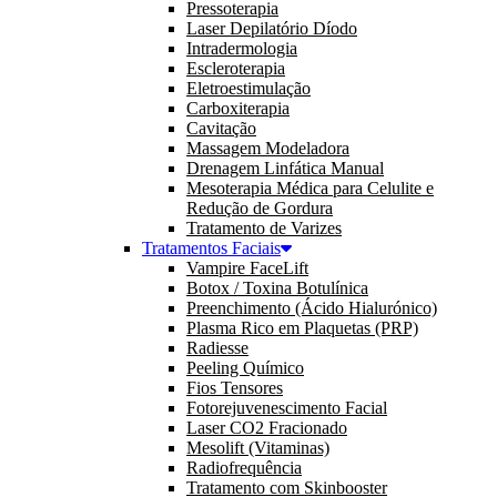
Pressoterapia
Laser Depilatório Díodo
Intradermologia
Escleroterapia
Eletroestimulação
Carboxiterapia
Cavitação
Massagem Modeladora
Drenagem Linfática Manual
Mesoterapia Médica para Celulite e
Redução de Gordura
Tratamento de Varizes
Tratamentos Faciais
Vampire FaceLift
Botox / Toxina Botulínica
Preenchimento (Ácido Hialurónico)
Plasma Rico em Plaquetas (PRP)
Radiesse
Peeling Químico
Fios Tensores
Fotorejuvenescimento Facial
Laser CO2 Fracionado
Mesolift (Vitaminas)
Radiofrequência
Tratamento com Skinbooster