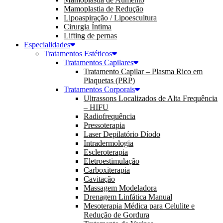
Mamoplastia de Redução
Lipoaspiração / Lipoescultura
Cirurgia Íntima
Lifting de pernas
Especialidades
Tratamentos Estéticos
Tratamentos Capilares
Tratamento Capilar – Plasma Rico em
Plaquetas (PRP)
Tratamentos Corporais
Ultrassons Localizados de Alta Frequência
– HIFU
Radiofrequência
Pressoterapia
Laser Depilatório Díodo
Intradermologia
Escleroterapia
Eletroestimulação
Carboxiterapia
Cavitação
Massagem Modeladora
Drenagem Linfática Manual
Mesoterapia Médica para Celulite e
Redução de Gordura