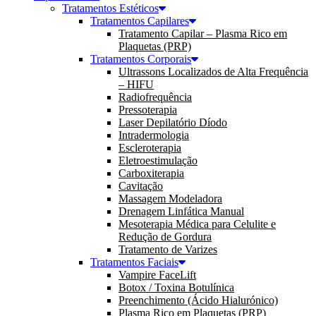
Tratamentos Estéticos
Tratamentos Capilares
Tratamento Capilar – Plasma Rico em
Plaquetas (PRP)
Tratamentos Corporais
Ultrassons Localizados de Alta Frequência
– HIFU
Radiofrequência
Pressoterapia
Laser Depilatório Díodo
Intradermologia
Escleroterapia
Eletroestimulação
Carboxiterapia
Cavitação
Massagem Modeladora
Drenagem Linfática Manual
Mesoterapia Médica para Celulite e
Redução de Gordura
Tratamento de Varizes
Tratamentos Faciais
Vampire FaceLift
Botox / Toxina Botulínica
Preenchimento (Ácido Hialurónico)
Plasma Rico em Plaquetas (PRP)