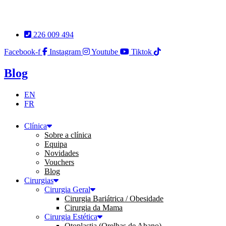
Pular
para
o
226 009 494
conteúdo
Facebook-f
Instagram
Youtube
Tiktok
Blog
EN
FR
Clínica
Sobre a clínica
Equipa
Novidades
Vouchers
Blog
Cirurgias
Cirurgia Geral
Cirurgia Bariátrica / Obesidade
Cirurgia da Mama
Cirurgia Estética
Otoplastia (Orelhas de Abano)