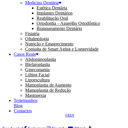
Medicina Dentária
Estética Dentária
Implantes Dentários
Reabilitação Oral
Ortodontia – Aparelho Ortodôntico
Branqueamento Dentário
Fisiatria
Oftalmologia
Nutrição e Emagrecimento
Consulta de Smart Aging e Longevidade
Casos Reais
Abdominoplastia
Blefaroplastia
Ginecomastia
Lifting Facial
Lipoescultura
Mamoplastia de Aumento
Mamoplastia de Redução
Mastopexia
Testemunhos
Blog
Contactos
FR
EN