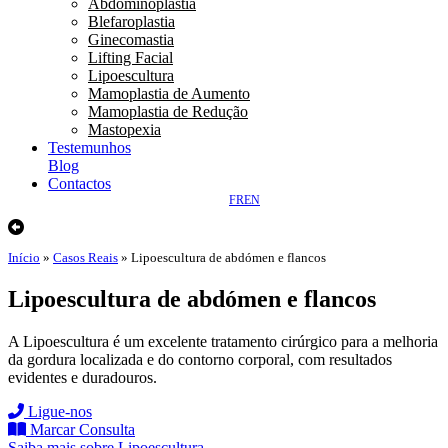
Abdominoplastia
Blefaroplastia
Ginecomastia
Lifting Facial
Lipoescultura
Mamoplastia de Aumento
Mamoplastia de Redução
Mastopexia
Testemunhos
Blog
Contactos
FR
EN
Início
»
Casos Reais
»
Lipoescultura de abdómen e flancos
Lipoescultura de abdómen e flancos
A Lipoescultura é um excelente tratamento cirúrgico para a melhoria
da gordura localizada e do contorno corporal, com resultados
evidentes e duradouros.
Ligue-nos
Marcar Consulta
Saiba mais sobre Lipoescultura