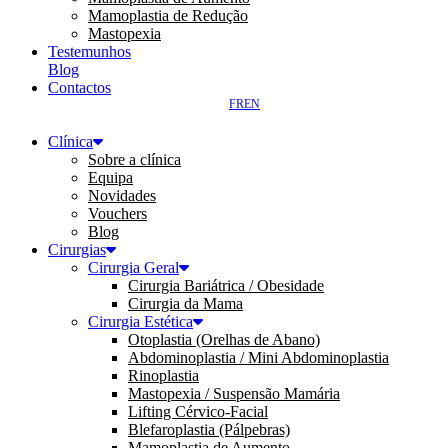
Mamoplastia de Redução
Mastopexia
Testemunhos
Blog
Contactos
FR
EN
Clínica
Sobre a clínica
Equipa
Novidades
Vouchers
Blog
Cirurgias
Cirurgia Geral
Cirurgia Bariátrica / Obesidade
Cirurgia da Mama
Cirurgia Estética
Otoplastia (Orelhas de Abano)
Abdominoplastia / Mini Abdominoplastia
Rinoplastia
Mastopexia / Suspensão Mamária
Lifting Cérvico-Facial
Blefaroplastia (Pálpebras)
Mamoplastia de Aumento