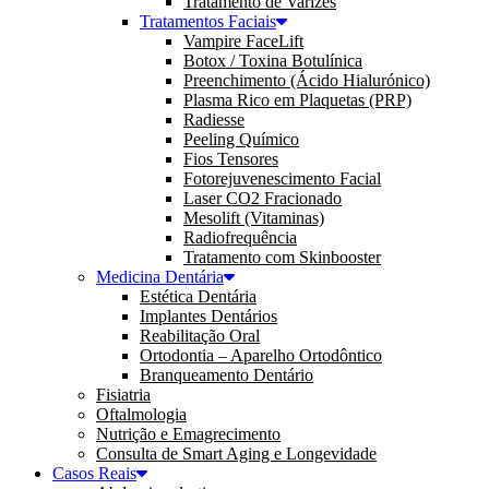
Tratamento de Varizes
Tratamentos Faciais
Vampire FaceLift
Botox / Toxina Botulínica
Preenchimento (Ácido Hialurónico)
Plasma Rico em Plaquetas (PRP)
Radiesse
Peeling Químico
Fios Tensores
Fotorejuvenescimento Facial
Laser CO2 Fracionado
Mesolift (Vitaminas)
Radiofrequência
Tratamento com Skinbooster
Medicina Dentária
Estética Dentária
Implantes Dentários
Reabilitação Oral
Ortodontia – Aparelho Ortodôntico
Branqueamento Dentário
Fisiatria
Oftalmologia
Nutrição e Emagrecimento
Consulta de Smart Aging e Longevidade
Casos Reais