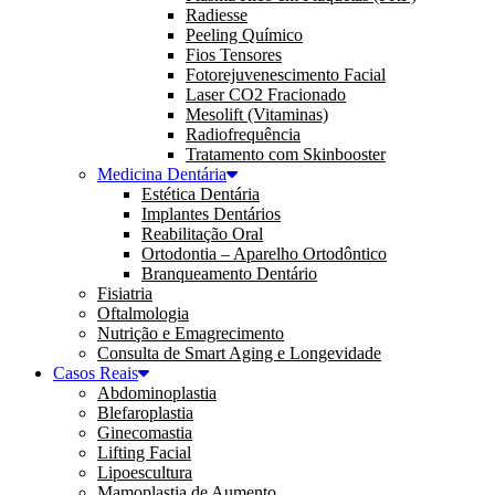
Radiesse
Peeling Químico
Fios Tensores
Fotorejuvenescimento Facial
Laser CO2 Fracionado
Mesolift (Vitaminas)
Radiofrequência
Tratamento com Skinbooster
Medicina Dentária
Estética Dentária
Implantes Dentários
Reabilitação Oral
Ortodontia – Aparelho Ortodôntico
Branqueamento Dentário
Fisiatria
Oftalmologia
Nutrição e Emagrecimento
Consulta de Smart Aging e Longevidade
Casos Reais
Abdominoplastia
Blefaroplastia
Ginecomastia
Lifting Facial
Lipoescultura
Mamoplastia de Aumento