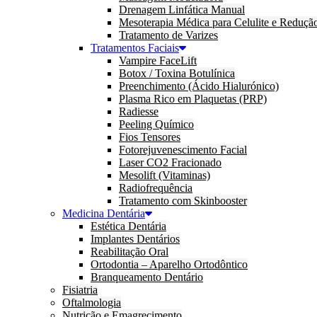
Drenagem Linfática Manual
Mesoterapia Médica para Celulite e Reduçã
Tratamento de Varizes
Tratamentos Faciais
Vampire FaceLift
Botox / Toxina Botulínica
Preenchimento (Ácido Hialurónico)
Plasma Rico em Plaquetas (PRP)
Radiesse
Peeling Químico
Fios Tensores
Fotorejuvenescimento Facial
Laser CO2 Fracionado
Mesolift (Vitaminas)
Radiofrequência
Tratamento com Skinbooster
Medicina Dentária
Estética Dentária
Implantes Dentários
Reabilitação Oral
Ortodontia – Aparelho Ortodôntico
Branqueamento Dentário
Fisiatria
Oftalmologia
Nutrição e Emagrecimento