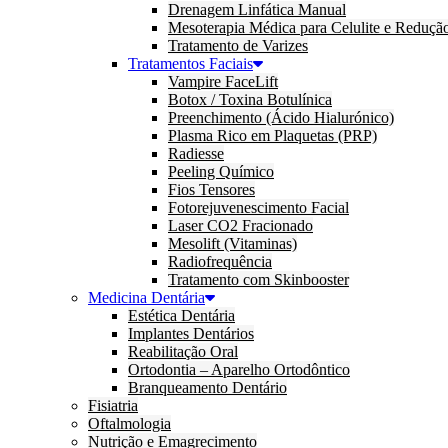
Drenagem Linfática Manual
Mesoterapia Médica para Celulite e Reduçã
Tratamento de Varizes
Tratamentos Faciais
Vampire FaceLift
Botox / Toxina Botulínica
Preenchimento (Ácido Hialurónico)
Plasma Rico em Plaquetas (PRP)
Radiesse
Peeling Químico
Fios Tensores
Fotorejuvenescimento Facial
Laser CO2 Fracionado
Mesolift (Vitaminas)
Radiofrequência
Tratamento com Skinbooster
Medicina Dentária
Estética Dentária
Implantes Dentários
Reabilitação Oral
Ortodontia – Aparelho Ortodôntico
Branqueamento Dentário
Fisiatria
Oftalmologia
Nutrição e Emagrecimento