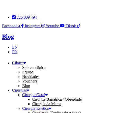
Pular
para
o
226 009 494
conteúdo
Facebook-f
Instagram
Youtube
Tiktok
Blog
EN
FR
Clínica
Sobre a clínica
Equipa
Novidades
Vouchers
Blog
Cirurgias
Cirurgia Geral
Cirurgia Bariátrica / Obesidade
Cirurgia da Mama
Cirurgia Estética
Otoplastia (Orelhas de Abano)