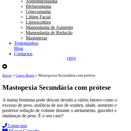
Abdominoplastia
Blefaroplastia
Ginecomastia
Lifting Facial
Lipoescultura
Mamoplastia de Aumento
Mamoplastia de Redução
Mastopexia
Testemunhos
Blog
Contactos
FR
EN
Início
»
Casos Reais
»
Mastopexia Secundária com prótese
Mastopexia Secundária com prótese
A mama feminina pode descair devido a vários fatores como o
excesso de peso, ausência de uso de soutien, idade, aumento e
posterior redução de volume durante o aleitamento, gravidez e
mudanças de peso. É o seu caso?
Ligue-nos
Marcar Consulta