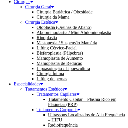
Cirurgias
Cirurgia Geral
Cirurgia Bariátrica / Obesidade
Cirurgia da Mama
Cirurgia Estética
Otoplastia (Orelhas de Abano)
Abdominoplastia / Mini Abdominoplastia
Rinoplastia
Mastopexia / Suspensão Mamária
Lifting Cérvico-Facial
Blefaroplastia (Pálpebras)
Mamoplastia de Aumento
Mamoplastia de Redução
Lipoaspiração / Lipoescultura
Cirurgia Íntima
Lifting de pernas
Especialidades
Tratamentos Estéticos
Tratamentos Capilares
Tratamento Capilar – Plasma Rico em
Plaquetas (PRP)
Tratamentos Corporais
Ultrassons Localizados de Alta Frequência
– HIFU
Radiofrequência