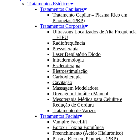
Tratamentos Estéticos
Tratamentos Capilares
Tratamento Capilar – Plasma Rico em
Plaquetas (PRP)
Tratamentos Corporais
Ultrassons Localizados de Alta Frequência
– HIFU
Radiofrequência
Pressoterapia
Laser Depilatório Díodo
Intradermologia
Escleroterapia
Eletroestimulação
Carboxiterapia
Cavitação
Massagem Modeladora
Drenagem Linfática Manual
Mesoterapia Médica para Celulite e
Redução de Gordura
Tratamento de Varizes
Tratamentos Faciais
Vampire FaceLift
Botox / Toxina Botulínica
Preenchimento (Ácido Hialurónico)
Plasma Rico em Plaquetas (PRP)