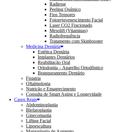
Radiesse
Peeling Químico
Fios Tensores
Fotorejuvenescimento Facial
Laser CO2 Fracionado
Mesolift (Vitaminas)
Radiofrequência
Tratamento com Skinbooster
Medicina Dentária
Estética Dentária
Implantes Dentários
Reabilitação Oral
Ortodontia – Aparelho Ortodôntico
Branqueamento Dentário
Fisiatria
Oftalmologia
Nutrição e Emagrecimento
Consulta de Smart Aging e Longevidade
Casos Reais
Abdominoplastia
Blefaroplastia
Ginecomastia
Lifting Facial
Lipoescultura
Mamoplastia de Aumento