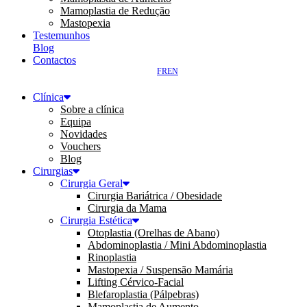
Mamoplastia de Redução
Mastopexia
Testemunhos
Blog
Contactos
FR
EN
Clínica
Sobre a clínica
Equipa
Novidades
Vouchers
Blog
Cirurgias
Cirurgia Geral
Cirurgia Bariátrica / Obesidade
Cirurgia da Mama
Cirurgia Estética
Otoplastia (Orelhas de Abano)
Abdominoplastia / Mini Abdominoplastia
Rinoplastia
Mastopexia / Suspensão Mamária
Lifting Cérvico-Facial
Blefaroplastia (Pálpebras)
Mamoplastia de Aumento