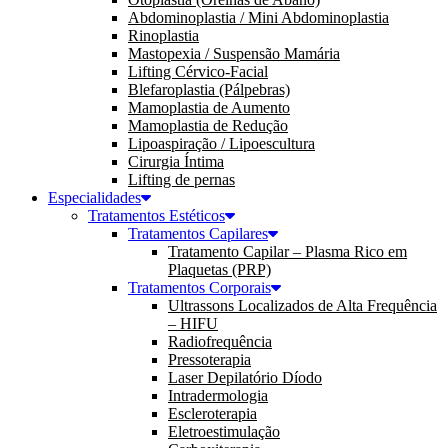
Abdominoplastia / Mini Abdominoplastia
Rinoplastia
Mastopexia / Suspensão Mamária
Lifting Cérvico-Facial
Blefaroplastia (Pálpebras)
Mamoplastia de Aumento
Mamoplastia de Redução
Lipoaspiração / Lipoescultura
Cirurgia Íntima
Lifting de pernas
Especialidades
Tratamentos Estéticos
Tratamentos Capilares
Tratamento Capilar – Plasma Rico em
Plaquetas (PRP)
Tratamentos Corporais
Ultrassons Localizados de Alta Frequência
– HIFU
Radiofrequência
Pressoterapia
Laser Depilatório Díodo
Intradermologia
Escleroterapia
Eletroestimulação