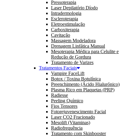
Pressoterapia
Laser Depilatório Díodo
Intradermologia
Escleroterapia
Eletroestimulação
Carboxiterapia
Cavitação
Massagem Modeladora
Drenagem Linfática Manual
Mesoterapia Médica para Celulite e
Redução de Gordura
Tratamento de Varizes
Tratamentos Faciais
Vampire FaceLift
Botox / Toxina Botulínica
Preenchimento (Ácido Hialurónico)
Plasma Rico em Plaquetas (PRP)
Radiesse
Peeling Químico
Fios Tensores
Fotorejuvenescimento Facial
Laser CO2 Fracionado
Mesolift (Vitaminas)
Radiofrequência
Tratamento com Skinbooster