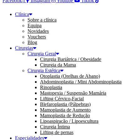
Facebook-f
Instagram
Youtube
Tiktok
Clínica
Sobre a clínica
Equipa
Novidades
Vouchers
Blog
Cirurgias
Cirurgia Geral
Cirurgia Bariátrica / Obesidade
Cirurgia da Mama
Cirurgia Estética
Otoplastia (Orelhas de Abano)
Abdominoplastia / Mini Abdominoplastia
Rinoplastia
Mastopexia / Suspensão Mamária
Lifting Cérvico-Facial
Blefaroplastia (Pálpebras)
Mamoplastia de Aumento
Mamoplastia de Redução
Lipoaspiração / Lipoescultura
Cirurgia Íntima
Lifting de pernas
Especialidades