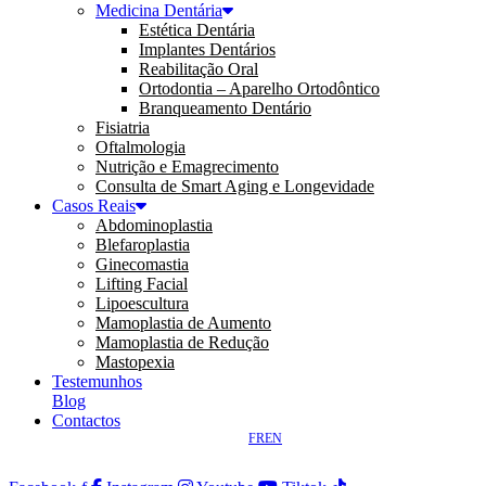
Medicina Dentária
Estética Dentária
Implantes Dentários
Reabilitação Oral
Ortodontia – Aparelho Ortodôntico
Branqueamento Dentário
Fisiatria
Oftalmologia
Nutrição e Emagrecimento
Consulta de Smart Aging e Longevidade
Casos Reais
Abdominoplastia
Blefaroplastia
Ginecomastia
Lifting Facial
Lipoescultura
Mamoplastia de Aumento
Mamoplastia de Redução
Mastopexia
Testemunhos
Blog
Contactos
FR
EN