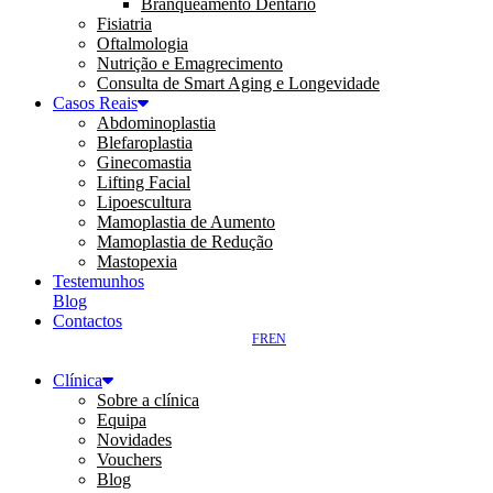
Branqueamento Dentário
Fisiatria
Oftalmologia
Nutrição e Emagrecimento
Consulta de Smart Aging e Longevidade
Casos Reais
Abdominoplastia
Blefaroplastia
Ginecomastia
Lifting Facial
Lipoescultura
Mamoplastia de Aumento
Mamoplastia de Redução
Mastopexia
Testemunhos
Blog
Contactos
FR
EN
Clínica
Sobre a clínica
Equipa
Novidades
Vouchers
Blog