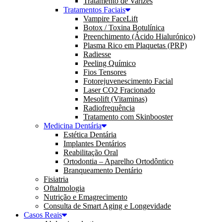
Tratamento de Varizes
Tratamentos Faciais
Vampire FaceLift
Botox / Toxina Botulínica
Preenchimento (Ácido Hialurónico)
Plasma Rico em Plaquetas (PRP)
Radiesse
Peeling Químico
Fios Tensores
Fotorejuvenescimento Facial
Laser CO2 Fracionado
Mesolift (Vitaminas)
Radiofrequência
Tratamento com Skinbooster
Medicina Dentária
Estética Dentária
Implantes Dentários
Reabilitação Oral
Ortodontia – Aparelho Ortodôntico
Branqueamento Dentário
Fisiatria
Oftalmologia
Nutrição e Emagrecimento
Consulta de Smart Aging e Longevidade
Casos Reais