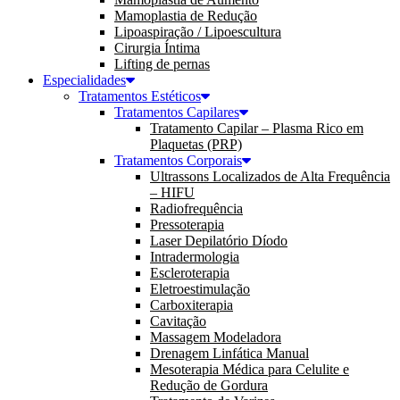
Mamoplastia de Redução
Lipoaspiração / Lipoescultura
Cirurgia Íntima
Lifting de pernas
Especialidades
Tratamentos Estéticos
Tratamentos Capilares
Tratamento Capilar – Plasma Rico em
Plaquetas (PRP)
Tratamentos Corporais
Ultrassons Localizados de Alta Frequência
– HIFU
Radiofrequência
Pressoterapia
Laser Depilatório Díodo
Intradermologia
Escleroterapia
Eletroestimulação
Carboxiterapia
Cavitação
Massagem Modeladora
Drenagem Linfática Manual
Mesoterapia Médica para Celulite e
Redução de Gordura