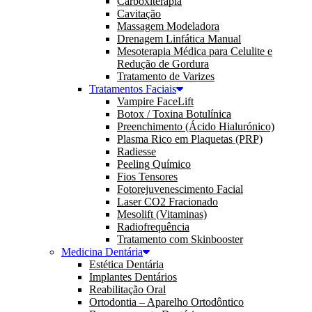
Carboxiterapia
Cavitação
Massagem Modeladora
Drenagem Linfática Manual
Mesoterapia Médica para Celulite e
Redução de Gordura
Tratamento de Varizes
Tratamentos Faciais
Vampire FaceLift
Botox / Toxina Botulínica
Preenchimento (Ácido Hialurónico)
Plasma Rico em Plaquetas (PRP)
Radiesse
Peeling Químico
Fios Tensores
Fotorejuvenescimento Facial
Laser CO2 Fracionado
Mesolift (Vitaminas)
Radiofrequência
Tratamento com Skinbooster
Medicina Dentária
Estética Dentária
Implantes Dentários
Reabilitação Oral
Ortodontia – Aparelho Ortodôntico