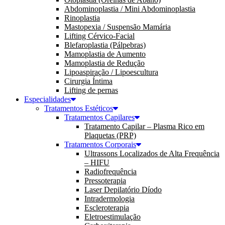
Abdominoplastia / Mini Abdominoplastia
Rinoplastia
Mastopexia / Suspensão Mamária
Lifting Cérvico-Facial
Blefaroplastia (Pálpebras)
Mamoplastia de Aumento
Mamoplastia de Redução
Lipoaspiração / Lipoescultura
Cirurgia Íntima
Lifting de pernas
Especialidades
Tratamentos Estéticos
Tratamentos Capilares
Tratamento Capilar – Plasma Rico em
Plaquetas (PRP)
Tratamentos Corporais
Ultrassons Localizados de Alta Frequência
– HIFU
Radiofrequência
Pressoterapia
Laser Depilatório Díodo
Intradermologia
Escleroterapia
Eletroestimulação