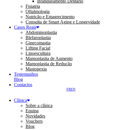
Branqueamento Dentário
Fisiatria
Oftalmologia
Nutrição e Emagrecimento
Consulta de Smart Aging e Longevidade
Casos Reais
Abdominoplastia
Blefaroplastia
Ginecomastia
Lifting Facial
Lipoescultura
Mamoplastia de Aumento
Mamoplastia de Redução
Mastopexia
Testemunhos
Blog
Contactos
FR
EN
Clínica
Sobre a clínica
Equipa
Novidades
Vouchers
Blog