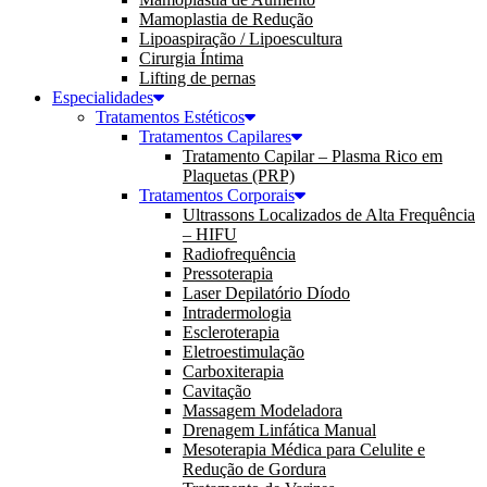
Mamoplastia de Redução
Lipoaspiração / Lipoescultura
Cirurgia Íntima
Lifting de pernas
Especialidades
Tratamentos Estéticos
Tratamentos Capilares
Tratamento Capilar – Plasma Rico em
Plaquetas (PRP)
Tratamentos Corporais
Ultrassons Localizados de Alta Frequência
– HIFU
Radiofrequência
Pressoterapia
Laser Depilatório Díodo
Intradermologia
Escleroterapia
Eletroestimulação
Carboxiterapia
Cavitação
Massagem Modeladora
Drenagem Linfática Manual
Mesoterapia Médica para Celulite e
Redução de Gordura