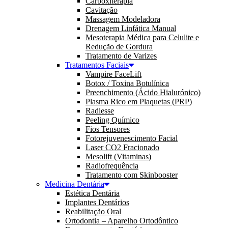
Carboxiterapia
Cavitação
Massagem Modeladora
Drenagem Linfática Manual
Mesoterapia Médica para Celulite e
Redução de Gordura
Tratamento de Varizes
Tratamentos Faciais
Vampire FaceLift
Botox / Toxina Botulínica
Preenchimento (Ácido Hialurónico)
Plasma Rico em Plaquetas (PRP)
Radiesse
Peeling Químico
Fios Tensores
Fotorejuvenescimento Facial
Laser CO2 Fracionado
Mesolift (Vitaminas)
Radiofrequência
Tratamento com Skinbooster
Medicina Dentária
Estética Dentária
Implantes Dentários
Reabilitação Oral
Ortodontia – Aparelho Ortodôntico