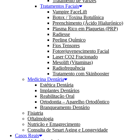
Tratamento de Varizes
Tratamentos Faciais
Vampire FaceLift
Botox / Toxina Botulínica
Preenchimento (Ácido Hialurónico)
Plasma Rico em Plaquetas (PRP)
Radiesse
Peeling Químico
Fios Tensores
Fotorejuvenescimento Facial
Laser CO2 Fracionado
Mesolift (Vitaminas)
Radiofrequência
Tratamento com Skinbooster
Medicina Dentária
Estética Dentária
Implantes Dentários
Reabilitação Oral
Ortodontia – Aparelho Ortodôntico
Branqueamento Dentário
Fisiatria
Oftalmologia
Nutrição e Emagrecimento
Consulta de Smart Aging e Longevidade
Casos Reais