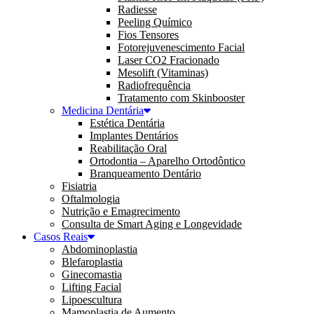
Radiesse
Peeling Químico
Fios Tensores
Fotorejuvenescimento Facial
Laser CO2 Fracionado
Mesolift (Vitaminas)
Radiofrequência
Tratamento com Skinbooster
Medicina Dentária
Estética Dentária
Implantes Dentários
Reabilitação Oral
Ortodontia – Aparelho Ortodôntico
Branqueamento Dentário
Fisiatria
Oftalmologia
Nutrição e Emagrecimento
Consulta de Smart Aging e Longevidade
Casos Reais
Abdominoplastia
Blefaroplastia
Ginecomastia
Lifting Facial
Lipoescultura
Mamoplastia de Aumento