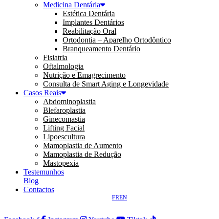
Medicina Dentária
Estética Dentária
Implantes Dentários
Reabilitação Oral
Ortodontia – Aparelho Ortodôntico
Branqueamento Dentário
Fisiatria
Oftalmologia
Nutrição e Emagrecimento
Consulta de Smart Aging e Longevidade
Casos Reais
Abdominoplastia
Blefaroplastia
Ginecomastia
Lifting Facial
Lipoescultura
Mamoplastia de Aumento
Mamoplastia de Redução
Mastopexia
Testemunhos
Blog
Contactos
FR
EN