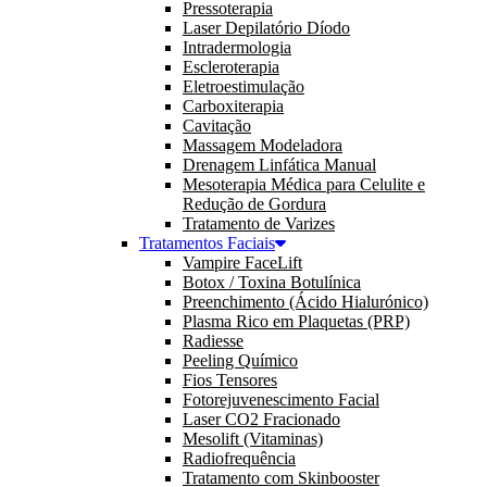
Pressoterapia
Laser Depilatório Díodo
Intradermologia
Escleroterapia
Eletroestimulação
Carboxiterapia
Cavitação
Massagem Modeladora
Drenagem Linfática Manual
Mesoterapia Médica para Celulite e
Redução de Gordura
Tratamento de Varizes
Tratamentos Faciais
Vampire FaceLift
Botox / Toxina Botulínica
Preenchimento (Ácido Hialurónico)
Plasma Rico em Plaquetas (PRP)
Radiesse
Peeling Químico
Fios Tensores
Fotorejuvenescimento Facial
Laser CO2 Fracionado
Mesolift (Vitaminas)
Radiofrequência
Tratamento com Skinbooster