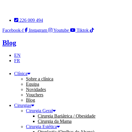
Pular
para
o
226 009 494
conteúdo
Facebook-f
Instagram
Youtube
Tiktok
Blog
EN
FR
Clínica
Sobre a clínica
Equipa
Novidades
Vouchers
Blog
Cirurgias
Cirurgia Geral
Cirurgia Bariátrica / Obesidade
Cirurgia da Mama
Cirurgia Estética
Otoplastia (Orelhas de Abano)