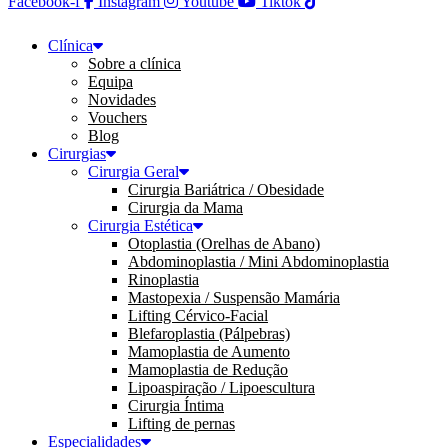
Facebook-f
Instagram
Youtube
Tiktok
Clínica
Sobre a clínica
Equipa
Novidades
Vouchers
Blog
Cirurgias
Cirurgia Geral
Cirurgia Bariátrica / Obesidade
Cirurgia da Mama
Cirurgia Estética
Otoplastia (Orelhas de Abano)
Abdominoplastia / Mini Abdominoplastia
Rinoplastia
Mastopexia / Suspensão Mamária
Lifting Cérvico-Facial
Blefaroplastia (Pálpebras)
Mamoplastia de Aumento
Mamoplastia de Redução
Lipoaspiração / Lipoescultura
Cirurgia Íntima
Lifting de pernas
Especialidades