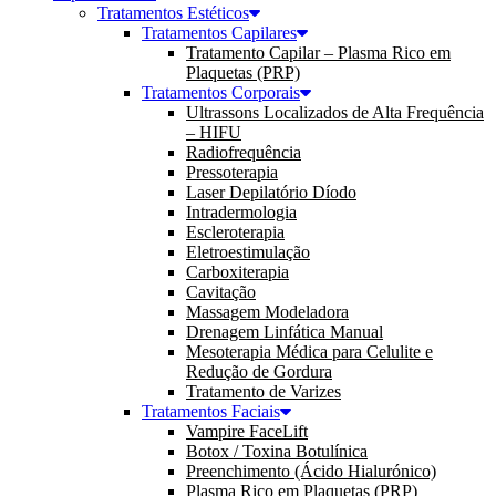
Tratamentos Estéticos
Tratamentos Capilares
Tratamento Capilar – Plasma Rico em
Plaquetas (PRP)
Tratamentos Corporais
Ultrassons Localizados de Alta Frequência
– HIFU
Radiofrequência
Pressoterapia
Laser Depilatório Díodo
Intradermologia
Escleroterapia
Eletroestimulação
Carboxiterapia
Cavitação
Massagem Modeladora
Drenagem Linfática Manual
Mesoterapia Médica para Celulite e
Redução de Gordura
Tratamento de Varizes
Tratamentos Faciais
Vampire FaceLift
Botox / Toxina Botulínica
Preenchimento (Ácido Hialurónico)
Plasma Rico em Plaquetas (PRP)