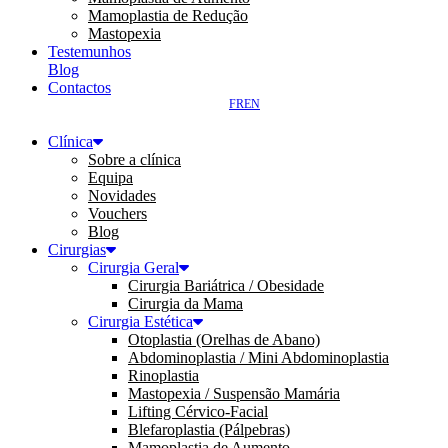
Mamoplastia de Redução
Mastopexia
Testemunhos
Blog
Contactos
FR
EN
Clínica
Sobre a clínica
Equipa
Novidades
Vouchers
Blog
Cirurgias
Cirurgia Geral
Cirurgia Bariátrica / Obesidade
Cirurgia da Mama
Cirurgia Estética
Otoplastia (Orelhas de Abano)
Abdominoplastia / Mini Abdominoplastia
Rinoplastia
Mastopexia / Suspensão Mamária
Lifting Cérvico-Facial
Blefaroplastia (Pálpebras)
Mamoplastia de Aumento