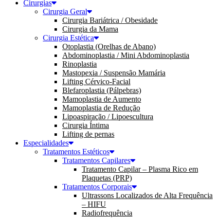
Cirurgias
Cirurgia Geral
Cirurgia Bariátrica / Obesidade
Cirurgia da Mama
Cirurgia Estética
Otoplastia (Orelhas de Abano)
Abdominoplastia / Mini Abdominoplastia
Rinoplastia
Mastopexia / Suspensão Mamária
Lifting Cérvico-Facial
Blefaroplastia (Pálpebras)
Mamoplastia de Aumento
Mamoplastia de Redução
Lipoaspiração / Lipoescultura
Cirurgia Íntima
Lifting de pernas
Especialidades
Tratamentos Estéticos
Tratamentos Capilares
Tratamento Capilar – Plasma Rico em
Plaquetas (PRP)
Tratamentos Corporais
Ultrassons Localizados de Alta Frequência
– HIFU
Radiofrequência