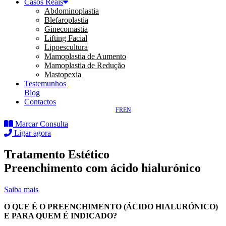
Casos Reais
Abdominoplastia
Blefaroplastia
Ginecomastia
Lifting Facial
Lipoescultura
Mamoplastia de Aumento
Mamoplastia de Redução
Mastopexia
Testemunhos
Blog
Contactos
FR
EN
Marcar Consulta
Ligar agora
Tratamento Estético
Preenchimento com ácido hialurónico
Saiba mais
O QUE É O PREENCHIMENTO (ÁCIDO HIALURÓNICO)
E PARA QUEM É INDICADO?