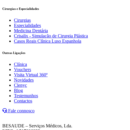
Cirurgias e Especialidades
Cirurgias
Especialidades
Medicina Dentária
Crisalix - Simulação de Cirurgia Plástica
Casos Reais Clínica Luso Espanhola
Outras Ligações
Clínica
Vouchers
Visita Virtual 360º
Novidades
Clenyc
Blog
Testemunhos
Contactos
Fale connosco
BESAUDE – Serviços Médicos, Lda.