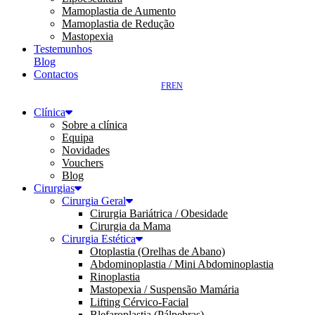
Mamoplastia de Aumento
Mamoplastia de Redução
Mastopexia
Testemunhos
Blog
Contactos
FR
EN
Clínica
Sobre a clínica
Equipa
Novidades
Vouchers
Blog
Cirurgias
Cirurgia Geral
Cirurgia Bariátrica / Obesidade
Cirurgia da Mama
Cirurgia Estética
Otoplastia (Orelhas de Abano)
Abdominoplastia / Mini Abdominoplastia
Rinoplastia
Mastopexia / Suspensão Mamária
Lifting Cérvico-Facial
Blefaroplastia (Pálpebras)