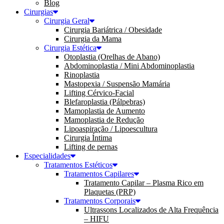
Blog
Cirurgias
Cirurgia Geral
Cirurgia Bariátrica / Obesidade
Cirurgia da Mama
Cirurgia Estética
Otoplastia (Orelhas de Abano)
Abdominoplastia / Mini Abdominoplastia
Rinoplastia
Mastopexia / Suspensão Mamária
Lifting Cérvico-Facial
Blefaroplastia (Pálpebras)
Mamoplastia de Aumento
Mamoplastia de Redução
Lipoaspiração / Lipoescultura
Cirurgia Íntima
Lifting de pernas
Especialidades
Tratamentos Estéticos
Tratamentos Capilares
Tratamento Capilar – Plasma Rico em
Plaquetas (PRP)
Tratamentos Corporais
Ultrassons Localizados de Alta Frequência
– HIFU