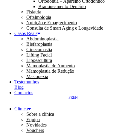
Ortodontia – Aparelho Ortodôntico
Branqueamento Dentário
Fisiatria
Oftalmologia
Nutrição e Emagrecimento
Consulta de Smart Aging e Longevidade
Casos Reais
Abdominoplastia
Blefaroplastia
Ginecomastia
Lifting Facial
Lipoescultura
Mamoplastia de Aumento
Mamoplastia de Redução
Mastopexia
Testemunhos
Blog
Contactos
FR
EN
Clínica
Sobre a clínica
Equipa
Novidades
Vouchers