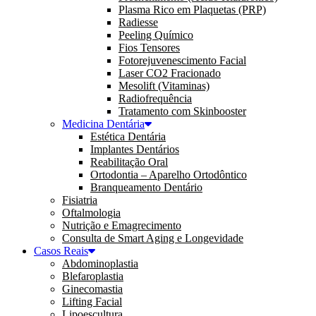
Plasma Rico em Plaquetas (PRP)
Radiesse
Peeling Químico
Fios Tensores
Fotorejuvenescimento Facial
Laser CO2 Fracionado
Mesolift (Vitaminas)
Radiofrequência
Tratamento com Skinbooster
Medicina Dentária
Estética Dentária
Implantes Dentários
Reabilitação Oral
Ortodontia – Aparelho Ortodôntico
Branqueamento Dentário
Fisiatria
Oftalmologia
Nutrição e Emagrecimento
Consulta de Smart Aging e Longevidade
Casos Reais
Abdominoplastia
Blefaroplastia
Ginecomastia
Lifting Facial
Lipoescultura