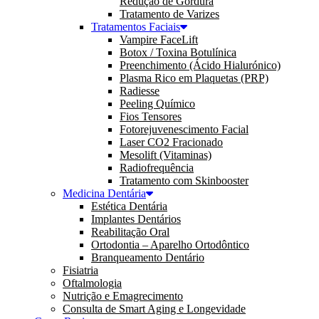
Redução de Gordura
Tratamento de Varizes
Tratamentos Faciais
Vampire FaceLift
Botox / Toxina Botulínica
Preenchimento (Ácido Hialurónico)
Plasma Rico em Plaquetas (PRP)
Radiesse
Peeling Químico
Fios Tensores
Fotorejuvenescimento Facial
Laser CO2 Fracionado
Mesolift (Vitaminas)
Radiofrequência
Tratamento com Skinbooster
Medicina Dentária
Estética Dentária
Implantes Dentários
Reabilitação Oral
Ortodontia – Aparelho Ortodôntico
Branqueamento Dentário
Fisiatria
Oftalmologia
Nutrição e Emagrecimento
Consulta de Smart Aging e Longevidade