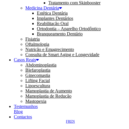
Tratamento com Skinbooster
Medicina Dentária
Estética Dentária
Implantes Dentários
Reabilitação Oral
Ortodontia – Aparelho Ortodôntico
Branqueamento Dentário
Fisiatria
Oftalmologia
Nutrição e Emagrecimento
Consulta de Smart Aging e Longevidade
Casos Reais
Abdominoplastia
Blefaroplastia
Ginecomastia
Lifting Facial
Lipoescultura
Mamoplastia de Aumento
Mamoplastia de Redução
Mastopexia
Testemunhos
Blog
Contactos
FR
EN