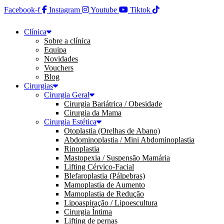
Facebook-f
Instagram
Youtube
Tiktok
Clínica
Sobre a clínica
Equipa
Novidades
Vouchers
Blog
Cirurgias
Cirurgia Geral
Cirurgia Bariátrica / Obesidade
Cirurgia da Mama
Cirurgia Estética
Otoplastia (Orelhas de Abano)
Abdominoplastia / Mini Abdominoplastia
Rinoplastia
Mastopexia / Suspensão Mamária
Lifting Cérvico-Facial
Blefaroplastia (Pálpebras)
Mamoplastia de Aumento
Mamoplastia de Redução
Lipoaspiração / Lipoescultura
Cirurgia Íntima
Lifting de pernas