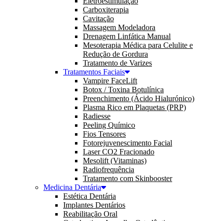
Eletroestimulação
Carboxiterapia
Cavitação
Massagem Modeladora
Drenagem Linfática Manual
Mesoterapia Médica para Celulite e
Redução de Gordura
Tratamento de Varizes
Tratamentos Faciais
Vampire FaceLift
Botox / Toxina Botulínica
Preenchimento (Ácido Hialurónico)
Plasma Rico em Plaquetas (PRP)
Radiesse
Peeling Químico
Fios Tensores
Fotorejuvenescimento Facial
Laser CO2 Fracionado
Mesolift (Vitaminas)
Radiofrequência
Tratamento com Skinbooster
Medicina Dentária
Estética Dentária
Implantes Dentários
Reabilitação Oral