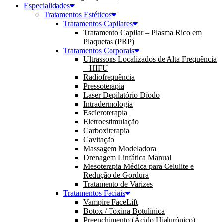
Especialidades
Tratamentos Estéticos
Tratamentos Capilares
Tratamento Capilar – Plasma Rico em
Plaquetas (PRP)
Tratamentos Corporais
Ultrassons Localizados de Alta Frequência
– HIFU
Radiofrequência
Pressoterapia
Laser Depilatório Díodo
Intradermologia
Escleroterapia
Eletroestimulação
Carboxiterapia
Cavitação
Massagem Modeladora
Drenagem Linfática Manual
Mesoterapia Médica para Celulite e
Redução de Gordura
Tratamento de Varizes
Tratamentos Faciais
Vampire FaceLift
Botox / Toxina Botulínica
Preenchimento (Ácido Hialurónico)