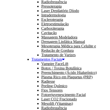
Radiofrequência
Pressoterapia
Laser Depilatório Díodo
Intradermologia
Escleroterapia
Eletroestimulação
Carboxiterapia
Cavitação
Massagem Modeladora
Drenagem Linfática Manual
Mesoterapia Médica para Celulite e
Redução de Gordura
Tratamento de Varizes
Tratamentos Faciais
Vampire FaceLift
Botox / Toxina Botulínica
Preenchimento (Ácido Hialurónico)
Plasma Rico em Plaquetas (PRP)
Radiesse
Peeling Químico
Fios Tensores
Fotorejuvenescimento Facial
Laser CO2 Fracionado
Mesolift (Vitaminas)
Radiofrequência