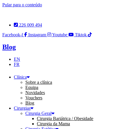
Pular para o conteúdo
226 009 494
Facebook-f
Instagram
Youtube
Tiktok
Blog
EN
FR
Clínica
Sobre a clínica
Equipa
Novidades
Vouchers
Blog
Cirurgias
Cirurgia Geral
Cirurgia Bariátrica / Obesidade
Cirurgia da Mama
Cirurgia Estética