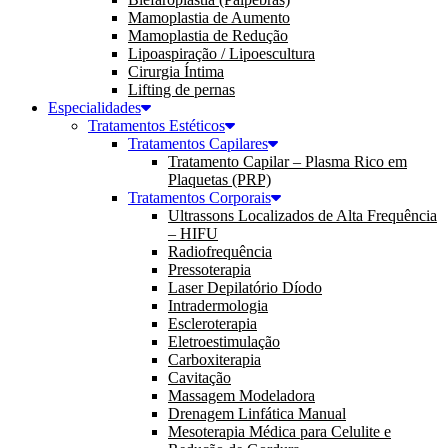
Mamoplastia de Aumento
Mamoplastia de Redução
Lipoaspiração / Lipoescultura
Cirurgia Íntima
Lifting de pernas
Especialidades
Tratamentos Estéticos
Tratamentos Capilares
Tratamento Capilar – Plasma Rico em
Plaquetas (PRP)
Tratamentos Corporais
Ultrassons Localizados de Alta Frequência
– HIFU
Radiofrequência
Pressoterapia
Laser Depilatório Díodo
Intradermologia
Escleroterapia
Eletroestimulação
Carboxiterapia
Cavitação
Massagem Modeladora
Drenagem Linfática Manual
Mesoterapia Médica para Celulite e