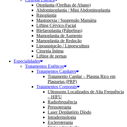
Otoplastia (Orelhas de Abano)
Abdominoplastia / Mini Abdominoplastia
Rinoplastia
Mastopexia / Suspensão Mamária
Lifting Cérvico-Facial
Blefaroplastia (Pálpebras)
Mamoplastia de Aumento
Mamoplastia de Redução
Lipoaspiração / Lipoescultura
Cirurgia Íntima
Lifting de pernas
Especialidades
Tratamentos Estéticos
Tratamentos Capilares
Tratamento Capilar – Plasma Rico em
Plaquetas (PRP)
Tratamentos Corporais
Ultrassons Localizados de Alta Frequência
– HIFU
Radiofrequência
Pressoterapia
Laser Depilatório Díodo
Intradermologia
Escleroterapia