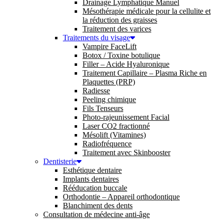
Drainage Lymphatique Manuel
Mésothérapie médicale pour la cellulite et
la réduction des graisses
Traitement des varices
Traitements du visage
Vampire FaceLift
Botox / Toxine botulique
Filler – Acide Hyaluronique
Traitement Capillaire – Plasma Riche en
Plaquettes (PRP)
Radiesse
Peeling chimique
Fils Tenseurs
Photo-rajeunissement Facial
Laser CO2 fractionné
Mésolift (Vitamines)
Radiofréquence
Traitement avec Skinbooster
Dentisterie
Esthétique dentaire
Implants dentaires
Rééducation buccale
Orthodontie – Appareil orthodontique
Blanchiment des dents
Consultation de médecine anti-âge