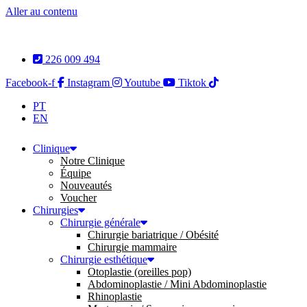
Aller au contenu
226 009 494
Facebook-f
Instagram
Youtube
Tiktok
PT
EN
Clinique
Notre Clinique
Équipe
Nouveautés
Voucher
Chirurgies
Chirurgie générale
Chirurgie bariatrique / Obésité
Chirurgie mammaire
Chirurgie esthétique
Otoplastie (oreilles pop)
Abdominoplastie / Mini Abdominoplastie
Rhinoplastie