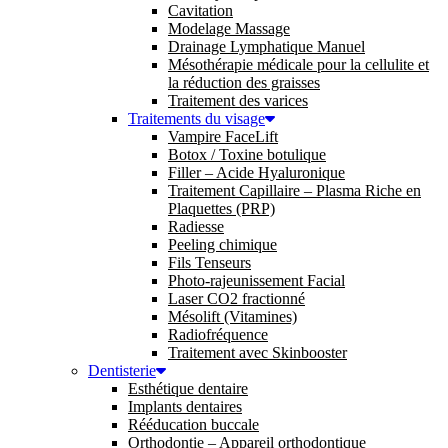
Cavitation
Modelage Massage
Drainage Lymphatique Manuel
Mésothérapie médicale pour la cellulite et
la réduction des graisses
Traitement des varices
Traitements du visage
Vampire FaceLift
Botox / Toxine botulique
Filler – Acide Hyaluronique
Traitement Capillaire – Plasma Riche en
Plaquettes (PRP)
Radiesse
Peeling chimique
Fils Tenseurs
Photo-rajeunissement Facial
Laser CO2 fractionné
Mésolift (Vitamines)
Radiofréquence
Traitement avec Skinbooster
Dentisterie
Esthétique dentaire
Implants dentaires
Rééducation buccale
Orthodontie – Appareil orthodontique