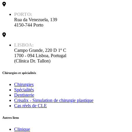
PORTO:
Rua da Venezuela, 139
4150-744 Porto
LISBOA:
Campo Grande, 220 D 1º C
1700 - 094 Lisboa, Portugal
(Clínica Dr. Tallon)
Chirurgies et spécialités
Chirurgies
Spécialités
Dentisterie
Crisalix - Simulation de chirurgie plastique
Cas réels de CLE
Autres liens
Clinique