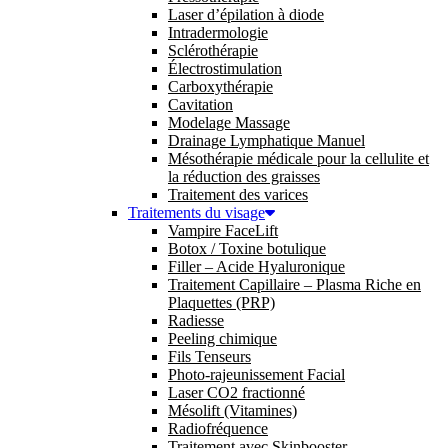
Laser d’épilation à diode
Intradermologie
Sclérothérapie
Électrostimulation
Carboxythérapie
Cavitation
Modelage Massage
Drainage Lymphatique Manuel
Mésothérapie médicale pour la cellulite et
la réduction des graisses
Traitement des varices
Traitements du visage
Vampire FaceLift
Botox / Toxine botulique
Filler – Acide Hyaluronique
Traitement Capillaire – Plasma Riche en
Plaquettes (PRP)
Radiesse
Peeling chimique
Fils Tenseurs
Photo-rajeunissement Facial
Laser CO2 fractionné
Mésolift (Vitamines)
Radiofréquence
Traitement avec Skinbooster