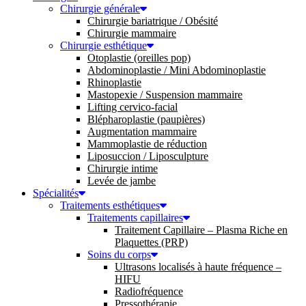
Chirurgie générale
Chirurgie bariatrique / Obésité
Chirurgie mammaire
Chirurgie esthétique
Otoplastie (oreilles pop)
Abdominoplastie / Mini Abdominoplastie
Rhinoplastie
Mastopexie / Suspension mammaire
Lifting cervico-facial
Blépharoplastie (paupières)
Augmentation mammaire
Mammoplastie de réduction
Liposuccion / Liposculpture
Chirurgie intime
Levée de jambe
Spécialités
Traitements esthétiques
Traitements capillaires
Traitement Capillaire – Plasma Riche en
Plaquettes (PRP)
Soins du corps
Ultrasons localisés à haute fréquence –
HIFU
Radiofréquence
Pressothérapie