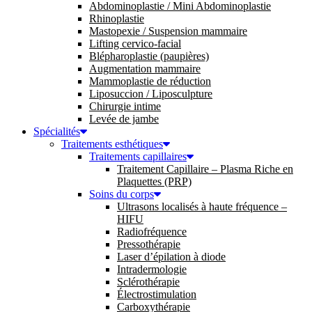
Abdominoplastie / Mini Abdominoplastie
Rhinoplastie
Mastopexie / Suspension mammaire
Lifting cervico-facial
Blépharoplastie (paupières)
Augmentation mammaire
Mammoplastie de réduction
Liposuccion / Liposculpture
Chirurgie intime
Levée de jambe
Spécialités
Traitements esthétiques
Traitements capillaires
Traitement Capillaire – Plasma Riche en
Plaquettes (PRP)
Soins du corps
Ultrasons localisés à haute fréquence –
HIFU
Radiofréquence
Pressothérapie
Laser d’épilation à diode
Intradermologie
Sclérothérapie
Électrostimulation
Carboxythérapie