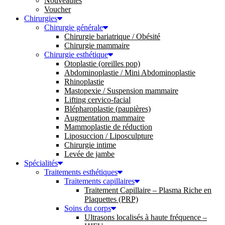
Nouveautés
Voucher
Chirurgies
Chirurgie générale
Chirurgie bariatrique / Obésité
Chirurgie mammaire
Chirurgie esthétique
Otoplastie (oreilles pop)
Abdominoplastie / Mini Abdominoplastie
Rhinoplastie
Mastopexie / Suspension mammaire
Lifting cervico-facial
Blépharoplastie (paupières)
Augmentation mammaire
Mammoplastie de réduction
Liposuccion / Liposculpture
Chirurgie intime
Levée de jambe
Spécialités
Traitements esthétiques
Traitements capillaires
Traitement Capillaire – Plasma Riche en
Plaquettes (PRP)
Soins du corps
Ultrasons localisés à haute fréquence –