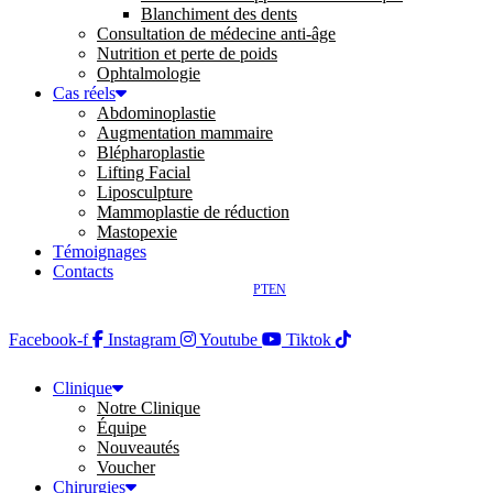
Blanchiment des dents
Consultation de médecine anti-âge
Nutrition et perte de poids
Ophtalmologie
Cas réels
Abdominoplastie
Augmentation mammaire
Blépharoplastie
Lifting Facial
Liposculpture
Mammoplastie de réduction
Mastopexie
Témoignages
Contacts
PT
EN
Facebook-f
Instagram
Youtube
Tiktok
Clinique
Notre Clinique
Équipe
Nouveautés
Voucher
Chirurgies