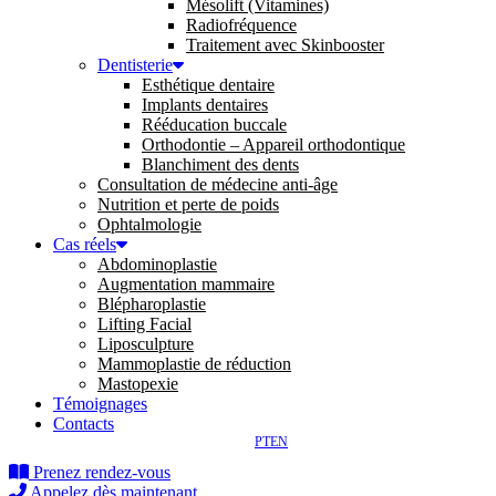
Mésolift (Vitamines)
Radiofréquence
Traitement avec Skinbooster
Dentisterie
Esthétique dentaire
Implants dentaires
Rééducation buccale
Orthodontie – Appareil orthodontique
Blanchiment des dents
Consultation de médecine anti-âge
Nutrition et perte de poids
Ophtalmologie
Cas réels
Abdominoplastie
Augmentation mammaire
Blépharoplastie
Lifting Facial
Liposculpture
Mammoplastie de réduction
Mastopexie
Témoignages
Contacts
PT
EN
Prenez rendez-vous
Appelez dès maintenant