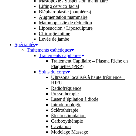
Mastopexie / Suspension mammaire
Lifting cervico-facial
Blépharoplastie (paupières)
Augmentation mammaire
Mammoplastie de réduction
Liposuccion / Liposculpture
Chirurgie intime
Levée de jambe
Spécialités
Traitements esthétiques
Traitements capillaires
Traitement Capillaire – Plasma Riche en
Plaquettes (PRP)
Soins du corps
Ultrasons localisés à haute fréquence –
HIFU
Radiofréquence
Pressothérapie
Laser d’épilation à diode
Intradermologie
Sclérothérapie
Électrostimulation
Carboxythérapie
Cavitation
Modelage Massage