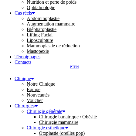
Nutrition et perte de poids
Ophtalmologie
Cas réels
Abdominoplastie
Augmentation mammaire
Blépharoplastie
Lifting Facial
Liposculpture
Mammoplastie de réduction
Mastopexie
Témoignages
Contacts
PT
EN
Clinique
Notre Clinique
Équipe
Nouveautés
Voucher
Chirurgies
Chirurgie générale
Chirurgie bariatrique / Obésité
Chirurgie mammaire
Chirurgie esthétique
Otoplastie (oreilles pop)