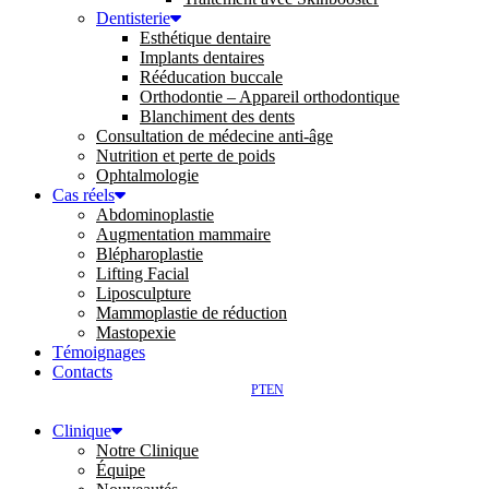
Dentisterie
Esthétique dentaire
Implants dentaires
Rééducation buccale
Orthodontie – Appareil orthodontique
Blanchiment des dents
Consultation de médecine anti-âge
Nutrition et perte de poids
Ophtalmologie
Cas réels
Abdominoplastie
Augmentation mammaire
Blépharoplastie
Lifting Facial
Liposculpture
Mammoplastie de réduction
Mastopexie
Témoignages
Contacts
PT
EN
Clinique
Notre Clinique
Équipe