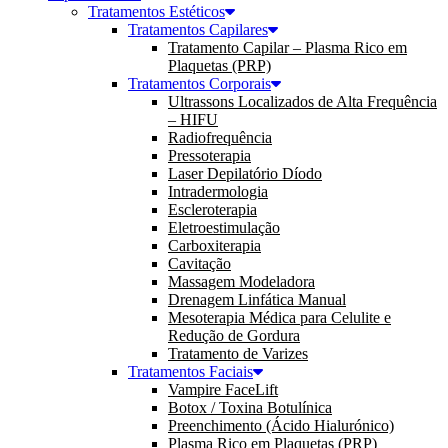
Tratamentos Estéticos
Tratamentos Capilares
Tratamento Capilar – Plasma Rico em
Plaquetas (PRP)
Tratamentos Corporais
Ultrassons Localizados de Alta Frequência
– HIFU
Radiofrequência
Pressoterapia
Laser Depilatório Díodo
Intradermologia
Escleroterapia
Eletroestimulação
Carboxiterapia
Cavitação
Massagem Modeladora
Drenagem Linfática Manual
Mesoterapia Médica para Celulite e
Redução de Gordura
Tratamento de Varizes
Tratamentos Faciais
Vampire FaceLift
Botox / Toxina Botulínica
Preenchimento (Ácido Hialurónico)
Plasma Rico em Plaquetas (PRP)