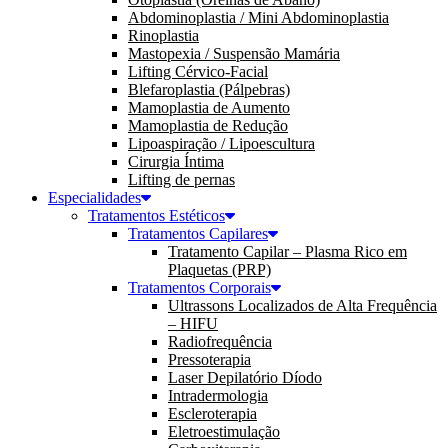
Abdominoplastia / Mini Abdominoplastia
Rinoplastia
Mastopexia / Suspensão Mamária
Lifting Cérvico-Facial
Blefaroplastia (Pálpebras)
Mamoplastia de Aumento
Mamoplastia de Redução
Lipoaspiração / Lipoescultura
Cirurgia Íntima
Lifting de pernas
Especialidades
Tratamentos Estéticos
Tratamentos Capilares
Tratamento Capilar – Plasma Rico em
Plaquetas (PRP)
Tratamentos Corporais
Ultrassons Localizados de Alta Frequência
– HIFU
Radiofrequência
Pressoterapia
Laser Depilatório Díodo
Intradermologia
Escleroterapia
Eletroestimulação