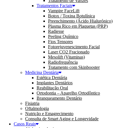
Tratamento de Varizes
Tratamentos Faciais
Vampire FaceLift
Botox / Toxina Botulínica
Preenchimento (Ácido Hialurónico)
Plasma Rico em Plaquetas (PRP)
Radiesse
Peeling Químico
Fios Tensores
Fotorejuvenescimento Facial
Laser CO2 Fracionado
Mesolift (Vitaminas)
Radiofrequência
Tratamento com Skinbooster
Medicina Dentária
Estética Dentária
Implantes Dentários
Reabilitação Oral
Ortodontia – Aparelho Ortodôntico
Branqueamento Dentário
Fisiatria
Oftalmologia
Nutrição e Emagrecimento
Consulta de Smart Aging e Longevidade
Casos Reais