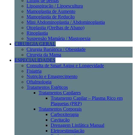
Lifting de pernas
Lipoaspiração / Lipoescultura
Mamoplastia de Aumento
Mamoplastia de Redução
Mini Abdominoplastia / Abdominoplastia
Otoplastia (Orelhas de Abano)
Rinoplastia
Suspensão Mamária / Mastopexia
CIRURGIA GERAL
Cirurgia Bariátrica / Obesidade
Cirurgia da Mama
ESPECIALIDADES
Consulta de Smart Aging e Longevidade
Fisiatria
Nutrição e Emagrecimento
Oftalmologia
Tratamentos Estéticos
Tratamentos Capilares
Tratamento Capilar – Plasma Rico em
Plaquetas (PRP)
Tratamentos Corporais
Carboxiterapia
Cavitação
Drenagem Linfática Manual
Eletroestimulação