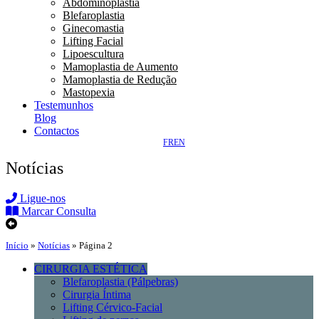
Abdominoplastia
Blefaroplastia
Ginecomastia
Lifting Facial
Lipoescultura
Mamoplastia de Aumento
Mamoplastia de Redução
Mastopexia
Testemunhos
Blog
Contactos
FR
EN
Notícias
Ligue-nos
Marcar Consulta
Início
»
Notícias
»
Página 2
CIRURGIA ESTÉTICA
Blefaroplastia (Pálpebras)
Cirurgia Íntima
Lifting Cérvico-Facial