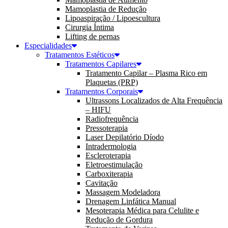
Mamoplastia de Redução
Lipoaspiração / Lipoescultura
Cirurgia Íntima
Lifting de pernas
Especialidades
Tratamentos Estéticos
Tratamentos Capilares
Tratamento Capilar – Plasma Rico em
Plaquetas (PRP)
Tratamentos Corporais
Ultrassons Localizados de Alta Frequência
– HIFU
Radiofrequência
Pressoterapia
Laser Depilatório Díodo
Intradermologia
Escleroterapia
Eletroestimulação
Carboxiterapia
Cavitação
Massagem Modeladora
Drenagem Linfática Manual
Mesoterapia Médica para Celulite e
Redução de Gordura