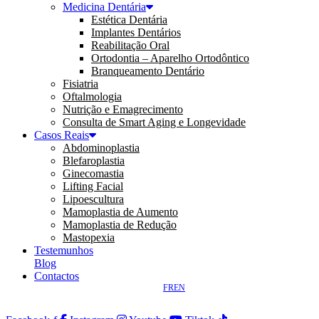
Medicina Dentária
Estética Dentária
Implantes Dentários
Reabilitação Oral
Ortodontia – Aparelho Ortodôntico
Branqueamento Dentário
Fisiatria
Oftalmologia
Nutrição e Emagrecimento
Consulta de Smart Aging e Longevidade
Casos Reais
Abdominoplastia
Blefaroplastia
Ginecomastia
Lifting Facial
Lipoescultura
Mamoplastia de Aumento
Mamoplastia de Redução
Mastopexia
Testemunhos
Blog
Contactos
FR
EN