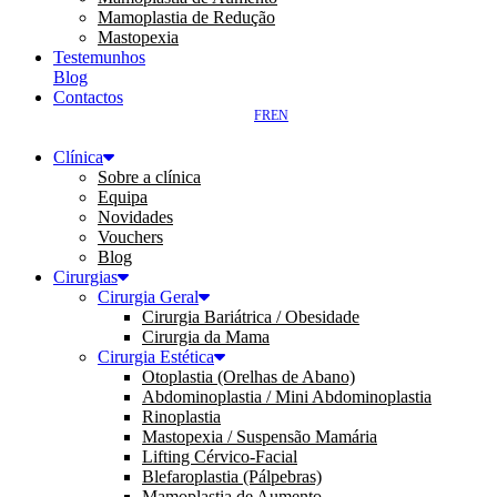
Mamoplastia de Redução
Mastopexia
Testemunhos
Blog
Contactos
FR
EN
Clínica
Sobre a clínica
Equipa
Novidades
Vouchers
Blog
Cirurgias
Cirurgia Geral
Cirurgia Bariátrica / Obesidade
Cirurgia da Mama
Cirurgia Estética
Otoplastia (Orelhas de Abano)
Abdominoplastia / Mini Abdominoplastia
Rinoplastia
Mastopexia / Suspensão Mamária
Lifting Cérvico-Facial
Blefaroplastia (Pálpebras)
Mamoplastia de Aumento