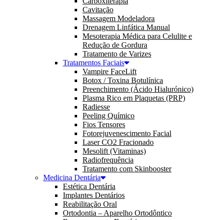
Carboxiterapia
Cavitação
Massagem Modeladora
Drenagem Linfática Manual
Mesoterapia Médica para Celulite e
Redução de Gordura
Tratamento de Varizes
Tratamentos Faciais
Vampire FaceLift
Botox / Toxina Botulínica
Preenchimento (Ácido Hialurónico)
Plasma Rico em Plaquetas (PRP)
Radiesse
Peeling Químico
Fios Tensores
Fotorejuvenescimento Facial
Laser CO2 Fracionado
Mesolift (Vitaminas)
Radiofrequência
Tratamento com Skinbooster
Medicina Dentária
Estética Dentária
Implantes Dentários
Reabilitação Oral
Ortodontia – Aparelho Ortodôntico