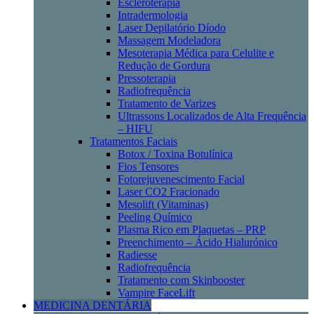
Escleroterapia
Intradermologia
Laser Depilatório Díodo
Massagem Modeladora
Mesoterapia Médica para Celulite e
Redução de Gordura
Pressoterapia
Radiofrequência
Tratamento de Varizes
Ultrassons Localizados de Alta Frequência
– HIFU
Tratamentos Faciais
Botox / Toxina Botulínica
Fios Tensores
Fotorejuvenescimento Facial
Laser CO2 Fracionado
Mesolift (Vitaminas)
Peeling Químico
Plasma Rico em Plaquetas – PRP
Preenchimento – Ácido Hialurónico
Radiesse
Radiofrequência
Tratamento com Skinbooster
Vampire FaceLift
MEDICINA DENTÁRIA