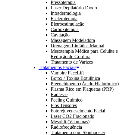
Pressoterapia
Laser Depilatório Díodo
Intradermologia
Escleroterapia
Eletroestimulação
Carboxiterapia
Cavitação
Massagem Modeladora
Drenagem Linfática Manual
Mesoterapia Médica para Celulite e
Redução de Gordura
Tratamento de Varizes
Tratamentos Faciais
Vampire FaceLift
Botox / Toxina Botulínica
Preenchimento (Ácido Hialurónico)
Plasma Rico em Plaquetas (PRP)
Radiesse
Peeling Químico
Fios Tensores
Fotorejuvenescimento Facial
Laser CO2 Fracionado
Mesolift (Vitaminas)
Radiofrequência
Tratamento com Skinbooster