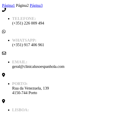
Página
1
Página
2
Página
3
TELEFONE:
(+351) 226 009 494
WHATSAPP:
(+351) 917 406 961
EMAIL:
geral@clinicalusoespanhola.com
PORTO:
Rua da Venezuela, 139
4150-744 Porto
LISBOA: