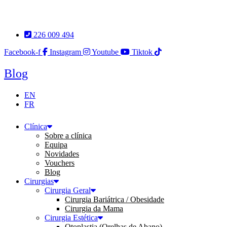
Pular
para
o
226 009 494
conteúdo
Facebook-f
Instagram
Youtube
Tiktok
Blog
EN
FR
Clínica
Sobre a clínica
Equipa
Novidades
Vouchers
Blog
Cirurgias
Cirurgia Geral
Cirurgia Bariátrica / Obesidade
Cirurgia da Mama
Cirurgia Estética
Otoplastia (Orelhas de Abano)