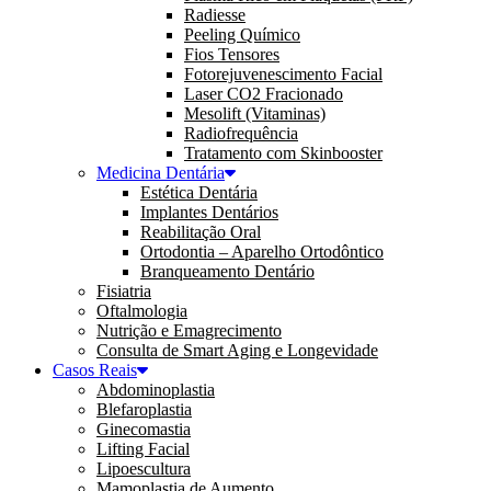
Radiesse
Peeling Químico
Fios Tensores
Fotorejuvenescimento Facial
Laser CO2 Fracionado
Mesolift (Vitaminas)
Radiofrequência
Tratamento com Skinbooster
Medicina Dentária
Estética Dentária
Implantes Dentários
Reabilitação Oral
Ortodontia – Aparelho Ortodôntico
Branqueamento Dentário
Fisiatria
Oftalmologia
Nutrição e Emagrecimento
Consulta de Smart Aging e Longevidade
Casos Reais
Abdominoplastia
Blefaroplastia
Ginecomastia
Lifting Facial
Lipoescultura
Mamoplastia de Aumento