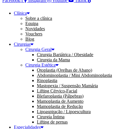
Facebook-f
Instagram
Youtube
Tiktok
Clínica
Sobre a clínica
Equipa
Novidades
Vouchers
Blog
Cirurgias
Cirurgia Geral
Cirurgia Bariátrica / Obesidade
Cirurgia da Mama
Cirurgia Estética
Otoplastia (Orelhas de Abano)
Abdominoplastia / Mini Abdominoplastia
Rinoplastia
Mastopexia / Suspensão Mamária
Lifting Cérvico-Facial
Blefaroplastia (Pálpebras)
Mamoplastia de Aumento
Mamoplastia de Redução
Lipoaspiração / Lipoescultura
Cirurgia Íntima
Lifting de pernas
Especialidades