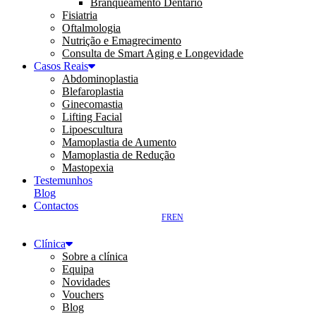
Branqueamento Dentário
Fisiatria
Oftalmologia
Nutrição e Emagrecimento
Consulta de Smart Aging e Longevidade
Casos Reais
Abdominoplastia
Blefaroplastia
Ginecomastia
Lifting Facial
Lipoescultura
Mamoplastia de Aumento
Mamoplastia de Redução
Mastopexia
Testemunhos
Blog
Contactos
FR
EN
Clínica
Sobre a clínica
Equipa
Novidades
Vouchers
Blog