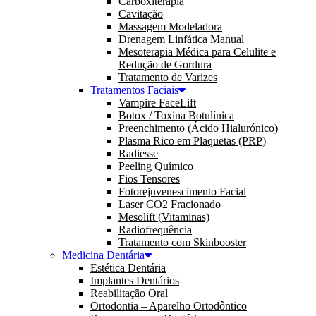
Carboxiterapia
Cavitação
Massagem Modeladora
Drenagem Linfática Manual
Mesoterapia Médica para Celulite e
Redução de Gordura
Tratamento de Varizes
Tratamentos Faciais
Vampire FaceLift
Botox / Toxina Botulínica
Preenchimento (Ácido Hialurónico)
Plasma Rico em Plaquetas (PRP)
Radiesse
Peeling Químico
Fios Tensores
Fotorejuvenescimento Facial
Laser CO2 Fracionado
Mesolift (Vitaminas)
Radiofrequência
Tratamento com Skinbooster
Medicina Dentária
Estética Dentária
Implantes Dentários
Reabilitação Oral
Ortodontia – Aparelho Ortodôntico