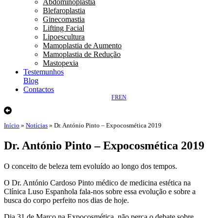
Abdominoplastia
Blefaroplastia
Ginecomastia
Lifting Facial
Lipoescultura
Mamoplastia de Aumento
Mamoplastia de Redução
Mastopexia
Testemunhos
Blog
Contactos
FR
EN
Início
»
Notícias
»
Dr. António Pinto – Expocosmética 2019
Dr. António Pinto – Expocosmética 2019
O conceito de beleza tem evoluído ao longo dos tempos.
O Dr. António Cardoso Pinto médico de medicina estética na
Clínica Luso Espanhola fala-nos sobre essa evolução e sobre a
busca do corpo perfeito nos dias de hoje.
Dia 31 de Março na Expocosmética, não perca o debate sobre