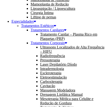
Mamoplastia de Redução
Lipoaspiração / Lipoescultura
Cirurgia Íntima
Lifting de pernas
Especialidades
Tratamentos Estéticos
Tratamentos Capilares
Tratamento Capilar – Plasma Rico em
Plaquetas (PRP)
Tratamentos Corporais
Ultrassons Localizados de Alta Frequência
– HIFU
Radiofrequência
Pressoterapia
Laser Depilatório Díodo
Intradermologia
Escleroterapia
Eletroestimulação
Carboxiterapia
Cavitação
Massagem Modeladora
Drenagem Linfática Manual
Mesoterapia Médica para Celulite e
Redução de Gordura