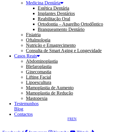
Medicina Dentária
Estética Dentária
Implantes Dentários
Reabilitação Oral
Ortodontia – Aparelho Ortodôntico
Branqueamento Dentário
Fisiatria
Oftalmologia
Nutrição e Emagrecimento
Consulta de Smart Aging e Longevidade
Casos Reais
Abdominoplastia
Blefaroplastia
Ginecomastia
Lifting Facial
Lipoescultura
Mamoplastia de Aumento
Mamoplastia de Redução
Mastopexia
Testemunhos
Blog
Contactos
FR
EN