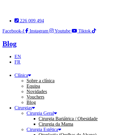
Pular
para
o
226 009 494
conteúdo
Facebook-f
Instagram
Youtube
Tiktok
Blog
EN
FR
Clínica
Sobre a clínica
Equipa
Novidades
Vouchers
Blog
Cirurgias
Cirurgia Geral
Cirurgia Bariátrica / Obesidade
Cirurgia da Mama
Cirurgia Estética
Otoplastia (Orelhas de Abano)