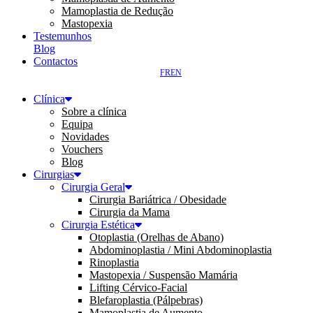
Mamoplastia de Redução
Mastopexia
Testemunhos
Blog
Contactos
FR
EN
Clínica
Sobre a clínica
Equipa
Novidades
Vouchers
Blog
Cirurgias
Cirurgia Geral
Cirurgia Bariátrica / Obesidade
Cirurgia da Mama
Cirurgia Estética
Otoplastia (Orelhas de Abano)
Abdominoplastia / Mini Abdominoplastia
Rinoplastia
Mastopexia / Suspensão Mamária
Lifting Cérvico-Facial
Blefaroplastia (Pálpebras)
Mamoplastia de Aumento