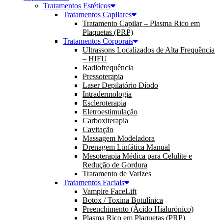
Tratamentos Estéticos
Tratamentos Capilares
Tratamento Capilar – Plasma Rico em
Plaquetas (PRP)
Tratamentos Corporais
Ultrassons Localizados de Alta Frequência
– HIFU
Radiofrequência
Pressoterapia
Laser Depilatório Díodo
Intradermologia
Escleroterapia
Eletroestimulação
Carboxiterapia
Cavitação
Massagem Modeladora
Drenagem Linfática Manual
Mesoterapia Médica para Celulite e
Redução de Gordura
Tratamento de Varizes
Tratamentos Faciais
Vampire FaceLift
Botox / Toxina Botulínica
Preenchimento (Ácido Hialurónico)
Plasma Rico em Plaquetas (PRP)