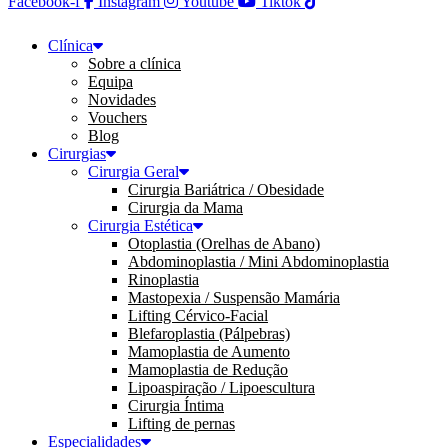
Facebook-f
Instagram
Youtube
Tiktok
Clínica
Sobre a clínica
Equipa
Novidades
Vouchers
Blog
Cirurgias
Cirurgia Geral
Cirurgia Bariátrica / Obesidade
Cirurgia da Mama
Cirurgia Estética
Otoplastia (Orelhas de Abano)
Abdominoplastia / Mini Abdominoplastia
Rinoplastia
Mastopexia / Suspensão Mamária
Lifting Cérvico-Facial
Blefaroplastia (Pálpebras)
Mamoplastia de Aumento
Mamoplastia de Redução
Lipoaspiração / Lipoescultura
Cirurgia Íntima
Lifting de pernas
Especialidades