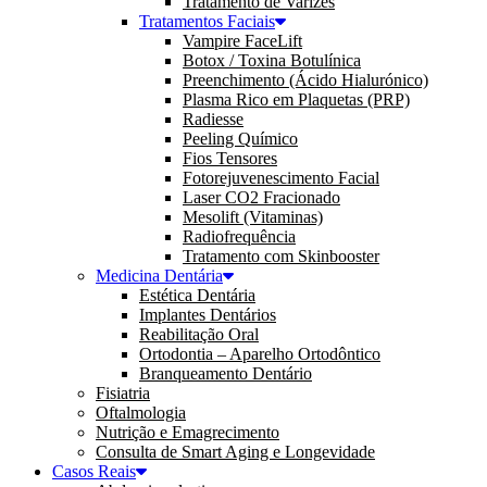
Tratamento de Varizes
Tratamentos Faciais
Vampire FaceLift
Botox / Toxina Botulínica
Preenchimento (Ácido Hialurónico)
Plasma Rico em Plaquetas (PRP)
Radiesse
Peeling Químico
Fios Tensores
Fotorejuvenescimento Facial
Laser CO2 Fracionado
Mesolift (Vitaminas)
Radiofrequência
Tratamento com Skinbooster
Medicina Dentária
Estética Dentária
Implantes Dentários
Reabilitação Oral
Ortodontia – Aparelho Ortodôntico
Branqueamento Dentário
Fisiatria
Oftalmologia
Nutrição e Emagrecimento
Consulta de Smart Aging e Longevidade
Casos Reais