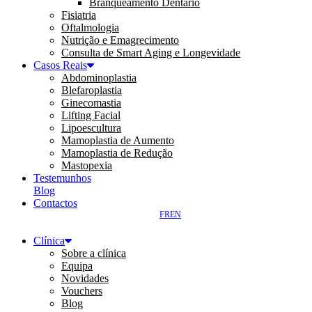
Branqueamento Dentário
Fisiatria
Oftalmologia
Nutrição e Emagrecimento
Consulta de Smart Aging e Longevidade
Casos Reais
Abdominoplastia
Blefaroplastia
Ginecomastia
Lifting Facial
Lipoescultura
Mamoplastia de Aumento
Mamoplastia de Redução
Mastopexia
Testemunhos
Blog
Contactos
FR
EN
Clínica
Sobre a clínica
Equipa
Novidades
Vouchers
Blog