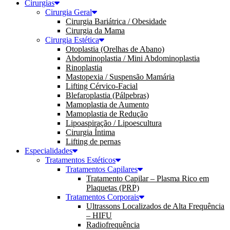
Cirurgias
Cirurgia Geral
Cirurgia Bariátrica / Obesidade
Cirurgia da Mama
Cirurgia Estética
Otoplastia (Orelhas de Abano)
Abdominoplastia / Mini Abdominoplastia
Rinoplastia
Mastopexia / Suspensão Mamária
Lifting Cérvico-Facial
Blefaroplastia (Pálpebras)
Mamoplastia de Aumento
Mamoplastia de Redução
Lipoaspiração / Lipoescultura
Cirurgia Íntima
Lifting de pernas
Especialidades
Tratamentos Estéticos
Tratamentos Capilares
Tratamento Capilar – Plasma Rico em
Plaquetas (PRP)
Tratamentos Corporais
Ultrassons Localizados de Alta Frequência
– HIFU
Radiofrequência