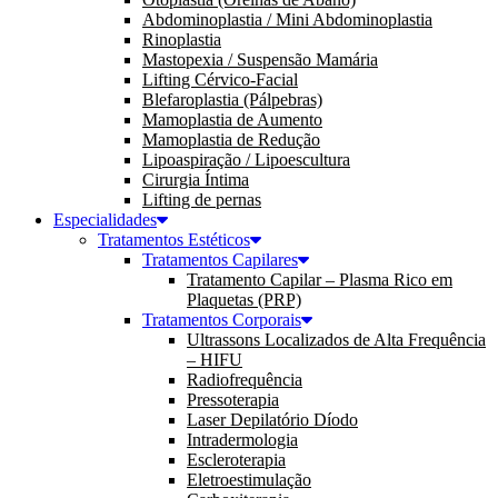
Abdominoplastia / Mini Abdominoplastia
Rinoplastia
Mastopexia / Suspensão Mamária
Lifting Cérvico-Facial
Blefaroplastia (Pálpebras)
Mamoplastia de Aumento
Mamoplastia de Redução
Lipoaspiração / Lipoescultura
Cirurgia Íntima
Lifting de pernas
Especialidades
Tratamentos Estéticos
Tratamentos Capilares
Tratamento Capilar – Plasma Rico em
Plaquetas (PRP)
Tratamentos Corporais
Ultrassons Localizados de Alta Frequência
– HIFU
Radiofrequência
Pressoterapia
Laser Depilatório Díodo
Intradermologia
Escleroterapia
Eletroestimulação