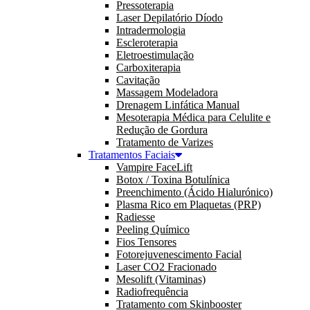
Pressoterapia
Laser Depilatório Díodo
Intradermologia
Escleroterapia
Eletroestimulação
Carboxiterapia
Cavitação
Massagem Modeladora
Drenagem Linfática Manual
Mesoterapia Médica para Celulite e
Redução de Gordura
Tratamento de Varizes
Tratamentos Faciais
Vampire FaceLift
Botox / Toxina Botulínica
Preenchimento (Ácido Hialurónico)
Plasma Rico em Plaquetas (PRP)
Radiesse
Peeling Químico
Fios Tensores
Fotorejuvenescimento Facial
Laser CO2 Fracionado
Mesolift (Vitaminas)
Radiofrequência
Tratamento com Skinbooster