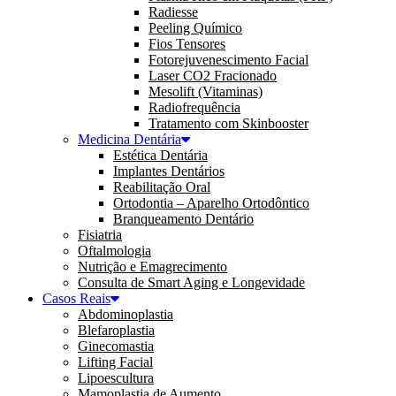
Radiesse
Peeling Químico
Fios Tensores
Fotorejuvenescimento Facial
Laser CO2 Fracionado
Mesolift (Vitaminas)
Radiofrequência
Tratamento com Skinbooster
Medicina Dentária
Estética Dentária
Implantes Dentários
Reabilitação Oral
Ortodontia – Aparelho Ortodôntico
Branqueamento Dentário
Fisiatria
Oftalmologia
Nutrição e Emagrecimento
Consulta de Smart Aging e Longevidade
Casos Reais
Abdominoplastia
Blefaroplastia
Ginecomastia
Lifting Facial
Lipoescultura
Mamoplastia de Aumento