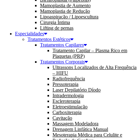
Mamoplastia de Aumento
Mamoplastia de Redução
Lipoaspiração / Lipoescultura
Cirurgia Íntima
Lifting de pernas
Especialidades
Tratamentos Estéticos
Tratamentos Capilares
Tratamento Capilar – Plasma Rico em
Plaquetas (PRP)
Tratamentos Corporais
Ultrassons Localizados de Alta Frequência
– HIFU
Radiofrequência
Pressoterapia
Laser Depilatório Díodo
Intradermologia
Escleroterapia
Eletroestimulação
Carboxiterapia
Cavitação
Massagem Modeladora
Drenagem Linfática Manual
Mesoterapia Médica para Celulite e