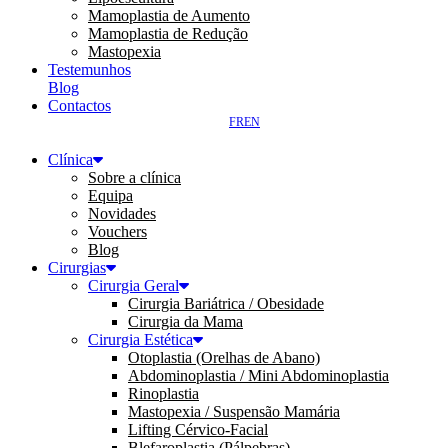
Mamoplastia de Aumento
Mamoplastia de Redução
Mastopexia
Testemunhos
Blog
Contactos
FR
EN
Clínica
Sobre a clínica
Equipa
Novidades
Vouchers
Blog
Cirurgias
Cirurgia Geral
Cirurgia Bariátrica / Obesidade
Cirurgia da Mama
Cirurgia Estética
Otoplastia (Orelhas de Abano)
Abdominoplastia / Mini Abdominoplastia
Rinoplastia
Mastopexia / Suspensão Mamária
Lifting Cérvico-Facial
Blefaroplastia (Pálpebras)