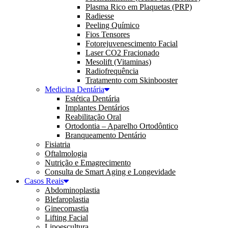
Plasma Rico em Plaquetas (PRP)
Radiesse
Peeling Químico
Fios Tensores
Fotorejuvenescimento Facial
Laser CO2 Fracionado
Mesolift (Vitaminas)
Radiofrequência
Tratamento com Skinbooster
Medicina Dentária
Estética Dentária
Implantes Dentários
Reabilitação Oral
Ortodontia – Aparelho Ortodôntico
Branqueamento Dentário
Fisiatria
Oftalmologia
Nutrição e Emagrecimento
Consulta de Smart Aging e Longevidade
Casos Reais
Abdominoplastia
Blefaroplastia
Ginecomastia
Lifting Facial
Lipoescultura