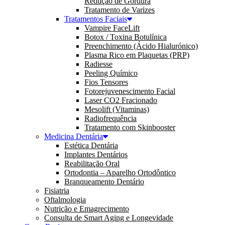
Redução de Gordura
Tratamento de Varizes
Tratamentos Faciais
Vampire FaceLift
Botox / Toxina Botulínica
Preenchimento (Ácido Hialurónico)
Plasma Rico em Plaquetas (PRP)
Radiesse
Peeling Químico
Fios Tensores
Fotorejuvenescimento Facial
Laser CO2 Fracionado
Mesolift (Vitaminas)
Radiofrequência
Tratamento com Skinbooster
Medicina Dentária
Estética Dentária
Implantes Dentários
Reabilitação Oral
Ortodontia – Aparelho Ortodôntico
Branqueamento Dentário
Fisiatria
Oftalmologia
Nutrição e Emagrecimento
Consulta de Smart Aging e Longevidade