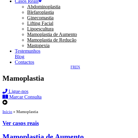
Casos Reais
Abdominoplastia
Blefaroplastia
Ginecomastia
Lifting Facial
Lipoescultura
Mamoplastia de Aumento
Mamoplastia de Redução
Mastopexia
Testemunhos
Blog
Contactos
FR
EN
Mamoplastia
Ligue-nos
Marcar Consulta
Início
»
Mamoplastia
Ver casos reais
Mamoplastia de Aumento