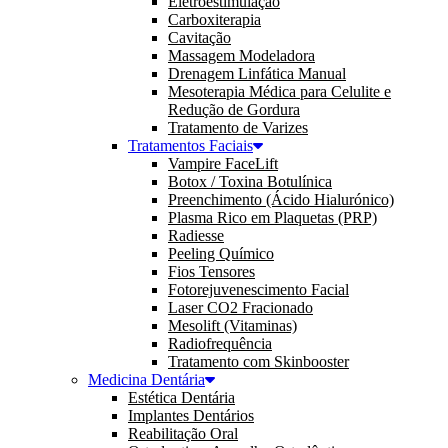
Eletroestimulação
Carboxiterapia
Cavitação
Massagem Modeladora
Drenagem Linfática Manual
Mesoterapia Médica para Celulite e
Redução de Gordura
Tratamento de Varizes
Tratamentos Faciais
Vampire FaceLift
Botox / Toxina Botulínica
Preenchimento (Ácido Hialurónico)
Plasma Rico em Plaquetas (PRP)
Radiesse
Peeling Químico
Fios Tensores
Fotorejuvenescimento Facial
Laser CO2 Fracionado
Mesolift (Vitaminas)
Radiofrequência
Tratamento com Skinbooster
Medicina Dentária
Estética Dentária
Implantes Dentários
Reabilitação Oral