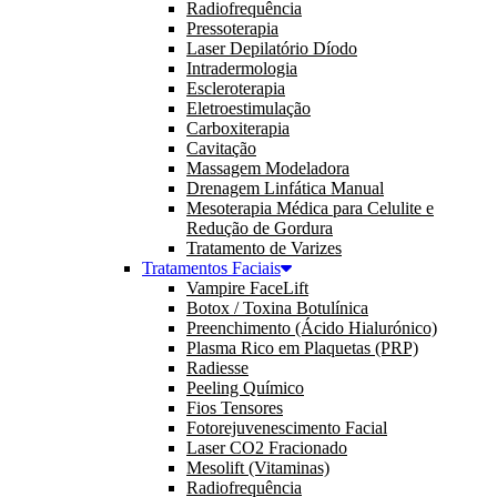
Radiofrequência
Pressoterapia
Laser Depilatório Díodo
Intradermologia
Escleroterapia
Eletroestimulação
Carboxiterapia
Cavitação
Massagem Modeladora
Drenagem Linfática Manual
Mesoterapia Médica para Celulite e
Redução de Gordura
Tratamento de Varizes
Tratamentos Faciais
Vampire FaceLift
Botox / Toxina Botulínica
Preenchimento (Ácido Hialurónico)
Plasma Rico em Plaquetas (PRP)
Radiesse
Peeling Químico
Fios Tensores
Fotorejuvenescimento Facial
Laser CO2 Fracionado
Mesolift (Vitaminas)
Radiofrequência