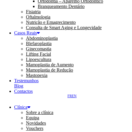
Ortodontia – Aparelho Ortodôntico
Branqueamento Dentário
Fisiatria
Oftalmologia
Nutrição e Emagrecimento
Consulta de Smart Aging e Longevidade
Casos Reais
Abdominoplastia
Blefaroplastia
Ginecomastia
Lifting Facial
Lipoescultura
Mamoplastia de Aumento
Mamoplastia de Redução
Mastopexia
Testemunhos
Blog
Contactos
FR
EN
Clínica
Sobre a clínica
Equipa
Novidades
Vouchers