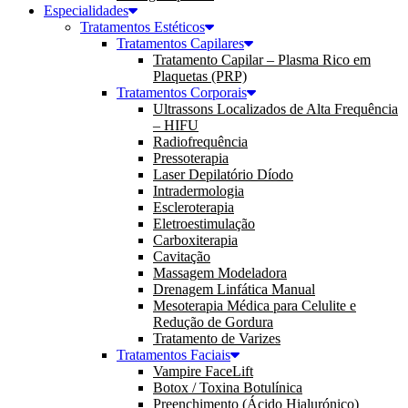
Especialidades
Tratamentos Estéticos
Tratamentos Capilares
Tratamento Capilar – Plasma Rico em
Plaquetas (PRP)
Tratamentos Corporais
Ultrassons Localizados de Alta Frequência
– HIFU
Radiofrequência
Pressoterapia
Laser Depilatório Díodo
Intradermologia
Escleroterapia
Eletroestimulação
Carboxiterapia
Cavitação
Massagem Modeladora
Drenagem Linfática Manual
Mesoterapia Médica para Celulite e
Redução de Gordura
Tratamento de Varizes
Tratamentos Faciais
Vampire FaceLift
Botox / Toxina Botulínica
Preenchimento (Ácido Hialurónico)