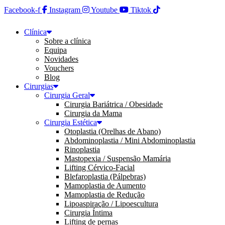
Facebook-f
Instagram
Youtube
Tiktok
Clínica
Sobre a clínica
Equipa
Novidades
Vouchers
Blog
Cirurgias
Cirurgia Geral
Cirurgia Bariátrica / Obesidade
Cirurgia da Mama
Cirurgia Estética
Otoplastia (Orelhas de Abano)
Abdominoplastia / Mini Abdominoplastia
Rinoplastia
Mastopexia / Suspensão Mamária
Lifting Cérvico-Facial
Blefaroplastia (Pálpebras)
Mamoplastia de Aumento
Mamoplastia de Redução
Lipoaspiração / Lipoescultura
Cirurgia Íntima
Lifting de pernas