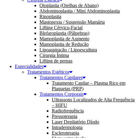
Otoplastia (Orelhas de Abano)
Abdominoplastia / Mini Abdominoplastia
Rinoplastia
Mastopexia / Suspensão Mamária
Lifting Cérvico-Facial
Blefaroplastia (Pálpebras)
Mamoplastia de Aumento
Mamoplastia de Redução
Lipoaspiração / Lipoescultura
Cirurgia Íntima
Lifting de pernas
Especialidades
Tratamentos Estéticos
Tratamentos Capilares
Tratamento Capilar – Plasma Rico em
Plaquetas (PRP)
Tratamentos Corporais
Ultrassons Localizados de Alta Frequência
– HIFU
Radiofrequência
Pressoterapia
Laser Depilatório Díodo
Intradermologia
Escleroterapia