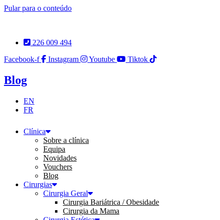
Pular para o conteúdo
226 009 494
Facebook-f
Instagram
Youtube
Tiktok
Blog
EN
FR
Clínica
Sobre a clínica
Equipa
Novidades
Vouchers
Blog
Cirurgias
Cirurgia Geral
Cirurgia Bariátrica / Obesidade
Cirurgia da Mama
Cirurgia Estética