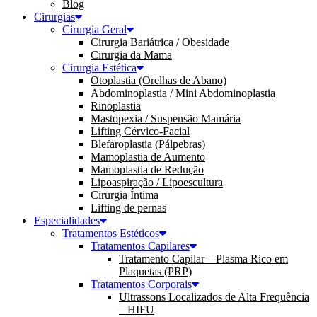
Blog
Cirurgias
Cirurgia Geral
Cirurgia Bariátrica / Obesidade
Cirurgia da Mama
Cirurgia Estética
Otoplastia (Orelhas de Abano)
Abdominoplastia / Mini Abdominoplastia
Rinoplastia
Mastopexia / Suspensão Mamária
Lifting Cérvico-Facial
Blefaroplastia (Pálpebras)
Mamoplastia de Aumento
Mamoplastia de Redução
Lipoaspiração / Lipoescultura
Cirurgia Íntima
Lifting de pernas
Especialidades
Tratamentos Estéticos
Tratamentos Capilares
Tratamento Capilar – Plasma Rico em
Plaquetas (PRP)
Tratamentos Corporais
Ultrassons Localizados de Alta Frequência
– HIFU