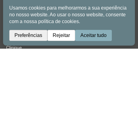
Dentisterie
Crisalix - Simulation de chirurgie plastique
Cas réels de CLE
AUTRES LIENS
Clinique
Visite virtuelle 360
Clenyc
Nouveautés
Clenyc
Témoignages
Contact
BESAUDE – Serviços Médicos, Lda.
NIPC n° 517006022
Enregistrement ERS n° 41411
Licence d’exploitation n° 5443/2017