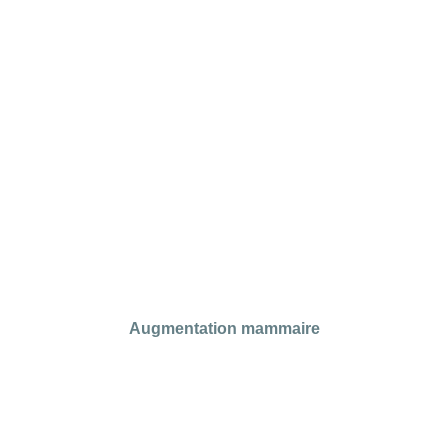
Voir les cas réels
Augmentation mammaire