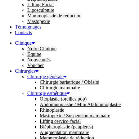
Lifting Facial
Liposculpture
Mammoplastie de réduction
Mastopexie
Témoignages
Contacts
Clinique
Notre Clinique
Équipe
Nouveautés
Voucher
Chirurgies
Chirurgie générale
Chirurgie bariatrique / Obésité
Chirurgie mammaire
Chirurgie esthétique
Otoplastie (oreilles pop)
Abdominoplastie / Mini Abdominoplastie
Rhinoplastie
Mastopexie / Suspension mammaire
Lifting cervico-facial
Blépharoplastie (paupières)
Augmentation mammaire
Mammoplastie de réduction