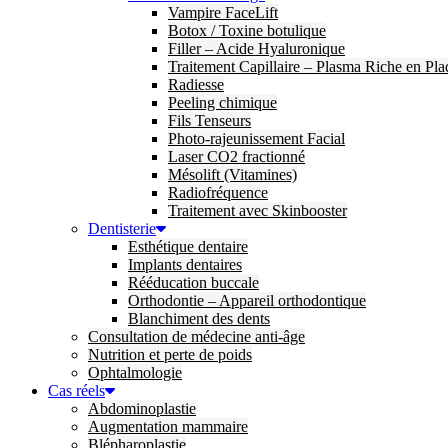
Vampire FaceLift
Botox / Toxine botulique
Filler – Acide Hyaluronique
Traitement Capillaire – Plasma Riche en Pla
Radiesse
Peeling chimique
Fils Tenseurs
Photo-rajeunissement Facial
Laser CO2 fractionné
Mésolift (Vitamines)
Radiofréquence
Traitement avec Skinbooster
Dentisterie
Esthétique dentaire
Implants dentaires
Rééducation buccale
Orthodontie – Appareil orthodontique
Blanchiment des dents
Consultation de médecine anti-âge
Nutrition et perte de poids
Ophtalmologie
Cas réels
Abdominoplastie
Augmentation mammaire
Blépharoplastie