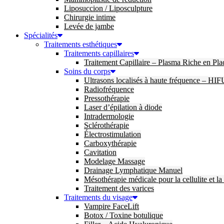
Liposuccion / Liposculpture
Chirurgie intime
Levée de jambe
Spécialités
Traitements esthétiques
Traitements capillaires
Traitement Capillaire – Plasma Riche en Pla
Soins du corps
Ultrasons localisés à haute fréquence – HIF
Radiofréquence
Pressothérapie
Laser d’épilation à diode
Intradermologie
Sclérothérapie
Électrostimulation
Carboxythérapie
Cavitation
Modelage Massage
Drainage Lymphatique Manuel
Mésothérapie médicale pour la cellulite et la
Traitement des varices
Traitements du visage
Vampire FaceLift
Botox / Toxine botulique