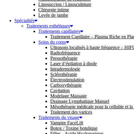
Liposuccion / Liposculpture
Chirurgie intime
Levée de jambe
Spécialités
Traitements esthétiques
Traitements capillaires
Traitement Capillaire – Plasma Riche en Pla
Soins du corps
Ultrasons localisés à haute fréquence – HIF
Radiofréquence
Pressothérapie
Laser d’épilation à diode
Intradermologie
Sclérothérapie
Électrostimulation
Carboxythérapie
Cavitation
Modelage Massage
Drainage Lymphatique Manuel
Mésothérapie médicale pour la cellulite et la
Traitement des varices
Traitements du visage
Vampire FaceLift
Botox / Toxine botulique
Filler – Acide Hyaluronique