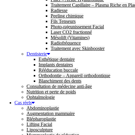
Traitement Capillaire – Plasma Riche en Pla
Radiesse
Peeling chimique
Fils Tenseurs
Photo-rajeunissement Facial
Laser CO2 fractionné
Mésolift (Vitamines)
Radiofréquence
Traitement avec Skinbooster
Dentisterie
Esthétique dentaire
Implants dentaires
Rééducation buccale
Orthodontie – Appareil orthodontique
Blanchiment des dents
Consultation de médecine anti-âge
Nutrition et perte de poids
Ophtalmologie
Cas réels
Abdominoplastie
Augmentation mammaire
Blépharoplastie
Lifting Facial
Liposculpture