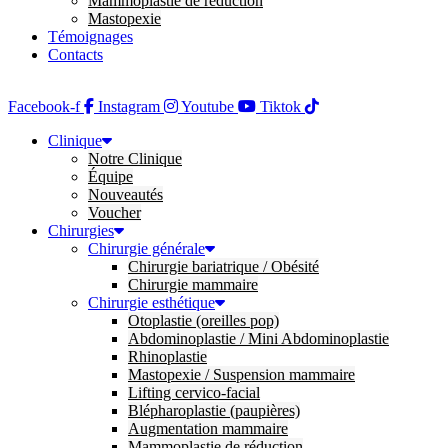
Mammoplastie de réduction
Mastopexie
Témoignages
Contacts
Facebook-f
Instagram
Youtube
Tiktok
Clinique
Notre Clinique
Équipe
Nouveautés
Voucher
Chirurgies
Chirurgie générale
Chirurgie bariatrique / Obésité
Chirurgie mammaire
Chirurgie esthétique
Otoplastie (oreilles pop)
Abdominoplastie / Mini Abdominoplastie
Rhinoplastie
Mastopexie / Suspension mammaire
Lifting cervico-facial
Blépharoplastie (paupières)
Augmentation mammaire
Mammoplastie de réduction