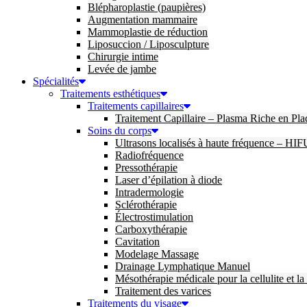
Blépharoplastie (paupières)
Augmentation mammaire
Mammoplastie de réduction
Liposuccion / Liposculpture
Chirurgie intime
Levée de jambe
Spécialités
Traitements esthétiques
Traitements capillaires
Traitement Capillaire – Plasma Riche en Pla
Soins du corps
Ultrasons localisés à haute fréquence – HIF
Radiofréquence
Pressothérapie
Laser d’épilation à diode
Intradermologie
Sclérothérapie
Électrostimulation
Carboxythérapie
Cavitation
Modelage Massage
Drainage Lymphatique Manuel
Mésothérapie médicale pour la cellulite et la
Traitement des varices
Traitements du visage