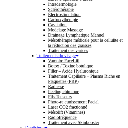
Intradermologie
Sclérothérapie
Électrostimulation
Carboxythérapie
Cavitation
Modelage Massage
Drainage Lymphatique Manuel
Mésothérapie médicale pour la cellulite et
la réduction des graisses
Traitement des varices
Traitements du visage
Vampire FaceLift
Botox / Toxine botulique
Filler – Acide Hyaluronique
Traitement Capillaire – Plasma Riche en
Plaquettes (PRP)
Radiesse
Peeling chimique
Fils Tenseurs
Photo-rajeunissement Facial
Laser CO2 fractionné
Mésolift (Vitamines)
Radiofréquence
Traitement avec Skinbooster
Dentisterie