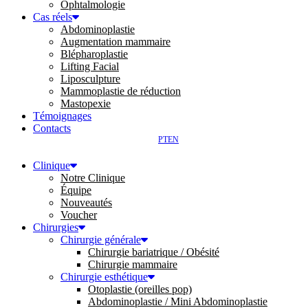
Ophtalmologie
Cas réels
Abdominoplastie
Augmentation mammaire
Blépharoplastie
Lifting Facial
Liposculpture
Mammoplastie de réduction
Mastopexie
Témoignages
Contacts
PT
EN
Clinique
Notre Clinique
Équipe
Nouveautés
Voucher
Chirurgies
Chirurgie générale
Chirurgie bariatrique / Obésité
Chirurgie mammaire
Chirurgie esthétique
Otoplastie (oreilles pop)
Abdominoplastie / Mini Abdominoplastie