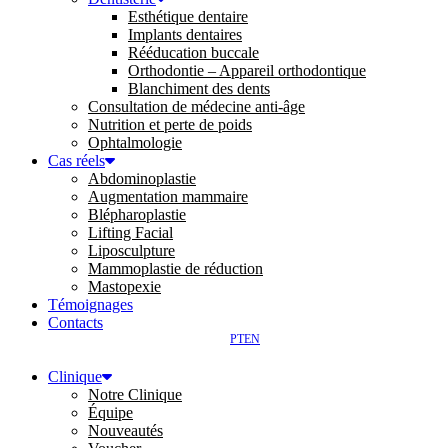
Esthétique dentaire
Implants dentaires
Rééducation buccale
Orthodontie – Appareil orthodontique
Blanchiment des dents
Consultation de médecine anti-âge
Nutrition et perte de poids
Ophtalmologie
Cas réels
Abdominoplastie
Augmentation mammaire
Blépharoplastie
Lifting Facial
Liposculpture
Mammoplastie de réduction
Mastopexie
Témoignages
Contacts
PT
EN
Clinique
Notre Clinique
Équipe
Nouveautés