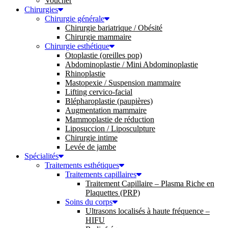
Voucher
Chirurgies
Chirurgie générale
Chirurgie bariatrique / Obésité
Chirurgie mammaire
Chirurgie esthétique
Otoplastie (oreilles pop)
Abdominoplastie / Mini Abdominoplastie
Rhinoplastie
Mastopexie / Suspension mammaire
Lifting cervico-facial
Blépharoplastie (paupières)
Augmentation mammaire
Mammoplastie de réduction
Liposuccion / Liposculpture
Chirurgie intime
Levée de jambe
Spécialités
Traitements esthétiques
Traitements capillaires
Traitement Capillaire – Plasma Riche en
Plaquettes (PRP)
Soins du corps
Ultrasons localisés à haute fréquence –
HIFU