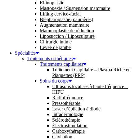
Rhinoplastie
Mastopexie / Suspension mammaire
Lifting cervico-facial
Blépharoplastie (paupières)
Augmentation mammaire
Mammoplastie de réduction
Liposuccion / Liposculpture
Chirurgie intime
Levée de jambe
Spécialités
Traitements esthétiques
Traitements capillaires
Traitement Capillaire – Plasma Riche en
Plaquettes (PRP)
Soins du corps
Ultrasons localisés à haute fréquence –
HIFU
Radiofréquence
Pressothérapie
Laser d’épilation à diode
Intradermologie
Sclérothérapie
Électrostimulation
Carboxythérapie
Cavitation