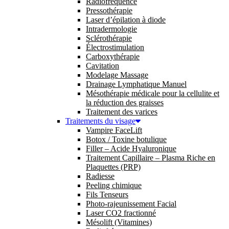
Radiofréquence
Pressothérapie
Laser d’épilation à diode
Intradermologie
Sclérothérapie
Électrostimulation
Carboxythérapie
Cavitation
Modelage Massage
Drainage Lymphatique Manuel
Mésothérapie médicale pour la cellulite et
la réduction des graisses
Traitement des varices
Traitements du visage
Vampire FaceLift
Botox / Toxine botulique
Filler – Acide Hyaluronique
Traitement Capillaire – Plasma Riche en
Plaquettes (PRP)
Radiesse
Peeling chimique
Fils Tenseurs
Photo-rajeunissement Facial
Laser CO2 fractionné
Mésolift (Vitamines)