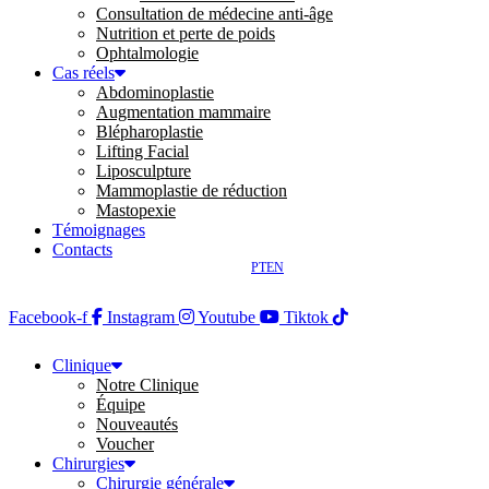
Consultation de médecine anti-âge
Nutrition et perte de poids
Ophtalmologie
Cas réels
Abdominoplastie
Augmentation mammaire
Blépharoplastie
Lifting Facial
Liposculpture
Mammoplastie de réduction
Mastopexie
Témoignages
Contacts
PT
EN
Facebook-f
Instagram
Youtube
Tiktok
Clinique
Notre Clinique
Équipe
Nouveautés
Voucher
Chirurgies
Chirurgie générale