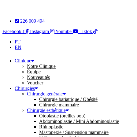
Aller
au
contenu
226 009 494
Facebook-f
Instagram
Youtube
Tiktok
PT
EN
Clinique
Notre Clinique
Équipe
Nouveautés
Voucher
Chirurgies
Chirurgie générale
Chirurgie bariatrique / Obésité
Chirurgie mammaire
Chirurgie esthétique
Otoplastie (oreilles pop)
Abdominoplastie / Mini Abdominoplastie
Rhinoplastie
Mastopexie / Suspension mammaire