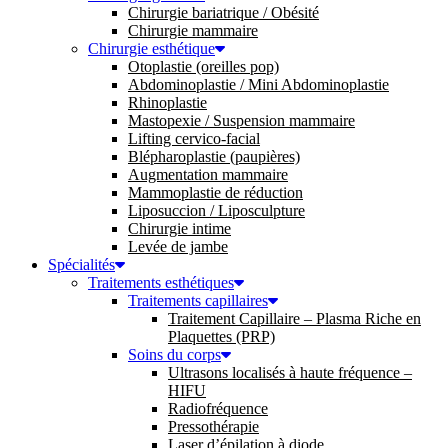
Chirurgie bariatrique / Obésité
Chirurgie mammaire
Chirurgie esthétique
Otoplastie (oreilles pop)
Abdominoplastie / Mini Abdominoplastie
Rhinoplastie
Mastopexie / Suspension mammaire
Lifting cervico-facial
Blépharoplastie (paupières)
Augmentation mammaire
Mammoplastie de réduction
Liposuccion / Liposculpture
Chirurgie intime
Levée de jambe
Spécialités
Traitements esthétiques
Traitements capillaires
Traitement Capillaire – Plasma Riche en
Plaquettes (PRP)
Soins du corps
Ultrasons localisés à haute fréquence –
HIFU
Radiofréquence
Pressothérapie
Laser d’épilation à diode