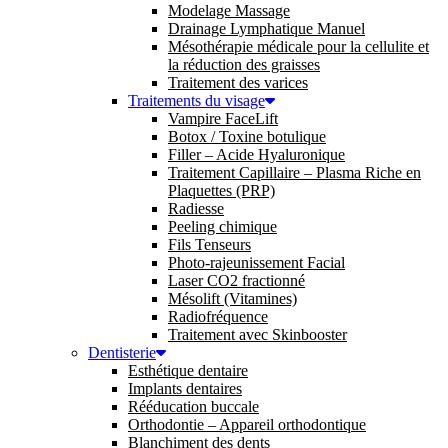
Modelage Massage
Drainage Lymphatique Manuel
Mésothérapie médicale pour la cellulite et
la réduction des graisses
Traitement des varices
Traitements du visage
Vampire FaceLift
Botox / Toxine botulique
Filler – Acide Hyaluronique
Traitement Capillaire – Plasma Riche en
Plaquettes (PRP)
Radiesse
Peeling chimique
Fils Tenseurs
Photo-rajeunissement Facial
Laser CO2 fractionné
Mésolift (Vitamines)
Radiofréquence
Traitement avec Skinbooster
Dentisterie
Esthétique dentaire
Implants dentaires
Rééducation buccale
Orthodontie – Appareil orthodontique
Blanchiment des dents