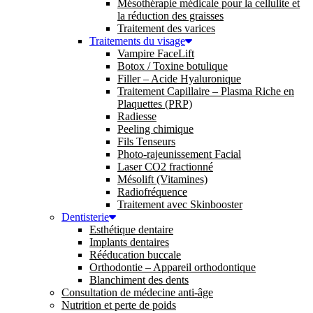
Mésothérapie médicale pour la cellulite et
la réduction des graisses
Traitement des varices
Traitements du visage
Vampire FaceLift
Botox / Toxine botulique
Filler – Acide Hyaluronique
Traitement Capillaire – Plasma Riche en
Plaquettes (PRP)
Radiesse
Peeling chimique
Fils Tenseurs
Photo-rajeunissement Facial
Laser CO2 fractionné
Mésolift (Vitamines)
Radiofréquence
Traitement avec Skinbooster
Dentisterie
Esthétique dentaire
Implants dentaires
Rééducation buccale
Orthodontie – Appareil orthodontique
Blanchiment des dents
Consultation de médecine anti-âge
Nutrition et perte de poids