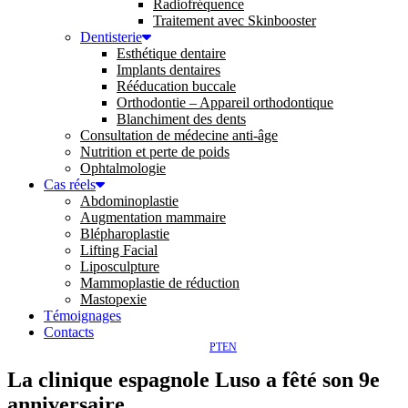
Radiofréquence
Traitement avec Skinbooster
Dentisterie
Esthétique dentaire
Implants dentaires
Rééducation buccale
Orthodontie – Appareil orthodontique
Blanchiment des dents
Consultation de médecine anti-âge
Nutrition et perte de poids
Ophtalmologie
Cas réels
Abdominoplastie
Augmentation mammaire
Blépharoplastie
Lifting Facial
Liposculpture
Mammoplastie de réduction
Mastopexie
Témoignages
Contacts
PT
EN
La clinique espagnole Luso a fêté son 9e
anniversaire