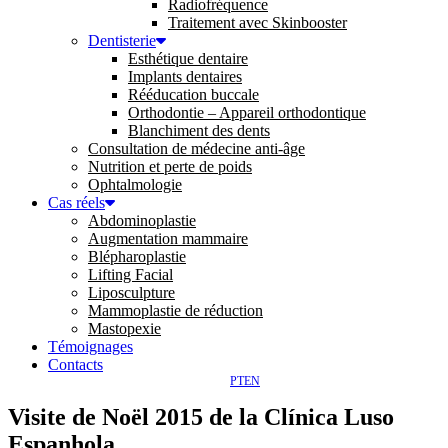
Radiofréquence
Traitement avec Skinbooster
Dentisterie
Esthétique dentaire
Implants dentaires
Rééducation buccale
Orthodontie – Appareil orthodontique
Blanchiment des dents
Consultation de médecine anti-âge
Nutrition et perte de poids
Ophtalmologie
Cas réels
Abdominoplastie
Augmentation mammaire
Blépharoplastie
Lifting Facial
Liposculpture
Mammoplastie de réduction
Mastopexie
Témoignages
Contacts
PT
EN
Visite de Noël 2015 de la Clínica Luso
Espanhola