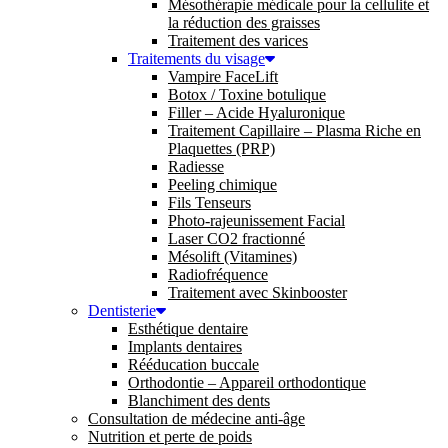
Mésothérapie médicale pour la cellulite et
la réduction des graisses
Traitement des varices
Traitements du visage
Vampire FaceLift
Botox / Toxine botulique
Filler – Acide Hyaluronique
Traitement Capillaire – Plasma Riche en
Plaquettes (PRP)
Radiesse
Peeling chimique
Fils Tenseurs
Photo-rajeunissement Facial
Laser CO2 fractionné
Mésolift (Vitamines)
Radiofréquence
Traitement avec Skinbooster
Dentisterie
Esthétique dentaire
Implants dentaires
Rééducation buccale
Orthodontie – Appareil orthodontique
Blanchiment des dents
Consultation de médecine anti-âge
Nutrition et perte de poids