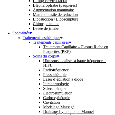
Lifting cervico-facial
Blépharoplastie (paupières)
Augmentation mammaire
Mammoplastie de réduction
Liposuccion / Liposculpture
Chirurgie intime
Levée de jambe
Spécialités
Traitements esthétiques
Traitements capillaires
Traitement Capillaire – Plasma Riche en
Plaquettes (PRP)
Soins du corps
Ultrasons localisés à haute fréquence –
HIFU
Radiofréquence
Pressothérapie
Laser d’épilation à diode
Intradermologie
Sclérothérapie
Électrostimulation
Carboxythérapie
Cavitation
Modelage Massage
Drainage Lymphatique Manuel