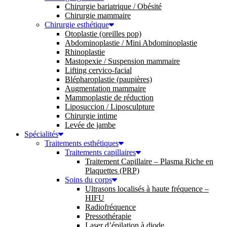
Chirurgie bariatrique / Obésité
Chirurgie mammaire
Chirurgie esthétique
Otoplastie (oreilles pop)
Abdominoplastie / Mini Abdominoplastie
Rhinoplastie
Mastopexie / Suspension mammaire
Lifting cervico-facial
Blépharoplastie (paupières)
Augmentation mammaire
Mammoplastie de réduction
Liposuccion / Liposculpture
Chirurgie intime
Levée de jambe
Spécialités
Traitements esthétiques
Traitements capillaires
Traitement Capillaire – Plasma Riche en
Plaquettes (PRP)
Soins du corps
Ultrasons localisés à haute fréquence –
HIFU
Radiofréquence
Pressothérapie
Laser d’épilation à diode