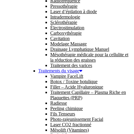
Radiofréquence
Pressothérapie
Laser d’épilation à diode
Intradermologie
Sclérothérapie
Électrostimulation
Carboxythérapie
Cavitation
Modelage Massage
Drainage Lymphatique Manuel
Mésothérapie médicale pour la cellulite et
la réduction des graisses
Traitement des varices
Traitements du visage
Vampire FaceLift
Botox / Toxine botulique
Filler – Acide Hyaluronique
Traitement Capillaire – Plasma Riche en
Plaquettes (PRP)
Radiesse
Peeling chimique
Fils Tenseurs
Photo-rajeunissement Facial
Laser CO2 fractionné
Mésolift (Vitamines)