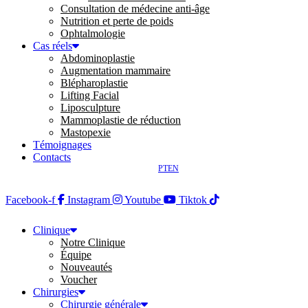
Consultation de médecine anti-âge
Nutrition et perte de poids
Ophtalmologie
Cas réels
Abdominoplastie
Augmentation mammaire
Blépharoplastie
Lifting Facial
Liposculpture
Mammoplastie de réduction
Mastopexie
Témoignages
Contacts
PT
EN
Facebook-f
Instagram
Youtube
Tiktok
Clinique
Notre Clinique
Équipe
Nouveautés
Voucher
Chirurgies
Chirurgie générale