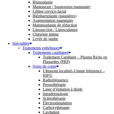
Rhinoplastie
Mastopexie / Suspension mammaire
Lifting cervico-facial
Blépharoplastie (paupières)
Augmentation mammaire
Mammoplastie de réduction
Liposuccion / Liposculpture
Chirurgie intime
Levée de jambe
Spécialités
Traitements esthétiques
Traitements capillaires
Traitement Capillaire – Plasma Riche en
Plaquettes (PRP)
Soins du corps
Ultrasons localisés à haute fréquence –
HIFU
Radiofréquence
Pressothérapie
Laser d’épilation à diode
Intradermologie
Sclérothérapie
Électrostimulation
Carboxythérapie
Cavitation