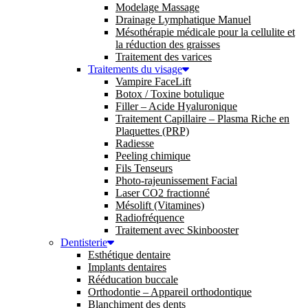
Modelage Massage
Drainage Lymphatique Manuel
Mésothérapie médicale pour la cellulite et
la réduction des graisses
Traitement des varices
Traitements du visage
Vampire FaceLift
Botox / Toxine botulique
Filler – Acide Hyaluronique
Traitement Capillaire – Plasma Riche en
Plaquettes (PRP)
Radiesse
Peeling chimique
Fils Tenseurs
Photo-rajeunissement Facial
Laser CO2 fractionné
Mésolift (Vitamines)
Radiofréquence
Traitement avec Skinbooster
Dentisterie
Esthétique dentaire
Implants dentaires
Rééducation buccale
Orthodontie – Appareil orthodontique
Blanchiment des dents