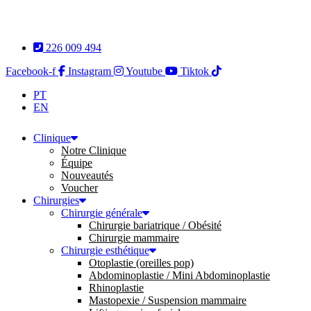
Aller
au
contenu
226 009 494
Facebook-f
Instagram
Youtube
Tiktok
PT
EN
Clinique
Notre Clinique
Équipe
Nouveautés
Voucher
Chirurgies
Chirurgie générale
Chirurgie bariatrique / Obésité
Chirurgie mammaire
Chirurgie esthétique
Otoplastie (oreilles pop)
Abdominoplastie / Mini Abdominoplastie
Rhinoplastie
Mastopexie / Suspension mammaire