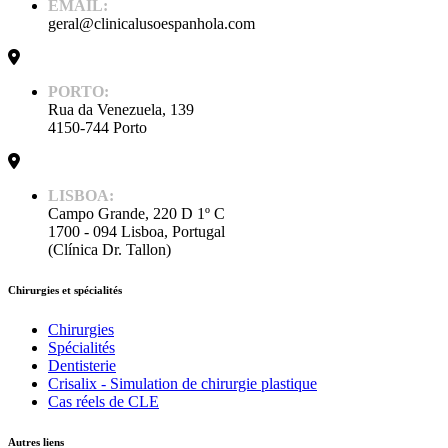
EMAIL:
geral@clinicalusoespanhola.com
PORTO:
Rua da Venezuela, 139
4150-744 Porto
LISBOA:
Campo Grande, 220 D 1º C
1700 - 094 Lisboa, Portugal
(Clínica Dr. Tallon)
Chirurgies et spécialités
Chirurgies
Spécialités
Dentisterie
Crisalix - Simulation de chirurgie plastique
Cas réels de CLE
Autres liens