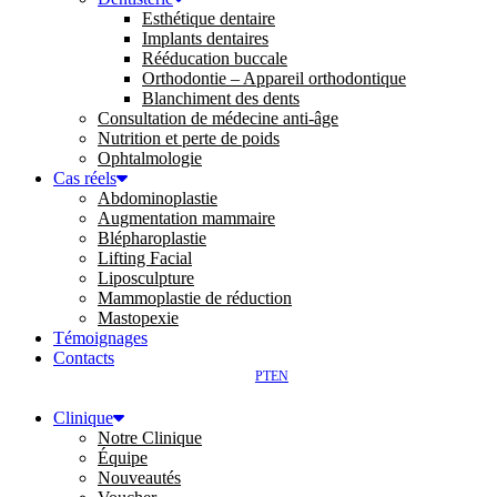
Esthétique dentaire
Implants dentaires
Rééducation buccale
Orthodontie – Appareil orthodontique
Blanchiment des dents
Consultation de médecine anti-âge
Nutrition et perte de poids
Ophtalmologie
Cas réels
Abdominoplastie
Augmentation mammaire
Blépharoplastie
Lifting Facial
Liposculpture
Mammoplastie de réduction
Mastopexie
Témoignages
Contacts
PT
EN
Clinique
Notre Clinique
Équipe
Nouveautés