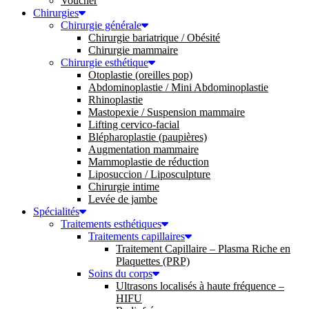
Voucher
Chirurgies
Chirurgie générale
Chirurgie bariatrique / Obésité
Chirurgie mammaire
Chirurgie esthétique
Otoplastie (oreilles pop)
Abdominoplastie / Mini Abdominoplastie
Rhinoplastie
Mastopexie / Suspension mammaire
Lifting cervico-facial
Blépharoplastie (paupières)
Augmentation mammaire
Mammoplastie de réduction
Liposuccion / Liposculpture
Chirurgie intime
Levée de jambe
Spécialités
Traitements esthétiques
Traitements capillaires
Traitement Capillaire – Plasma Riche en
Plaquettes (PRP)
Soins du corps
Ultrasons localisés à haute fréquence –
HIFU