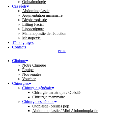
Ophtalmologie
Cas réels
Abdominoplastie
Augmentation mammaire
Blépharoplastie
Lifting Facial
Liposculpture
Mammoplastie de réduction
Mastopexie
Témoignages
Contacts
PT
EN
Clinique
Notre Clinique
Équipe
Nouveautés
Voucher
Chirurgies
Chirurgie générale
Chirurgie bariatrique / Obésité
Chirurgie mammaire
Chirurgie esthétique
Otoplastie (oreilles pop)
Abdominoplastie / Mini Abdominoplastie