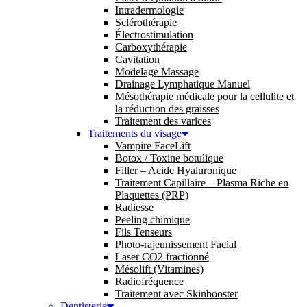
Intradermologie
Sclérothérapie
Électrostimulation
Carboxythérapie
Cavitation
Modelage Massage
Drainage Lymphatique Manuel
Mésothérapie médicale pour la cellulite et
la réduction des graisses
Traitement des varices
Traitements du visage
Vampire FaceLift
Botox / Toxine botulique
Filler – Acide Hyaluronique
Traitement Capillaire – Plasma Riche en
Plaquettes (PRP)
Radiesse
Peeling chimique
Fils Tenseurs
Photo-rajeunissement Facial
Laser CO2 fractionné
Mésolift (Vitamines)
Radiofréquence
Traitement avec Skinbooster
Dentisterie