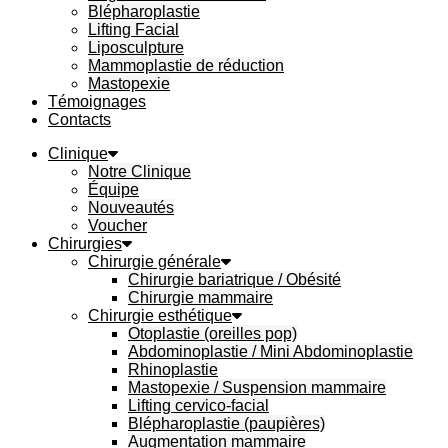
Blépharoplastie
Lifting Facial
Liposculpture
Mammoplastie de réduction
Mastopexie
Témoignages
Contacts
Clinique
Notre Clinique
Équipe
Nouveautés
Voucher
Chirurgies
Chirurgie générale
Chirurgie bariatrique / Obésité
Chirurgie mammaire
Chirurgie esthétique
Otoplastie (oreilles pop)
Abdominoplastie / Mini Abdominoplastie
Rhinoplastie
Mastopexie / Suspension mammaire
Lifting cervico-facial
Blépharoplastie (paupières)
Augmentation mammaire