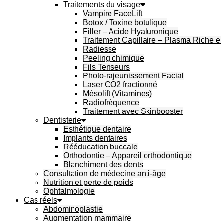
Traitements du visage
Vampire FaceLift
Botox / Toxine botulique
Filler – Acide Hyaluronique
Traitement Capillaire – Plasma Riche 
Radiesse
Peeling chimique
Fils Tenseurs
Photo-rajeunissement Facial
Laser CO2 fractionné
Mésolift (Vitamines)
Radiofréquence
Traitement avec Skinbooster
Dentisterie
Esthétique dentaire
Implants dentaires
Rééducation buccale
Orthodontie – Appareil orthodontique
Blanchiment des dents
Consultation de médecine anti-âge
Nutrition et perte de poids
Ophtalmologie
Cas réels
Abdominoplastie
Augmentation mammaire