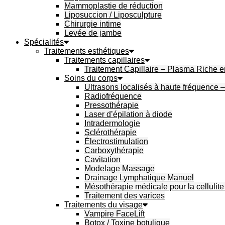
Mammoplastie de réduction
Liposuccion / Liposculpture
Chirurgie intime
Levée de jambe
Spécialités
Traitements esthétiques
Traitements capillaires
Traitement Capillaire – Plasma Riche 
Soins du corps
Ultrasons localisés à haute fréquence 
Radiofréquence
Pressothérapie
Laser d’épilation à diode
Intradermologie
Sclérothérapie
Électrostimulation
Carboxythérapie
Cavitation
Modelage Massage
Drainage Lymphatique Manuel
Mésothérapie médicale pour la cellulite 
Traitement des varices
Traitements du visage
Vampire FaceLift
Botox / Toxine botulique