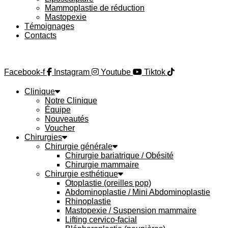
Mammoplastie de réduction
Mastopexie
Témoignages
Contacts
Facebook-f
Instagram
Youtube
Tiktok
Clinique
Notre Clinique
Équipe
Nouveautés
Voucher
Chirurgies
Chirurgie générale
Chirurgie bariatrique / Obésité
Chirurgie mammaire
Chirurgie esthétique
Otoplastie (oreilles pop)
Abdominoplastie / Mini Abdominoplastie
Rhinoplastie
Mastopexie / Suspension mammaire
Lifting cervico-facial