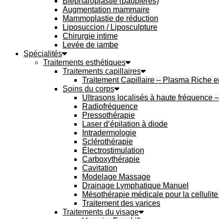
Blépharoplastie (paupières)
Augmentation mammaire
Mammoplastie de réduction
Liposuccion / Liposculpture
Chirurgie intime
Levée de jambe
Spécialités
Traitements esthétiques
Traitements capillaires
Traitement Capillaire – Plasma Riche 
Soins du corps
Ultrasons localisés à haute fréquence 
Radiofréquence
Pressothérapie
Laser d’épilation à diode
Intradermologie
Sclérothérapie
Électrostimulation
Carboxythérapie
Cavitation
Modelage Massage
Drainage Lymphatique Manuel
Mésothérapie médicale pour la cellulite 
Traitement des varices
Traitements du visage