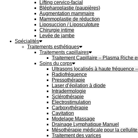
Lifting cervico-facial
Blépharoplastie (paupières)
Augmentation mammaire
Mammoplastie de réduction
Liposuccion / Liposculpture
Chirurgie intime
Levée de jambe
Spécialités
Traitements esthétiques
Traitements capillaires
Traitement Capillaire – Plasma Riche 
Soins du corps
Ultrasons localisés à haute fréquence 
Radiofréquence
Pressothérapie
Laser d’épilation à diode
Intradermologie
Sclérothérapie
Électrostimulation
Carboxythérapie
Cavitation
Modelage Massage
Drainage Lymphatique Manuel
Mésothérapie médicale pour la cellulite 
Traitement des varices