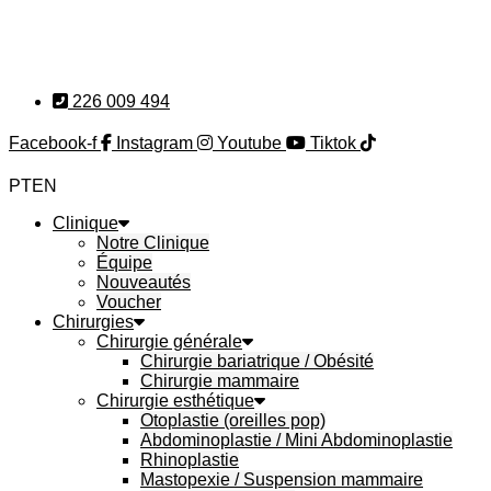
Aller
au
contenu
226 009 494
Facebook-f
Instagram
Youtube
Tiktok
PT
EN
Clinique
Notre Clinique
Équipe
Nouveautés
Voucher
Chirurgies
Chirurgie générale
Chirurgie bariatrique / Obésité
Chirurgie mammaire
Chirurgie esthétique
Otoplastie (oreilles pop)
Abdominoplastie / Mini Abdominoplastie
Rhinoplastie
Mastopexie / Suspension mammaire