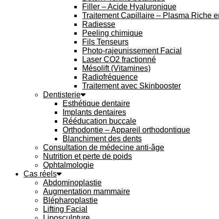
Filler – Acide Hyaluronique
Traitement Capillaire – Plasma Riche 
Radiesse
Peeling chimique
Fils Tenseurs
Photo-rajeunissement Facial
Laser CO2 fractionné
Mésolift (Vitamines)
Radiofréquence
Traitement avec Skinbooster
Dentisterie
Esthétique dentaire
Implants dentaires
Rééducation buccale
Orthodontie – Appareil orthodontique
Blanchiment des dents
Consultation de médecine anti-âge
Nutrition et perte de poids
Ophtalmologie
Cas réels
Abdominoplastie
Augmentation mammaire
Blépharoplastie
Lifting Facial
Liposculpture