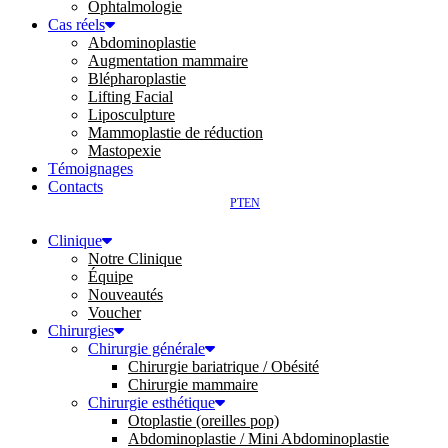
Ophtalmologie
Cas réels
Abdominoplastie
Augmentation mammaire
Blépharoplastie
Lifting Facial
Liposculpture
Mammoplastie de réduction
Mastopexie
Témoignages
Contacts
PT
EN
Clinique
Notre Clinique
Équipe
Nouveautés
Voucher
Chirurgies
Chirurgie générale
Chirurgie bariatrique / Obésité
Chirurgie mammaire
Chirurgie esthétique
Otoplastie (oreilles pop)
Abdominoplastie / Mini Abdominoplastie