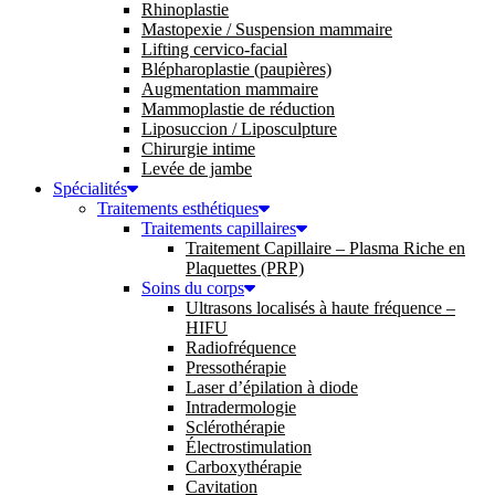
Rhinoplastie
Mastopexie / Suspension mammaire
Lifting cervico-facial
Blépharoplastie (paupières)
Augmentation mammaire
Mammoplastie de réduction
Liposuccion / Liposculpture
Chirurgie intime
Levée de jambe
Spécialités
Traitements esthétiques
Traitements capillaires
Traitement Capillaire – Plasma Riche en
Plaquettes (PRP)
Soins du corps
Ultrasons localisés à haute fréquence –
HIFU
Radiofréquence
Pressothérapie
Laser d’épilation à diode
Intradermologie
Sclérothérapie
Électrostimulation
Carboxythérapie
Cavitation