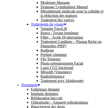
Modelage Massage
Drainage Lymphatique Manuel
Mésothérapie médicale pour la cellulite et
la réduction des graisses
Traitement des varices
Traitements du visage
Vampire FaceLift
Botox / Toxine botulique
Filler – Acide Hyaluronique
Traitement Capillaire – Plasma Riche en
Plaquettes (PRP)
Radiesse
Peeling chimique
Fils Tenseurs
Photo-rajeunissement Facial
Laser CO2 fractionné
Mésolift (Vitamines)
Radiofréquence
Traitement avec Skinbooster
Dentisterie
Esthétique dentaire
Implants dentaires
Rééducation buccale
Orthodontie – Appareil orthodontique
Blanchiment des dents