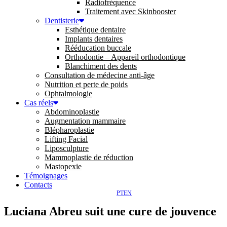
Radiofréquence
Traitement avec Skinbooster
Dentisterie
Esthétique dentaire
Implants dentaires
Rééducation buccale
Orthodontie – Appareil orthodontique
Blanchiment des dents
Consultation de médecine anti-âge
Nutrition et perte de poids
Ophtalmologie
Cas réels
Abdominoplastie
Augmentation mammaire
Blépharoplastie
Lifting Facial
Liposculpture
Mammoplastie de réduction
Mastopexie
Témoignages
Contacts
PT
EN
Luciana Abreu suit une cure de jouvence