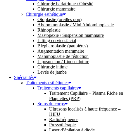
Chirurgie bariatrique / Obésité
Chirurgie mammaire
Chirurgie esthétique
Otoplastie (oreilles pop)
Abdominoplastie / Mini Abdominoplastie
Rhinoplastie
Mastopexie / Suspension mammaire
Lifting cervico-facial
Blépharoplastie (paupières)
Augmentation mammaire
Mammoplastie de réduction
Liposuccion / Liposculpture
Chirurgie intime
Levée de jambe
Spécialités
Traitements esthétiques
Traitements capillaires
Traitement Capillaire – Plasma Riche en
Plaquettes (PRP)
Soins du corps
Ultrasons localisés à haute fréquence –
HIFU
Radiofréquence
Pressothérapie
Laser d’épilation à diode