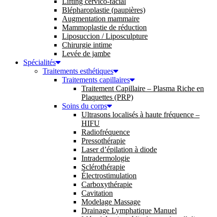
Lifting cervico-facial
Blépharoplastie (paupières)
Augmentation mammaire
Mammoplastie de réduction
Liposuccion / Liposculpture
Chirurgie intime
Levée de jambe
Spécialités
Traitements esthétiques
Traitements capillaires
Traitement Capillaire – Plasma Riche en
Plaquettes (PRP)
Soins du corps
Ultrasons localisés à haute fréquence –
HIFU
Radiofréquence
Pressothérapie
Laser d’épilation à diode
Intradermologie
Sclérothérapie
Électrostimulation
Carboxythérapie
Cavitation
Modelage Massage
Drainage Lymphatique Manuel