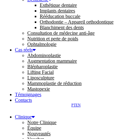
Esthétique dentaire
Implants dentaires
Rééducation buccale
Orthodontie – Appareil orthodontique
Blanchiment des dents
Consultation de médecine anti-âge
Nutrition et perte de poids
Ophtalmologie
Cas réels
Abdominoplastie
Augmentation mammaire
Blépharoplastie
Lifting Facial
Liposculpture
Mammoplastie de réduction
Mastopexie
Témoignages
Contacts
PT
EN
Clinique
Notre Clinique
Équipe
Nouveautés