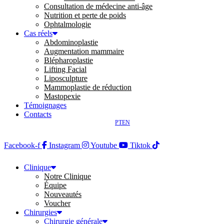
Consultation de médecine anti-âge
Nutrition et perte de poids
Ophtalmologie
Cas réels
Abdominoplastie
Augmentation mammaire
Blépharoplastie
Lifting Facial
Liposculpture
Mammoplastie de réduction
Mastopexie
Témoignages
Contacts
PT
EN
Facebook-f
Instagram
Youtube
Tiktok
Clinique
Notre Clinique
Équipe
Nouveautés
Voucher
Chirurgies
Chirurgie générale