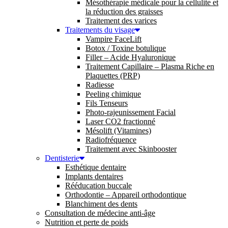
Mésothérapie médicale pour la cellulite et
la réduction des graisses
Traitement des varices
Traitements du visage
Vampire FaceLift
Botox / Toxine botulique
Filler – Acide Hyaluronique
Traitement Capillaire – Plasma Riche en
Plaquettes (PRP)
Radiesse
Peeling chimique
Fils Tenseurs
Photo-rajeunissement Facial
Laser CO2 fractionné
Mésolift (Vitamines)
Radiofréquence
Traitement avec Skinbooster
Dentisterie
Esthétique dentaire
Implants dentaires
Rééducation buccale
Orthodontie – Appareil orthodontique
Blanchiment des dents
Consultation de médecine anti-âge
Nutrition et perte de poids