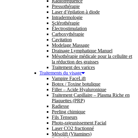
Radiofréquence
Pressothérapie
Laser d’épilation à diode
Intradermologie
Sclérothérapie
Électrostimulation
Carboxythérapie
Cavitation
Modelage Massage
Drainage Lymphatique Manuel
Mésothérapie médicale pour la cellulite et
la réduction des graisses
Traitement des varices
Traitements du visage
Vampire FaceLift
Botox / Toxine botulique
Filler – Acide Hyaluronique
Traitement Capillaire – Plasma Riche en
Plaquettes (PRP)
Radiesse
Peeling chimique
Fils Tenseurs
Photo-rajeunissement Facial
Laser CO2 fractionné
Mésolift (Vitamines)