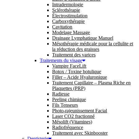
Intradermologie
Sclérothérapie
Électrostimulation
Carboxythérapie
Cavitation
Modelage Massage
Drainage Lymphatique Manuel
Mésothérapie médicale pour la cellulite et
la réduction des graisses
Traitement des varices
Traitements du visage
Vampire FaceLift
Botox / Toxine botulique
Filler – Acide Hyaluronique
Traitement Capillaire – Plasma Riche en
Plaquettes (PRP)
Radiesse
Peeling chimique
Fils Tenseurs
Photo-rajeunissement Facial
Laser CO2 fractionné
Mésolift (Vitamines)
Radiofréquence
Traitement avec Skinbooster
Dentisterie