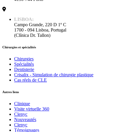
LISBOA:
Campo Grande, 220 D 1º C
1700 - 094 Lisboa, Portugal
(Clínica Dr. Tallon)
Chirurgies et spécialités
Chirurgies
Spécialités
Dentisterie
Crisalix - Simulation de chirurgie plastique
Cas réels de CLE
Autres liens
Clinique
Visite virtuelle 360
Clenyc
Nouveautés
Clenyc
Témoignages