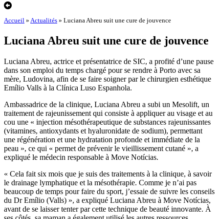
Accueil
»
Actualités
»
Luciana Abreu suit une cure de jouvence
Luciana Abreu suit une cure de jouvence
Luciana Abreu, actrice et présentatrice de SIC, a profité d’une pause
dans son emploi du temps chargé pour se rendre à Porto avec sa
mère, Ludovina, afin de se faire soigner par le chirurgien esthétique
Emílio Valls à la Clínica Luso Espanhola.
Ambassadrice de la clinique, Luciana Abreu a subi un Mesolift, un
traitement de rajeunissement qui consiste à appliquer au visage et au
cou une « injection mésothérapeutique de substances rajeunissantes
(vitamines, antioxydants et hyaluronidate de sodium), permettant
une régénération et une hydratation profonde et immédiate de la
peau », ce qui « permet de prévenir le vieillissement cutané », a
expliqué le médecin responsable à Move Notícias.
« Cela fait six mois que je suis des traitements à la clinique, à savoir
le drainage lymphatique et la mésothérapie. Comme je n’ai pas
beaucoup de temps pour faire du sport, j’essaie de suivre les conseils
du Dr Emílio (Valls) », a expliqué Luciana Abreu à Move Notícias,
avant de se laisser tenter par cette technique de beauté innovante. À
ses côtés, sa maman a également utilisé les autres ressources