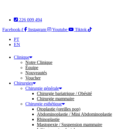
Aller
au
contenu
226 009 494
Facebook-f
Instagram
Youtube
Tiktok
PT
EN
Clinique
Notre Clinique
Équipe
Nouveautés
Voucher
Chirurgies
Chirurgie générale
Chirurgie bariatrique / Obésité
Chirurgie mammaire
Chirurgie esthétique
Otoplastie (oreilles pop)
Abdominoplastie / Mini Abdominoplastie
Rhinoplastie
Mastopexie / Suspension mammaire