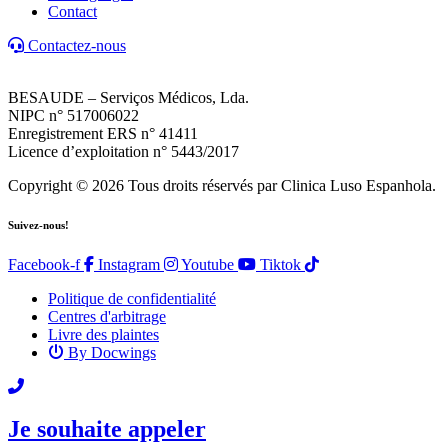
Contact
Contactez-nous
BESAUDE – Serviços Médicos, Lda.
NIPC n° 517006022
Enregistrement ERS n° 41411
Licence d’exploitation n° 5443/2017
Copyright © 2026 Tous droits réservés par Clinica Luso Espanhola.
Suivez-nous!
Facebook-f
Instagram
Youtube
Tiktok
Politique de confidentialité
Centres d'arbitrage
Livre des plaintes
By Docwings
Défiler
vers
Je souhaite appeler
le