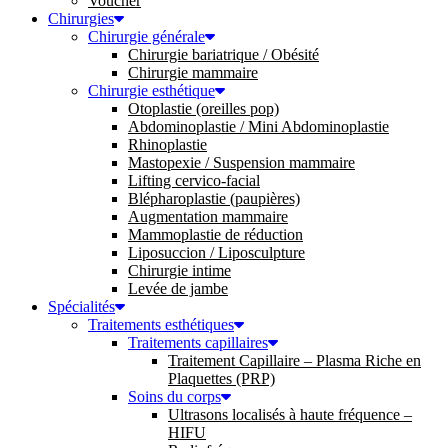
Voucher
Chirurgies
Chirurgie générale
Chirurgie bariatrique / Obésité
Chirurgie mammaire
Chirurgie esthétique
Otoplastie (oreilles pop)
Abdominoplastie / Mini Abdominoplastie
Rhinoplastie
Mastopexie / Suspension mammaire
Lifting cervico-facial
Blépharoplastie (paupières)
Augmentation mammaire
Mammoplastie de réduction
Liposuccion / Liposculpture
Chirurgie intime
Levée de jambe
Spécialités
Traitements esthétiques
Traitements capillaires
Traitement Capillaire – Plasma Riche en
Plaquettes (PRP)
Soins du corps
Ultrasons localisés à haute fréquence –
HIFU