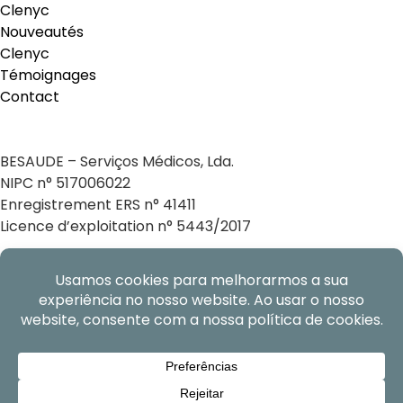
Clenyc
Nouveautés
Clenyc
Témoignages
Contact
BESAUDE – Serviços Médicos, Lda.
NIPC n° 517006022
Enregistrement ERS n° 41411
Licence d’exploitation n° 5443/2017
Copyright © 2026 Tous droits réservés par Clinica
Luso Espanhola.
Suivez-nous!
Politique de confidentialité
Centres d'arbitrage
Livre des plaintes
By Docwings