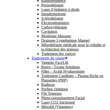
Radiofréquence
Pressothérapie
Laser d’épilation à diode
Intradermologie
Sclérothérapie
Électrostimulation
Carboxythérapie
Cavitation
Modelage Massage
Drainage Lymphatique Manuel
Mésothérapie médicale pour la cellulite et
la réduction des graisses
Traitement des varices
Traitements du visage
Vampire FaceLift
Botox / Toxine botulique
Filler – Acide Hyaluronique
Traitement Capillaire – Plasma Riche en
Plaquettes (PRP)
Radiesse
Peeling chimique
Fils Tenseurs
Photo-rajeunissement Facial
Laser CO2 fractionné
Mésolift (Vitamines)