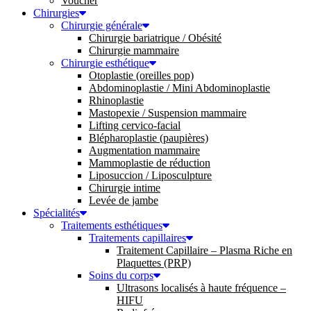
Voucher
Chirurgies
Chirurgie générale
Chirurgie bariatrique / Obésité
Chirurgie mammaire
Chirurgie esthétique
Otoplastie (oreilles pop)
Abdominoplastie / Mini Abdominoplastie
Rhinoplastie
Mastopexie / Suspension mammaire
Lifting cervico-facial
Blépharoplastie (paupières)
Augmentation mammaire
Mammoplastie de réduction
Liposuccion / Liposculpture
Chirurgie intime
Levée de jambe
Spécialités
Traitements esthétiques
Traitements capillaires
Traitement Capillaire – Plasma Riche en
Plaquettes (PRP)
Soins du corps
Ultrasons localisés à haute fréquence –
HIFU