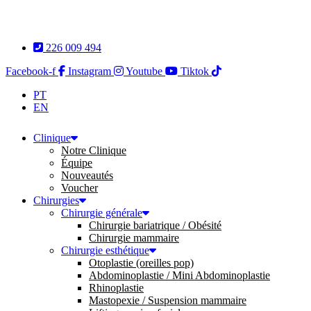
Aller
au
contenu
226 009 494
Facebook-f
Instagram
Youtube
Tiktok
PT
EN
Clinique
Notre Clinique
Équipe
Nouveautés
Voucher
Chirurgies
Chirurgie générale
Chirurgie bariatrique / Obésité
Chirurgie mammaire
Chirurgie esthétique
Otoplastie (oreilles pop)
Abdominoplastie / Mini Abdominoplastie
Rhinoplastie
Mastopexie / Suspension mammaire