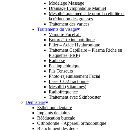
Modelage Massage
Drainage Lymphatique Manuel
Mésothérapie médicale pour la cellulite et
la réduction des graisses
Traitement des varices
Traitements du visage
Vampire FaceLift
Botox / Toxine botulique
Filler – Acide Hyaluronique
Traitement Capillaire – Plasma Riche en
Plaquettes (PRP)
Radiesse
Peeling chimique
Fils Tenseurs
Photo-rajeunissement Facial
Laser CO2 fractionné
Mésolift (Vitamines)
Radiofréquence
Traitement avec Skinbooster
Dentisterie
Esthétique dentaire
Implants dentaires
Rééducation buccale
Orthodontie – Appareil orthodontique
Blanchiment des dents