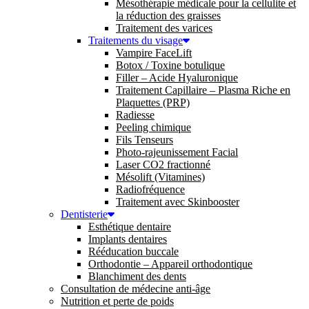
Mésothérapie médicale pour la cellulite et
la réduction des graisses
Traitement des varices
Traitements du visage
Vampire FaceLift
Botox / Toxine botulique
Filler – Acide Hyaluronique
Traitement Capillaire – Plasma Riche en
Plaquettes (PRP)
Radiesse
Peeling chimique
Fils Tenseurs
Photo-rajeunissement Facial
Laser CO2 fractionné
Mésolift (Vitamines)
Radiofréquence
Traitement avec Skinbooster
Dentisterie
Esthétique dentaire
Implants dentaires
Rééducation buccale
Orthodontie – Appareil orthodontique
Blanchiment des dents
Consultation de médecine anti-âge
Nutrition et perte de poids