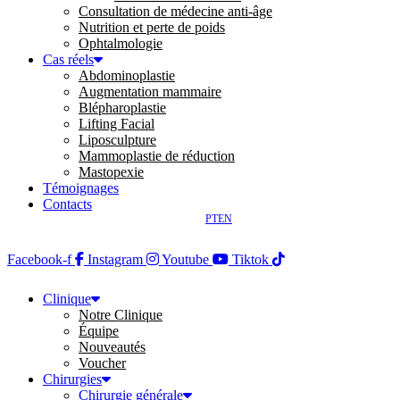
Consultation de médecine anti-âge
Nutrition et perte de poids
Ophtalmologie
Cas réels
Abdominoplastie
Augmentation mammaire
Blépharoplastie
Lifting Facial
Liposculpture
Mammoplastie de réduction
Mastopexie
Témoignages
Contacts
PT
EN
Facebook-f
Instagram
Youtube
Tiktok
Clinique
Notre Clinique
Équipe
Nouveautés
Voucher
Chirurgies
Chirurgie générale