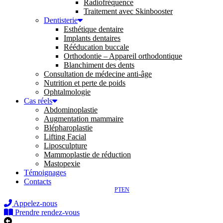
Radiofréquence
Traitement avec Skinbooster
Dentisterie
Esthétique dentaire
Implants dentaires
Rééducation buccale
Orthodontie – Appareil orthodontique
Blanchiment des dents
Consultation de médecine anti-âge
Nutrition et perte de poids
Ophtalmologie
Cas réels
Abdominoplastie
Augmentation mammaire
Blépharoplastie
Lifting Facial
Liposculpture
Mammoplastie de réduction
Mastopexie
Témoignages
Contacts
PT
EN
Appelez-nous
Prendre rendez-vous