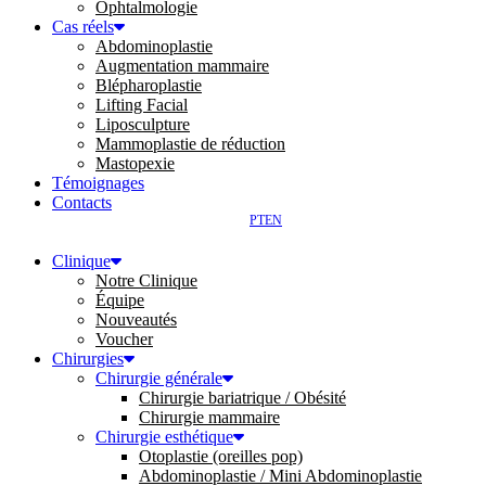
Ophtalmologie
Cas réels
Abdominoplastie
Augmentation mammaire
Blépharoplastie
Lifting Facial
Liposculpture
Mammoplastie de réduction
Mastopexie
Témoignages
Contacts
PT
EN
Clinique
Notre Clinique
Équipe
Nouveautés
Voucher
Chirurgies
Chirurgie générale
Chirurgie bariatrique / Obésité
Chirurgie mammaire
Chirurgie esthétique
Otoplastie (oreilles pop)
Abdominoplastie / Mini Abdominoplastie