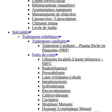
Lifting cervico-facial
Blépharoplastie (paupières)
Augmentation mammaire
Mammoplastie de réduction
Liposuccion / Liposculpture
Chirurgie intime
Levée de jambe
Spécialités
Traitements esthétiques
Traitements capillaires
Traitement Capillaire – Plasma Riche en
Plaquettes (PRP)
Soins du corps
Ultrasons localisés à haute fréquence –
HIFU
Radiofréquence
Pressothérapie
Laser d’épilation à diode
Intradermologie
Sclérothérapie
Électrostimulation
Carboxythérapie
Cavitation
Modelage Massage
Drainage Lymphatique Manuel