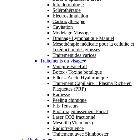
Intradermologie
Sclérothérapie
Électrostimulation
Carboxythérapie
Cavitation
Modelage Massage
Drainage Lymphatique Manuel
Mésothérapie médicale pour la cellulite et
la réduction des graisses
Traitement des varices
Traitements du visage
Vampire FaceLift
Botox / Toxine botulique
Filler – Acide Hyaluronique
Traitement Capillaire – Plasma Riche en
Plaquettes (PRP)
Radiesse
Peeling chimique
Fils Tenseurs
Photo-rajeunissement Facial
Laser CO2 fractionné
Mésolift (Vitamines)
Radiofréquence
Traitement avec Skinbooster
Dentisterie