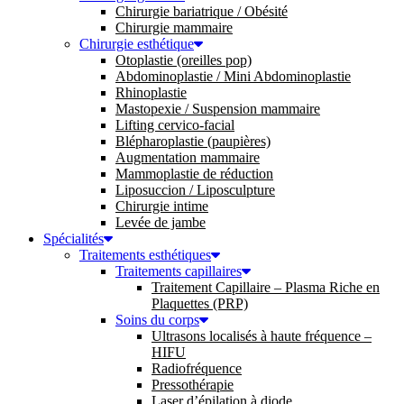
Chirurgie bariatrique / Obésité
Chirurgie mammaire
Chirurgie esthétique
Otoplastie (oreilles pop)
Abdominoplastie / Mini Abdominoplastie
Rhinoplastie
Mastopexie / Suspension mammaire
Lifting cervico-facial
Blépharoplastie (paupières)
Augmentation mammaire
Mammoplastie de réduction
Liposuccion / Liposculpture
Chirurgie intime
Levée de jambe
Spécialités
Traitements esthétiques
Traitements capillaires
Traitement Capillaire – Plasma Riche en
Plaquettes (PRP)
Soins du corps
Ultrasons localisés à haute fréquence –
HIFU
Radiofréquence
Pressothérapie
Laser d’épilation à diode