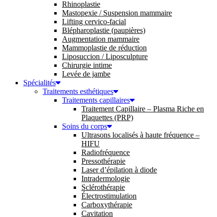
Rhinoplastie
Mastopexie / Suspension mammaire
Lifting cervico-facial
Blépharoplastie (paupières)
Augmentation mammaire
Mammoplastie de réduction
Liposuccion / Liposculpture
Chirurgie intime
Levée de jambe
Spécialités
Traitements esthétiques
Traitements capillaires
Traitement Capillaire – Plasma Riche en
Plaquettes (PRP)
Soins du corps
Ultrasons localisés à haute fréquence –
HIFU
Radiofréquence
Pressothérapie
Laser d’épilation à diode
Intradermologie
Sclérothérapie
Électrostimulation
Carboxythérapie
Cavitation