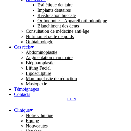
Esthétique dentaire
Implants dentaires
Rééducation buccale
Orthodontie – Appareil orthodontique
Blanchiment des dents
Consultation de médecine anti-âge
Nutrition et perte de poids
Ophtalmologie
Cas réels
Abdominoplastie
Augmentation mammaire
Blépharoplastie
Lifting Facial
Liposculpture
Mammoplastie de réduction
Mastopexie
Témoignages
Contacts
PT
EN
Clinique
Notre Clinique
Équipe
Nouveautés