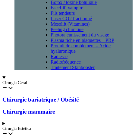
Botox / toxine botulique
FaceLift vampire
Fils tendeurs
Laser CO2 fractionné
Mesolift (Vitamines)
Peeling chimique
Photorajeunissement du visage
Plasma riche en plaquettes – PRP
Produit de comblement – Acide
hyaluronique
Radiesse
Radiofréquence
Traitement Skinbooster
Cirurgia Geral
Chirurgie bariatrique / Obésité
Chirurgie mammaire
Cirurgia Estética