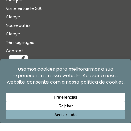
Clinique
Visite virtuelle 360
Clenyc
Nouveautés
Clenyc
Témoignages
Contact
BESAUDE – Serviços Médicos, Lda.
NIPC n° 517006022
Enregistrement ERS n° 41411
Licence d’exploitation n° 5443/2017
Copyright © 2026 Tous droits réservés par Clinica Luso
Espanhola.
Je souhaite appeler
J'ai besoin d'aide
SUIVEZ-NOUS!