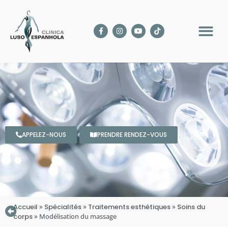
APPELEZ-NOUS
PRENDRE RENDEZ-VOUS
Accueil
»
Spécialités
»
Traitements esthétiques
»
Soins du
corps
»
Modélisation du massage