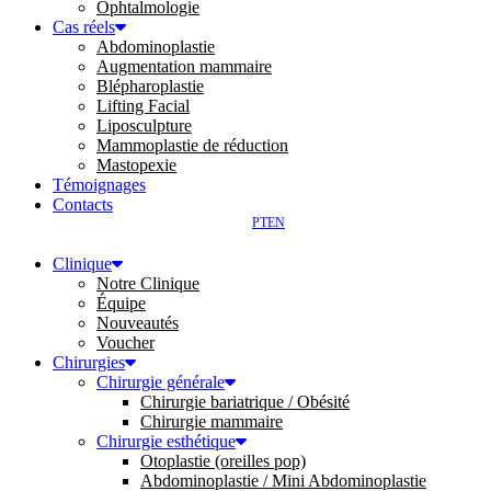
Ophtalmologie
Cas réels
Abdominoplastie
Augmentation mammaire
Blépharoplastie
Lifting Facial
Liposculpture
Mammoplastie de réduction
Mastopexie
Témoignages
Contacts
PT
EN
Clinique
Notre Clinique
Équipe
Nouveautés
Voucher
Chirurgies
Chirurgie générale
Chirurgie bariatrique / Obésité
Chirurgie mammaire
Chirurgie esthétique
Otoplastie (oreilles pop)
Abdominoplastie / Mini Abdominoplastie