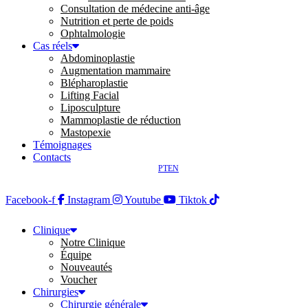
Consultation de médecine anti-âge
Nutrition et perte de poids
Ophtalmologie
Cas réels
Abdominoplastie
Augmentation mammaire
Blépharoplastie
Lifting Facial
Liposculpture
Mammoplastie de réduction
Mastopexie
Témoignages
Contacts
PT
EN
Facebook-f
Instagram
Youtube
Tiktok
Clinique
Notre Clinique
Équipe
Nouveautés
Voucher
Chirurgies
Chirurgie générale