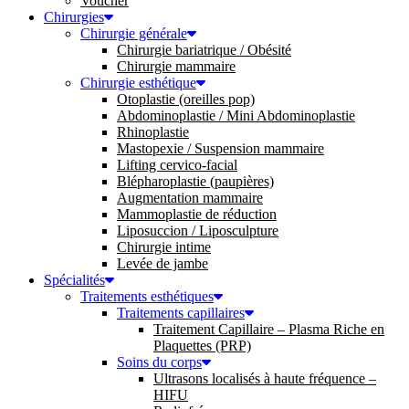
Voucher
Chirurgies
Chirurgie générale
Chirurgie bariatrique / Obésité
Chirurgie mammaire
Chirurgie esthétique
Otoplastie (oreilles pop)
Abdominoplastie / Mini Abdominoplastie
Rhinoplastie
Mastopexie / Suspension mammaire
Lifting cervico-facial
Blépharoplastie (paupières)
Augmentation mammaire
Mammoplastie de réduction
Liposuccion / Liposculpture
Chirurgie intime
Levée de jambe
Spécialités
Traitements esthétiques
Traitements capillaires
Traitement Capillaire – Plasma Riche en
Plaquettes (PRP)
Soins du corps
Ultrasons localisés à haute fréquence –
HIFU