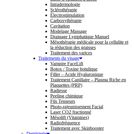
Intradermologie
Sclérothérapie
Électrostimulation
Carboxythérapie
Cavitation
Modelage Massage
Drainage Lymphatique Manuel
Mésothérapie médicale pour la cellulite et
la réduction des graisses
Traitement des varices
Traitements du visage
Vampire FaceLift
Botox / Toxine botulique
Filler – Acide Hyaluronique
Traitement Capillaire – Plasma Riche en
Plaquettes (PRP)
Radiesse
Peeling chimique
Fils Tenseurs
Photo-rajeunissement Facial
Laser CO2 fractionné
Mésolift (Vitamines)
Radiofréquence
Traitement avec Skinbooster
Dentisterie