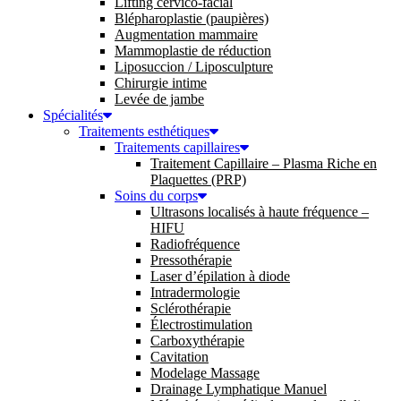
Lifting cervico-facial
Blépharoplastie (paupières)
Augmentation mammaire
Mammoplastie de réduction
Liposuccion / Liposculpture
Chirurgie intime
Levée de jambe
Spécialités
Traitements esthétiques
Traitements capillaires
Traitement Capillaire – Plasma Riche en
Plaquettes (PRP)
Soins du corps
Ultrasons localisés à haute fréquence –
HIFU
Radiofréquence
Pressothérapie
Laser d’épilation à diode
Intradermologie
Sclérothérapie
Électrostimulation
Carboxythérapie
Cavitation
Modelage Massage
Drainage Lymphatique Manuel