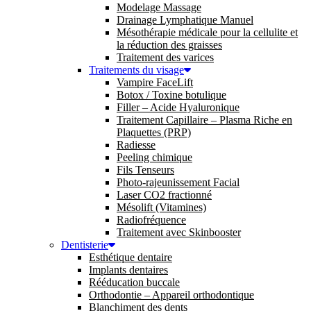
Modelage Massage
Drainage Lymphatique Manuel
Mésothérapie médicale pour la cellulite et
la réduction des graisses
Traitement des varices
Traitements du visage
Vampire FaceLift
Botox / Toxine botulique
Filler – Acide Hyaluronique
Traitement Capillaire – Plasma Riche en
Plaquettes (PRP)
Radiesse
Peeling chimique
Fils Tenseurs
Photo-rajeunissement Facial
Laser CO2 fractionné
Mésolift (Vitamines)
Radiofréquence
Traitement avec Skinbooster
Dentisterie
Esthétique dentaire
Implants dentaires
Rééducation buccale
Orthodontie – Appareil orthodontique
Blanchiment des dents