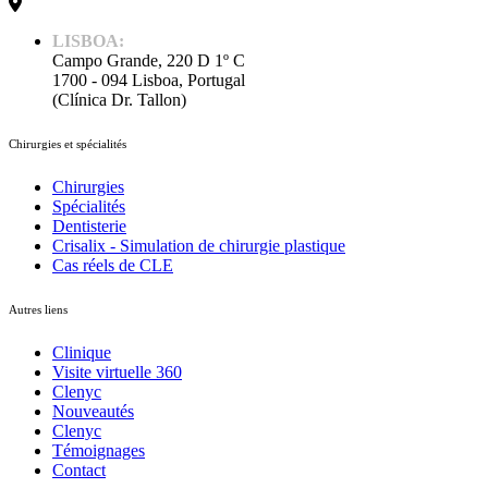
LISBOA:
Campo Grande, 220 D 1º C
1700 - 094 Lisboa, Portugal
(Clínica Dr. Tallon)
Chirurgies et spécialités
Chirurgies
Spécialités
Dentisterie
Crisalix - Simulation de chirurgie plastique
Cas réels de CLE
Autres liens
Clinique
Visite virtuelle 360
Clenyc
Nouveautés
Clenyc
Témoignages
Contact