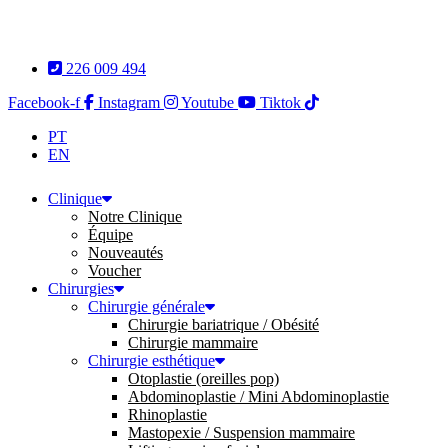
Aller
au
contenu
226 009 494
Facebook-f
Instagram
Youtube
Tiktok
PT
EN
Clinique
Notre Clinique
Équipe
Nouveautés
Voucher
Chirurgies
Chirurgie générale
Chirurgie bariatrique / Obésité
Chirurgie mammaire
Chirurgie esthétique
Otoplastie (oreilles pop)
Abdominoplastie / Mini Abdominoplastie
Rhinoplastie
Mastopexie / Suspension mammaire