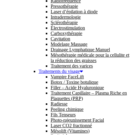
Radiofréquence
Pressothérapie
Laser d’épilation à diode
Intradermologie
Sclérothérapie
Électrostimulation
Carboxythérapie
Cavitation
Modelage Massage
Drainage Lymphatique Manuel
Mésothérapie médicale pour la cellulite et
la réduction des graisses
Traitement des varices
Traitements du visage
Vampire FaceLift
Botox / Toxine botulique
Filler – Acide Hyaluronique
Traitement Capillaire – Plasma Riche en
Plaquettes (PRP)
Radiesse
Peeling chimique
Fils Tenseurs
Photo-rajeunissement Facial
Laser CO2 fractionné
Mésolift (Vitamines)