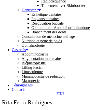
Radiofréquence
Traitement avec Skinbooster
Dentisterie
Esthétique dentaire
Implants dentaires
Rééducation buccale
Orthodontie – Appareil orthodontique
Blanchiment des dents
Consultation de médecine anti-âge
Nutrition et perte de poids
Ophtalmologie
Cas réels
Abdominoplastie
Augmentation mammaire
Blépharoplastie
Lifting Facial
Liposculpture
Mammoplastie de réduction
Mastopexie
Témoignages
Contacts
PT
EN
Rita Ferro Rodrigues