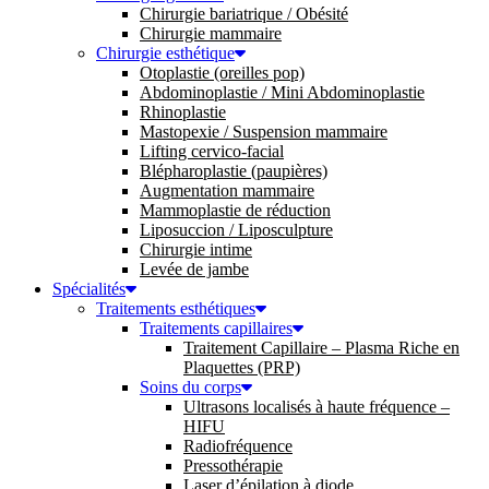
Chirurgie bariatrique / Obésité
Chirurgie mammaire
Chirurgie esthétique
Otoplastie (oreilles pop)
Abdominoplastie / Mini Abdominoplastie
Rhinoplastie
Mastopexie / Suspension mammaire
Lifting cervico-facial
Blépharoplastie (paupières)
Augmentation mammaire
Mammoplastie de réduction
Liposuccion / Liposculpture
Chirurgie intime
Levée de jambe
Spécialités
Traitements esthétiques
Traitements capillaires
Traitement Capillaire – Plasma Riche en
Plaquettes (PRP)
Soins du corps
Ultrasons localisés à haute fréquence –
HIFU
Radiofréquence
Pressothérapie
Laser d’épilation à diode