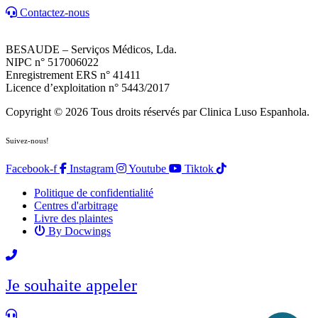
Contactez-nous
BESAUDE – Serviços Médicos, Lda.
NIPC n° 517006022
Enregistrement ERS n° 41411
Licence d’exploitation n° 5443/2017
Copyright © 2026 Tous droits réservés par Clinica Luso Espanhola.
Suivez-nous!
Facebook-f
Instagram
Youtube
Tiktok
Politique de confidentialité
Centres d'arbitrage
Livre des plaintes
By Docwings
Défiler
vers
Je souhaite appeler
le
haut