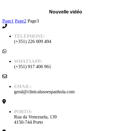
Nouvelle vidéo
Page
1
Page
2
Page
3
TÉLÉPHONE:
(+351) 226 009 494
WHATSAPP:
(+351) 917 406 961
EMAIL:
geral@clinicalusoespanhola.com
PORTO:
Rua da Venezuela, 139
4150-744 Porto