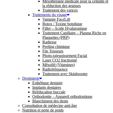
Mésothérapie médicale pour la cellulite et
la réduction des graisses
Traitement des varices
Traitements du visage
Vampire FaceLift
Botox / Toxine botulique
Filler – Acide Hyaluronique
Traitement Capillaire – Plasma Riche en
Plaquettes (PRP)
Radiesse
Peeling chimique
Fils Tenseurs
Photo-rajeunissement Facial
Laser CO2 fractionné
Mésolift (Vitamines)
Radiofréquence
Traitement avec Skinbooster
Dentisterie
Esthétique dentaire
Implants dentaires
Rééducation buccale
Orthodontie – Appareil orthodontique
Blanchiment des dents
Consultation de médecine anti-âge
Nutrition et perte de poids