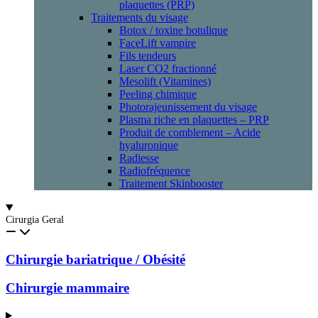
plaquettes (PRP)
Traitements du visage
Botox / toxine botulique
FaceLift vampire
Fils tendeurs
Laser CO2 fractionné
Mesolift (Vitamines)
Peeling chimique
Photorajeunissement du visage
Plasma riche en plaquettes – PRP
Produit de comblement – Acide
hyaluronique
Radiesse
Radiofréquence
Traitement Skinbooster
Cirurgia Geral
Chirurgie bariatrique / Obésité
Chirurgie mammaire