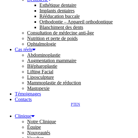
Esthétique dentaire
Implants dentaires
Rééducation buccale
Orthodontie – Appareil orthodontique
Blanchiment des dents
Consultation de médecine anti-âge
Nutrition et perte de poids
Ophtalmologie
Cas réels
Abdominoplastie
Augmentation mammaire
Blépharoplastie
Lifting Facial
Liposculpture
Mammoplastie de réduction
Mastopexie
Témoignages
Contacts
PT
EN
Clinique
Notre Clinique
Équipe
Nouveautés