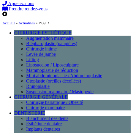
Appelez-nous
Prendre rendez-vous
Accueil
»
Actualités
»
Page 3
CHIRURGIE ESTHÉTIQUE
Augmentation mammaire
Blépharoplastie (paupières)
Chirurgie intime
Levée de jambe
Lifting
Liposuccion / Liposculpture
Mammoplastie de réduction
Mini abdominoplastie / Abdominoplastie
Otoplastie (oreilles décollées)
Rhinoplastie
Suspension mammaire / Mastopexie
CHIRURGIE GÉNÉRALE
Chirurgie bariatrique / Obésité
Chirurgie mammaire
DENTISTERIE
Blanchiment des dents
Esthétique dentaire
Implants dentaires