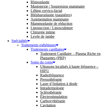
Rhinoplastie
Mastopexie / Suspension mammaire
Lifting cervico-facial
Blépharoplastie (paupières)
Augmentation mammaire
Mammoplastie de réduction
Liposuccion / Liposculpture
Chirurgie intime
Levée de jambe
Spécialités
Traitements esthétiques
Traitements capillaires
Traitement Capillaire – Plasma Riche en
Plaquettes (PRP)
Soins du corps
Ultrasons localisés à haute fréquence –
HIFU
Radiofréquence
Pressothérapie
Laser d’épilation à diode
Intradermologie
Sclérothérapie
Électrostimulation
Carboxythérapie
Cavitation